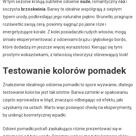
W tym sezonie królują subtelne odcienie
nude
, romantyczny
róż
i
soczysta
brzoskwinia
. Barwy te idealnie współgrają z ciepłym
typem urody, podkreślając jego naturalne piękno. Brunetki, pragnące
rozświetlić swoją cerę, powinny sięgnąć po jasne róże i
energetyzujące korale. Z kolei posiadaczki rudych włosów, mogą
śmiało eksperymentować z odcieniami brązu i głębokiego bordo,
które dodadzą im jeszcze więcej wyrazistości. Kierując się tymi
prostymi wskazówkami, z łatwością stworzysz olśniewający look!
Testowanie kolorów pomadek
Znalezienie idealnego odcienia pomadki to spore wyzwanie, dlatego
testowanie kolorów jest tak istotne. Barwa szminki w opakowaniu
często wprowadza w błąd, znacząco odbiegając od efektu, jaki
uzyskamy na ustach. Warto więc poświęcić chwilę na eksperymenty,
by uniknąć kosmetycznej wpadki.
Odcień pomadki potrafi zaskakująco różnie prezentować się w