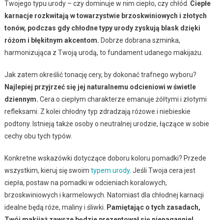
Twojego typu urody – czy dominuje w nim ciepło, czy chłód.
Ciepłe
karnacje rozkwitają w towarzystwie brzoskwiniowych i złotych
tonów, podczas gdy chłodne typy urody zyskują blask dzięki
różom i błękitnym akcentom.
Dobrze dobrana szminka,
harmonizująca z Twoją urodą, to fundament udanego makijażu.
Jak zatem określić tonację cery, by dokonać trafnego wyboru?
Najlepiej przyjrzeć się jej naturalnemu odcieniowi w świetle
dziennym.
Cera o ciepłym charakterze emanuje żółtymi i złotymi
refleksami. Z kolei chłodny typ zdradzają różowe i niebieskie
podtony. Istnieją także osoby o neutralnej urodzie, łączące w sobie
cechy obu tych typów.
Konkretne wskazówki dotyczące doboru koloru pomadki? Przede
wszystkim, kieruj się swoim
typem urody
. Jeśli Twoja cera jest
ciepła, postaw na pomadki w odcieniach koralowych,
brzoskwiniowych i karmelowych. Natomiast dla chłodnej karnacji
idealne będą róże, maliny i śliwki.
Pamiętając o tych zasadach,
Twój makijaż zawsze będzie prezentował się nienagannie!