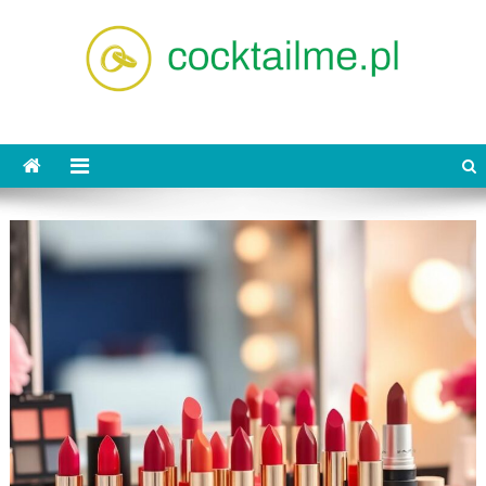
Skip
to
content
cocktailme.pl