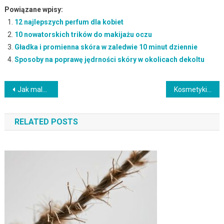
Powiązane wpisy:
12 najlepszych perfum dla kobiet
10 nowatorskich trików do makijażu oczu
Gładka i promienna skóra w zaledwie 10 minut dziennie
Sposoby na poprawę jędrności skóry w okolicach dekoltu
Nawigacja
Jak malować wąskie usta? Sprawdzone techniki i triki makijażowe
Kosmetyki z Morza Martwego – odkryj moc naturalnej pielęgnacji
wpisu
RELATED POSTS