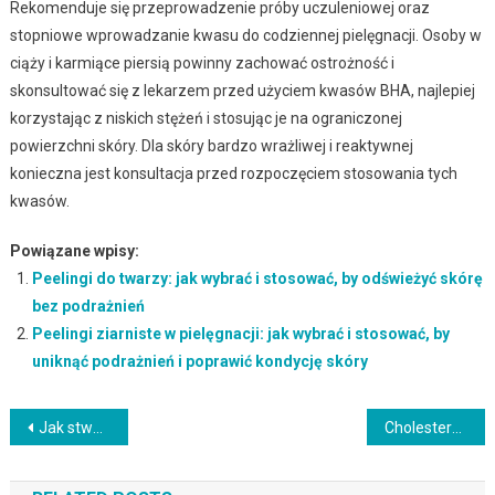
Rekomenduje się przeprowadzenie próby uczuleniowej oraz
stopniowe wprowadzanie kwasu do codziennej pielęgnacji. Osoby w
ciąży i karmiące piersią powinny zachować ostrożność i
skonsultować się z lekarzem przed użyciem kwasów BHA, najlepiej
korzystając z niskich stężeń i stosując je na ograniczonej
powierzchni skóry. Dla skóry bardzo wrażliwej i reaktywnej
konieczna jest konsultacja przed rozpoczęciem stosowania tych
kwasów.
Powiązane wpisy:
Peelingi do twarzy: jak wybrać i stosować, by odświeżyć skórę
bez podrażnień
Peelingi ziarniste w pielęgnacji: jak wybrać i stosować, by
uniknąć podrażnień i poprawić kondycję skóry
Nawigacja
Jak stworzyć skuteczny plan pielęgnacyjny włosów i cieszyć się zdrowiem?
Cholesterol w kosmetykach: jak działa na różne typy skóry i czego unikać w pielęgnacji
wpisu