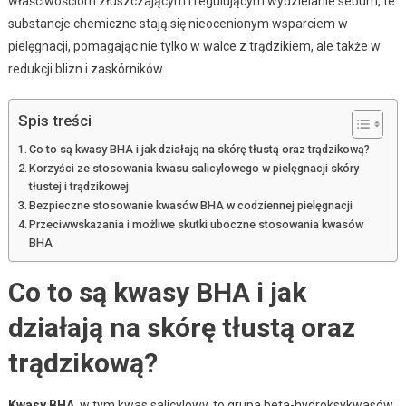
właściwościom złuszczającym i regulującym wydzielanie sebum, te
substancje chemiczne stają się nieocenionym wsparciem w
pielęgnacji, pomagając nie tylko w walce z trądzikiem, ale także w
redukcji blizn i zaskórników.
Spis treści
Co to są kwasy BHA i jak działają na skórę tłustą oraz trądzikową?
Korzyści ze stosowania kwasu salicylowego w pielęgnacji skóry
tłustej i trądzikowej
Bezpieczne stosowanie kwasów BHA w codziennej pielęgnacji
Przeciwwskazania i możliwe skutki uboczne stosowania kwasów
BHA
Co to są kwasy BHA i jak
działają na skórę tłustą oraz
trądzikową?
Kwasy BHA
, w tym kwas salicylowy, to grupa beta-hydroksykwasów,