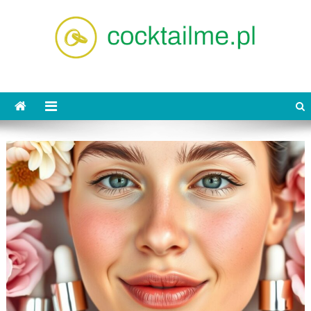
Skip
to
content
cocktailme.pl