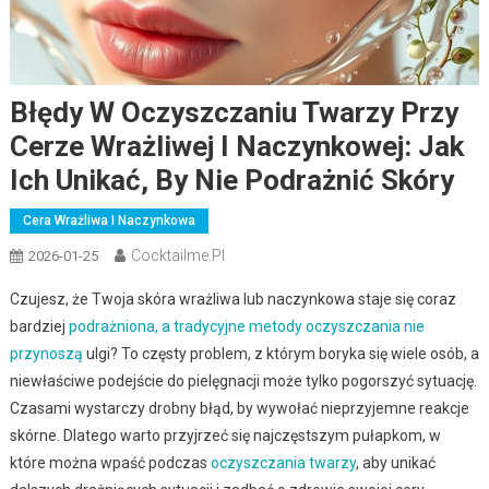
Błędy W Oczyszczaniu Twarzy Przy
Cerze Wrażliwej I Naczynkowej: Jak
Ich Unikać, By Nie Podrażnić Skóry
Cera Wrażliwa I Naczynkowa
Cocktailme.pl
2026-01-25
Czujesz, że Twoja skóra wrażliwa lub naczynkowa staje się coraz
bardziej
podrażniona, a tradycyjne metody oczyszczania nie
przynoszą
ulgi? To częsty problem, z którym boryka się wiele osób, a
niewłaściwe podejście do pielęgnacji może tylko pogorszyć sytuację.
Czasami wystarczy drobny błąd, by wywołać nieprzyjemne reakcje
skórne. Dlatego warto przyjrzeć się najczęstszym pułapkom, w
które można wpaść podczas
oczyszczania twarzy
, aby unikać