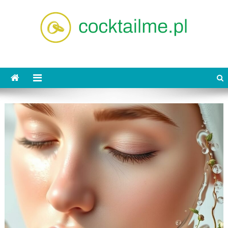
Skip
to
content
cocktailme.pl