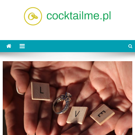
Skip
to
content
cocktailme.pl