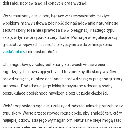
dojrzałej, poprawiając jej kondycję oraz wygląd.
Wszechstronny olej jojoba, będący w rzeczywistości ciekłym
woskiem, ma wyjątkową zdolność do naśladowania naturalnego
sebum skóry. Idealnie sprawdza się w pielęgnacji każdego typu
skóry, w tym w przypadku cery tłustej. Pomaga w regulacji pracy
gruczołów łojowych, co może przyczynić się do zmniejszenia
zaskórników
i niedoskonałości.
Olej migdałowy, z kolei, jest znany ze swoich właściwości
łagodzących i nawilżających. Jest bezpieczny dla skóry wrażliwej
oraz dziecięcej, a także doskonale sprawdza się w pielęgnacji skóry
atopowej. Dodatkowo, jego lekką konsystencję docenią osoby
poszukujące dogłębnego nawilżenia bez uczucia ciężkości.
Wybór odpowiedniego oleju zależy od indywidualnych potrzeb oraz
typu skóry. Warto przetestować różne opcje, aby znaleźć ten, który
najlepiej odpowiada jego wymaganiom. Naturalne oleje mogą stać
się cennym elementem codziennej pielęgnacji, przynosząc skórze