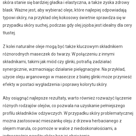
skóra stanie się bardziej gładka i elastyczna, a także zyska zdrowy
blask. Ważne jest, aby wybierać oleje, które najlepiej odpowiadają
typowi skóry, na przykład olej kokosowy świetnie sprawdza się w
przypadku skóry suchej, podczas gdy olej jojoba jest idealny dla cery
tłustej.
Z kolei naturalne oleje mogą być także kluczowym składnikiem
różnorodnych maseczek do twarzy. W połączeniu z innymi
składnikami, takimi jak miód czy glinki, potrafią zadziałać
synergicznie, wzmacniając działanie pielęgnacyjne. Na przykład,
użycie oleju arganowego w maseczce z białej glinki może przynieść
efekty w postaci wygładzenia i poprawy kolorytu skóry.
Aby osiągnąć najlepsze rezultaty, warto również rozważyć łączenie
różnych rodzajów olejów, co pozwala na uzyskanie pełniejszego
profilu składników odżywczych. W przypadku skóry problematycznej
można zastosować mieszankę oleju z drzewa herbacianego z
olejem marula, co pomoże w walce z niedoskonałościami, a
jednocześnie nawilży skórę bez jej obciążania.