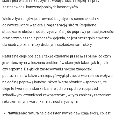
skóra jest w stanie zatrzymać wodę znacznie lepiej niż przy
zastosowaniu konwencjonalnych kosmetyków.
Wiele z tych olejów jest również bogatych w cenne składniki
odżywcze, które wspierają
regenerację skóry
. Regularne
stosowanie olejów może przyczynić się do poprawy jej elastyczności
oraz przyspieszenia procesów gojenia, co jest szczególnie ważne
dla osób z bliznami czy drobnymi uszkodzeniami skóry.
Naturalne oleje posiadają także działanie
przeciwzapalne
, co czyni
je skutecznymi w leczeniu problemów skórnych takich jak trądzik
czy egzema. Dzięki ich zastosowaniu można złagodzić
podrażnienia, a także zmniejszyć wygląd zaczerwienień, co wpływa
na ogólną poprawę kondycji skóry. Warto również wspomnieć, że
oleje te tworzą na skórze barierę ochronną, chroniąc przed
szkodliwymi czynnikami zewnętrznymi, w tym zanieczyszczeniami
i ekstremalnymi warunkami atmosferycznymi.
Nawilżanie:
Naturalne oleje intensywnie nawilżają skórę, co jest