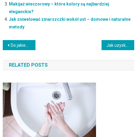
Makijaż wieczorowy – które kolory są najbardziej
eleganckie?
Jak zniwelować zmarszczki wokół ust – domowe i naturalne
metody
Nawigacja
Do jakiego typu skóry należy twoja twarz? Praktyczne porady doboru kosmetyków
Jak uzyskać efekt większych oczu w makijażu?
wpisu
RELATED POSTS