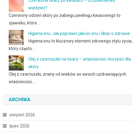
Czerwona twarz po kwasach – co powinieneś
wiedzieć?
Czerwony odcień skóry po zabiegu peelingu kwasowego to
zjawisko, które …
Higiena snu: Jak poprawić jakość snu i dbać o zdrowie
Higiena snu to kluczowy element zdrowego stylu życia,
który często …
Olej z czarnuszki na twarz – właściwości i korzyści dla
skóry
Olej z czarnuszki, znany od wieków ze swoich uzdrawiających
właściwości, …
ARCHIWA
sierpień 2026
lipiec 2026