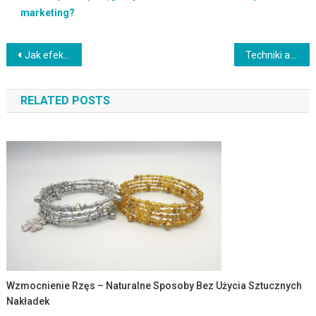
marketing?
Nawigacja
Jak efektywnie stosować serum do twarzy? Poradnik pielęgnacyjny
Techniki aplikacji makijażu: jak uzyskać perfekcyjny efekt?
wpisu
RELATED POSTS
Wzmocnienie Rzęs – Naturalne Sposoby Bez Użycia Sztucznych
Nakładek