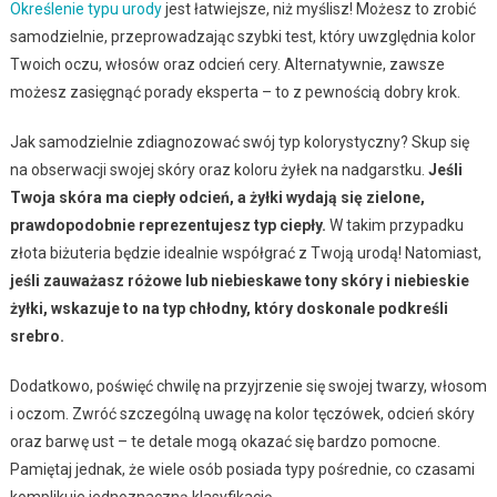
Określenie typu urody
jest łatwiejsze, niż myślisz! Możesz to zrobić
samodzielnie, przeprowadzając szybki test, który uwzględnia kolor
Twoich oczu, włosów oraz odcień cery. Alternatywnie, zawsze
możesz zasięgnąć porady eksperta – to z pewnością dobry krok.
Jak samodzielnie zdiagnozować swój typ kolorystyczny? Skup się
na obserwacji swojej skóry oraz koloru żyłek na nadgarstku.
Jeśli
Twoja skóra ma ciepły odcień, a żyłki wydają się zielone,
prawdopodobnie reprezentujesz typ ciepły.
W takim przypadku
złota biżuteria będzie idealnie współgrać z Twoją urodą! Natomiast,
jeśli zauważasz różowe lub niebieskawe tony skóry i niebieskie
żyłki, wskazuje to na typ chłodny, który doskonale podkreśli
srebro.
Dodatkowo, poświęć chwilę na przyjrzenie się swojej twarzy, włosom
i oczom. Zwróć szczególną uwagę na kolor tęczówek, odcień skóry
oraz barwę ust – te detale mogą okazać się bardzo pomocne.
Pamiętaj jednak, że wiele osób posiada typy pośrednie, co czasami
komplikuje jednoznaczną klasyfikację.