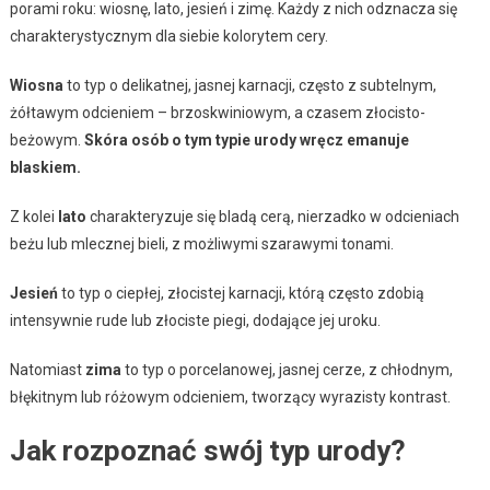
porami roku: wiosnę, lato, jesień i zimę. Każdy z nich odznacza się
charakterystycznym dla siebie kolorytem cery.
Wiosna
to typ o delikatnej, jasnej karnacji, często z subtelnym,
żółtawym odcieniem – brzoskwiniowym, a czasem złocisto-
beżowym.
Skóra osób o tym typie urody wręcz emanuje
blaskiem.
Z kolei
lato
charakteryzuje się bladą cerą, nierzadko w odcieniach
beżu lub mlecznej bieli, z możliwymi szarawymi tonami.
Jesień
to typ o ciepłej, złocistej karnacji, którą często zdobią
intensywnie rude lub złociste piegi, dodające jej uroku.
Natomiast
zima
to typ o porcelanowej, jasnej cerze, z chłodnym,
błękitnym lub różowym odcieniem, tworzący wyrazisty kontrast.
Jak rozpoznać swój typ urody?