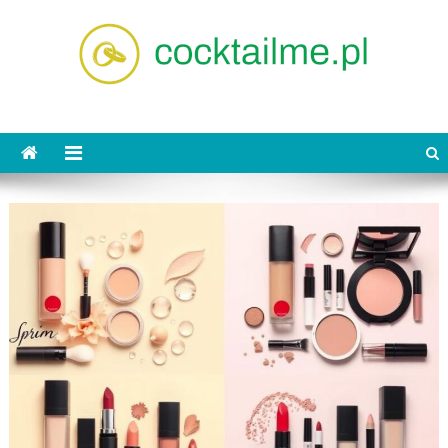
Skip
to
content
cocktailme.pl