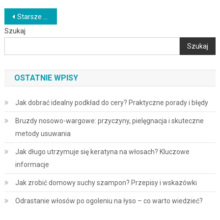
Nawigacja
Starsze wpisy
Szukaj
po
Szukaj
wpisach
OSTATNIE WPISY
Jak dobrać idealny podkład do cery? Praktyczne porady i błędy
Bruzdy nosowo-wargowe: przyczyny, pielęgnacja i skuteczne
metody usuwania
Jak długo utrzymuje się keratyna na włosach? Kluczowe
informacje
Jak zrobić domowy suchy szampon? Przepisy i wskazówki
Odrastanie włosów po ogoleniu na łyso – co warto wiedzieć?