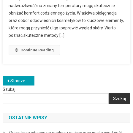
nadwrażliwość na zmiany temperatury mogą skutecznie
obniżać komfort codziennego życia. Właściwa pielęgnacja
oraz dobór odpowiednich kosmetyków to kluczowe elementy,
które mogą przynieść ulgę i poprawić wygląd skóry. Warto
poznać skuteczne metody […]
Continue Reading
Nawigacja
Starsze wpisy
Szukaj
po
Szukaj
wpisach
OSTATNIE WPISY
Odrastanie włosów po ogoleniu na łyso – co warto wiedzieć?