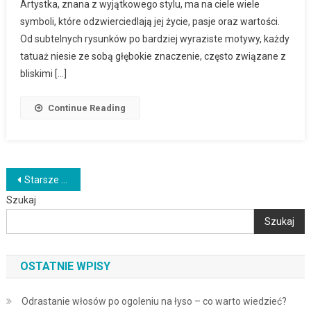
Artystka, znana z wyjątkowego stylu, ma na ciele wiele
symboli, które odzwierciedlają jej życie, pasje oraz wartości.
Od subtelnych rysunków po bardziej wyraziste motywy, każdy
tatuaż niesie ze sobą głębokie znaczenie, często związane z
bliskimi […]
Continue Reading
Nawigacja
Starsze wpisy
Szukaj
po
Szukaj
wpisach
OSTATNIE WPISY
Odrastanie włosów po ogoleniu na łyso – co warto wiedzieć?