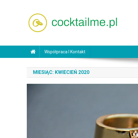
Skip
to
content
cocktailme.pl
Współpraca I Kontakt
MIESIĄC:
KWIECIEŃ 2020