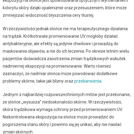
ekspozycji na słońce jest spowodowana optycznym wyrównaniem
kolorytu skóry dzięki opaleniznie oraz przesuszeniem, które może
zmniejszać widoczność błyszczenia cery tłustej.
W rzeczywistości jednak słońce nie ma terapeutycznego działania
na trądzik. Krótkotrwałe promieniowanie UV mogłoby działać
antybakteryjnie, ale efekty są jedynie chwilowe i prowadzą do
maskowania objawów, a nie do ich leczenia. Po okresie letnim wielu
pacjentów doświadcza zaostrzenia zmian trądzikowych wskutek
nadmiernej ekspozycji na promieniowanie. Warto również
zaznaczyć, że nadmiar słońca może powodować dodatkowe
problemy skórne, takie jak blizny oraz
przebarwienia
.
Jednym z najbardziej rozpowszechnionych mitów jest przekonanie,
że słońce „wysusza” niedoskonałości skórne. W rzeczywistości,
skóra trądzikowa wymaga ochrony przed promieniowaniem UV.
Niekontrolowana ekspozycja na słońce może prowadzić do
pogorszenia stanu skóry i powinno się jej unikać, aby nie nasilać
zmian skórnych.