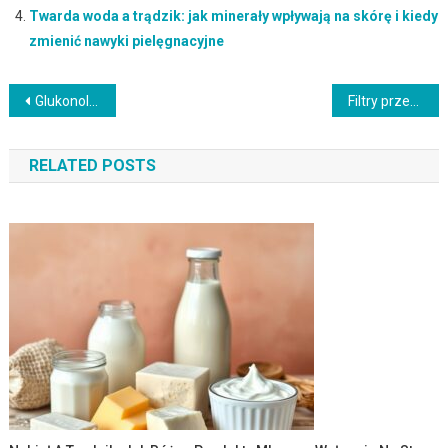
Twarda woda a trądzik: jak minerały wpływają na skórę i kiedy
zmienić nawyki pielęgnacyjne
Nawigacja
Glukonolakton w pielęgnacji skóry: kiedy stosować, jak łączyć i unikać typowych błędów
Filtry przeciwsłoneczne bezpieczne dla raf koralowych: jak wybrać i stosować, by chronić ekosystemy morskie
wpisu
RELATED POSTS