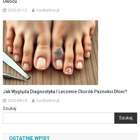
Owocu
2026-01-12
cocktailme.pl
Jak Wygląda Diagnostyka I Leczenie Chorób Paznokci Dłoni?
2025-08-10
cocktailme.pl
Szukaj
Szukaj
OSTATNIE WPISY