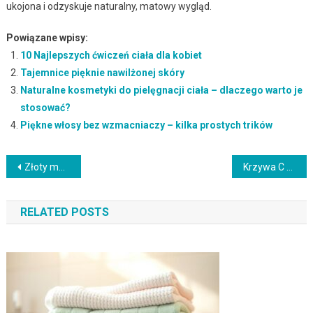
ukojona i odzyskuje naturalny, matowy wygląd.
Powiązane wpisy:
10 Najlepszych ćwiczeń ciała dla kobiet
Tajemnice pięknie nawilżonej skóry
Naturalne kosmetyki do pielęgnacji ciała – dlaczego warto je
stosować?
Piękne włosy bez wzmacniaczy – kilka prostych trików
Nawigacja
Złoty makijaż oczu – trendy, techniki i inspiracje na karnawał
Krzywa C w manicure – jak ją budować dla estetyki i trwałości?
wpisu
RELATED POSTS