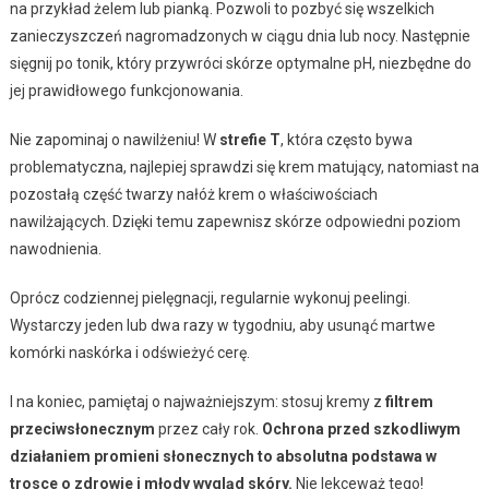
na przykład żelem lub pianką. Pozwoli to pozbyć się wszelkich
zanieczyszczeń nagromadzonych w ciągu dnia lub nocy. Następnie
sięgnij po tonik, który przywróci skórze optymalne pH, niezbędne do
jej prawidłowego funkcjonowania.
Nie zapominaj o nawilżeniu! W
strefie T
, która często bywa
problematyczna, najlepiej sprawdzi się krem matujący, natomiast na
pozostałą część twarzy nałóż krem o właściwościach
nawilżających. Dzięki temu zapewnisz skórze odpowiedni poziom
nawodnienia.
Oprócz codziennej pielęgnacji, regularnie wykonuj peelingi.
Wystarczy jeden lub dwa razy w tygodniu, aby usunąć martwe
komórki naskórka i odświeżyć cerę.
I na koniec, pamiętaj o najważniejszym: stosuj kremy z
filtrem
przeciwsłonecznym
przez cały rok.
Ochrona przed szkodliwym
działaniem promieni słonecznych to absolutna podstawa w
trosce o zdrowie i młody wygląd skóry.
Nie lekceważ tego!