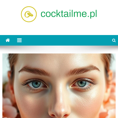
Skip
to
content
cocktailme.pl