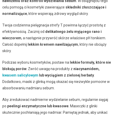
nawilżeniu oraz kontroli wydzielania sebum
. W osiągnięciu tego
celu pomogą ci kosmetyki zawierające
składniki złuszczające i
normalizujące
, które wspierają zdrowy wygląd skóry.
Twoja codzienna pielęgnacja strefy T powinna łączyć prostotę z
efektywnością. Zacznij od
delikatnego żelu myjącego rano i
wieczorem
, a następnie przywróć skórze właściwe pH tonikiem.
Całość dopełnij
lekkim kremem nawilżającym
, który nie obciąży
skóry.
Podczas wyboru kosmetyków, postaw na
lekkie formuły, które nie
blokują porów
. Zwróć uwagę na produkty z
niacynamidem,
kwasem salicylowym
lub wyciągiem z zielonej herbaty
.
Dodatkowo, maski z glinką mogą okazać się niezwykle pomocne w
absorbowaniu nadmiaru sebum.
Aby zredukować nadmierne wydzielanie sebum, regularnie sięgaj
po
peelingi enzymatyczne lub kwasowe
. Maseczki z glinki
skutecznie pochłaniają jego nadmiar. Pamiętaj jednak, aby unikać