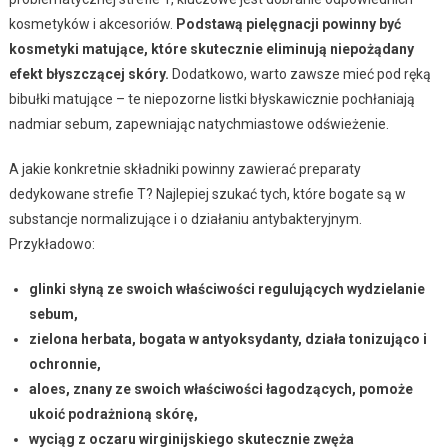
kosmetyków i akcesoriów.
Podstawą pielęgnacji powinny być
kosmetyki matujące, które skutecznie eliminują niepożądany
efekt błyszczącej skóry.
Dodatkowo, warto zawsze mieć pod ręką
bibułki matujące – te niepozorne listki błyskawicznie pochłaniają
nadmiar sebum, zapewniając natychmiastowe odświeżenie.
A jakie konkretnie składniki powinny zawierać preparaty
dedykowane strefie T? Najlepiej szukać tych, które bogate są w
substancje normalizujące i o działaniu antybakteryjnym.
Przykładowo:
glinki słyną ze swoich właściwości regulujących wydzielanie
sebum,
zielona herbata, bogata w antyoksydanty, działa tonizująco i
ochronnie,
aloes, znany ze swoich właściwości łagodzących, pomoże
ukoić podrażnioną skórę,
wyciąg z oczaru wirginijskiego skutecznie zwęża