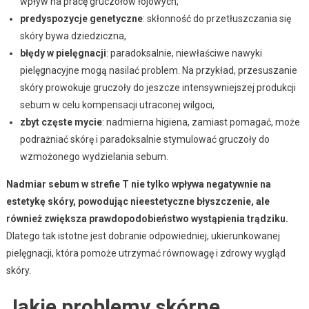
wpływ na pracę gruczołów łojowych,
predyspozycje genetyczne
: skłonność do przetłuszczania się
skóry bywa dziedziczna,
błędy w pielęgnacji
: paradoksalnie, niewłaściwe nawyki
pielęgnacyjne mogą nasilać problem. Na przykład, przesuszanie
skóry prowokuje gruczoły do jeszcze intensywniejszej produkcji
sebum w celu kompensacji utraconej wilgoci,
zbyt częste mycie
: nadmierna higiena, zamiast pomagać, może
podrażniać skórę i paradoksalnie stymulować gruczoły do
wzmożonego wydzielania sebum.
Nadmiar sebum w strefie T nie tylko wpływa negatywnie na
estetykę skóry, powodując nieestetyczne błyszczenie, ale
również zwiększa prawdopodobieństwo wystąpienia trądziku.
Dlatego tak istotne jest dobranie odpowiedniej, ukierunkowanej
pielęgnacji, która pomoże utrzymać równowagę i zdrowy wygląd
skóry.
Jakie problemy skórne