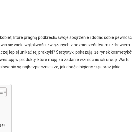
obiet, które pragną podkreślić swoje spojrzenie i dodać sobie pewnośc
ojawia się wiele wątpliwości związanych z bezpieczeństwem i zdrowiem
czej lepiej unikać tej praktyki? Statystyki pokazują, że rynek kosmetyk
inwestują w produkty, które mają za zadanie wzmocnić ich urodę. Warto
alowania są najbezpieczniejsze, jak dbać o higienę rzęs oraz jakie
ęs?