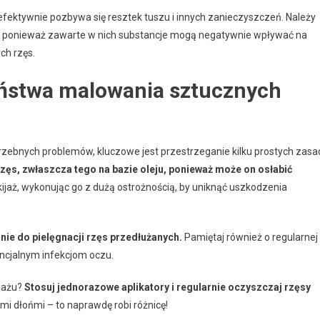
efektywnie pozbywa się resztek tuszu i innych zanieczyszczeń. Należy
 ponieważ zawarte w nich substancje mogą negatywnie wpływać na
ch rzęs.
eństwa malowania sztucznych
rzebnych problemów, kluczowe jest przestrzeganie kilku prostych zasa
rzęs, zwłaszcza tego na bazie oleju, ponieważ może on osłabić
jaż, wykonując go z dużą ostrożnością, by uniknąć uszkodzenia
nie do pielęgnacji rzęs przedłużanych.
Pamiętaj również o regularnej
encjalnym infekcjom oczu.
ijażu?
Stosuj jednorazowe aplikatory i regularnie oczyszczaj rzęsy
mi dłońmi – to naprawdę robi różnicę!