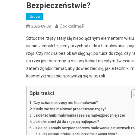
Bezpieczeństwie?
Uroda
Cocktailme.pl
2025-09-08
Sztuczne rzęsy stały się nieodłącznym elementem wielu k
siebie. Jednakże, kiedy przychodzi do ich malowania, p
rzęs. Czy można bez obaw sięgnąć po tusz do rzęs, czy ra
do rzęs jest ogromny, a miliony kobiet na całym świecie 
zatem zgłębić temat, aby dowiedzieć się, jakie techniki m
kosmetyki najlepiej sprawdzą się w tej roli.
Spis treści
Czy sztuczne rzęsy można malować?
Kiedy można malować przedłużane rzęsy?
Jakie techniki malowania rzęs są najbezpieczniejsze?
Jakie kosmetyki do rzęs są najlepsze?
Jakie są zasady bezpieczeństwa malowania sztucznych rz
Jak unikać infekcji oczu przy malowaniu rzęs?