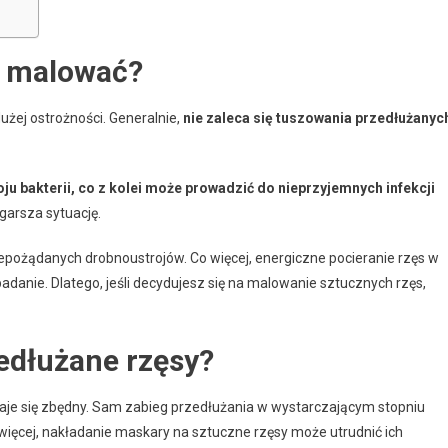
a malować?
żej ostrożności. Generalnie,
nie zaleca się tuszowania przedłużanyc
ju bakterii, co z kolei może prowadzić do nieprzyjemnych infekcji
garsza sytuację.
epożądanych drobnoustrojów. Co więcej, energiczne pocieranie rzęs w
adanie. Dlatego, jeśli decydujesz się na malowanie sztucznych rzęs,
edłużane rzęsy?
staje się zbędny. Sam zabieg przedłużania w wystarczającym stopniu
o więcej, nakładanie maskary na sztuczne rzęsy może utrudnić ich