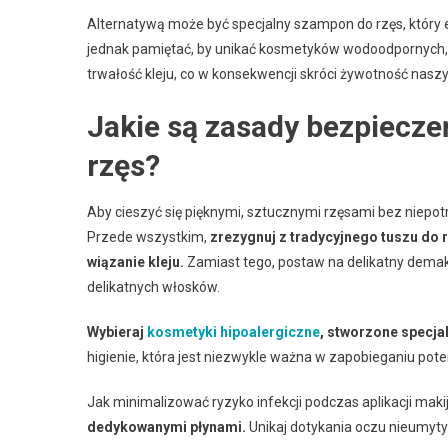
Alternatywą może być specjalny szampon do rzęs, który 
jednak pamiętać, by unikać kosmetyków wodoodpornych,
trwałość kleju, co w konsekwencji skróci żywotność naszy
Jakie są zasady bezpiecz
rzęs?
Aby cieszyć się pięknymi, sztucznymi rzęsami bez niepot
Przede wszystkim,
zrezygnuj z tradycyjnego tuszu do 
wiązanie kleju.
Zamiast tego, postaw na delikatny demaki
delikatnych włosków.
Wybieraj
kosmetyki hipoalergiczne
, stworzone specjal
higienie, która jest niezwykle ważna w zapobieganiu pot
Jak minimalizować ryzyko infekcji podczas aplikacji mak
dedykowanymi płynami.
Unikaj dotykania oczu nieumyty