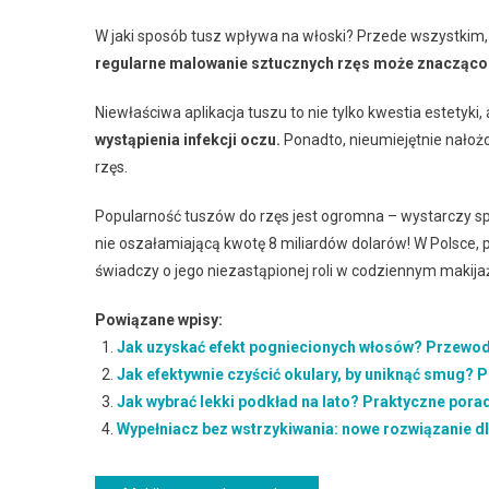
W jaki sposób tusz wpływa na włoski? Przede wszystkim, u
regularne malowanie sztucznych rzęs może znacząco 
Niewłaściwa aplikacja tuszu to nie tylko kwestia estetyki, 
wystąpienia infekcji oczu.
Ponadto, nieumiejętnie nało
rzęs.
Popularność tuszów do rzęs jest ogromna – wystarczy spo
nie oszałamiającą kwotę 8 miliardów dolarów! W Polsce, 
świadczy o jego niezastąpionej roli w codziennym makija
Powiązane wpisy:
Jak uzyskać efekt pogniecionych włosów? Przewodn
Jak efektywnie czyścić okulary, by uniknąć smug? 
Jak wybrać lekki podkład na lato? Praktyczne pora
Wypełniacz bez wstrzykiwania: nowe rozwiązanie dl