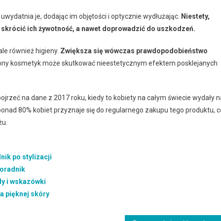
wydatnia je, dodając im objętości i optycznie wydłużając.
Niestety,
skrócić ich żywotność, a nawet doprowadzić do uszkodzeń.
ale również higieny.
Zwiększa się wówczas prawdopodobieństwo
żony kosmetyk może skutkować nieestetycznym efektem posklejanych
jrzeć na dane z 2017 roku, kiedy to kobiety na całym świecie wydały n
ponad 80% kobiet przyznaje się do regularnego zakupu tego produktu, c
żu.
ik po stylizacji
Poradnik
dy i wskazówki
a pięknej skóry