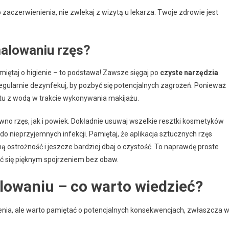
zaczerwienienia, nie zwlekaj z wizytą u lekarza. Twoje zdrowie jest
malowaniu rzęs?
miętaj o higienie – to podstawa! Zawsze sięgaj po
czyste narzędzia
.
 regularnie dezynfekuj, by pozbyć się potencjalnych zagrożeń. Ponieważ
aktu z wodą w trakcie wykonywania makijażu.
no rzęs, jak i powiek. Dokładnie usuwaj wszelkie resztki kosmetyków
o nieprzyjemnych infekcji. Pamiętaj, że aplikacja sztucznych rzęs
 ostrożność i jeszcze bardziej dbaj o czystość. To naprawdę proste
zyć się pięknym spojrzeniem bez obaw.
alowaniu – co warto wiedzieć?
zenia, ale warto pamiętać o potencjalnych konsekwencjach, zwłaszcza 