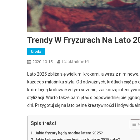
Trendy W Fryzurach Na Lato 2
Uroda
Cocktailme.pl
2020-10-15
Lato 2025 zbliża się wielkimi krokami, a wraz z nim nowe
każdego miłośnika stylu. Od odważnych, krótkich cięć po 
które będą królować w tym sezonie, zaskoczą intensywnoś
stylizacji. Warto także pamiętać o odpowiedniej pielęgna
dni. Przygotuj się na lato pełne kreatywności i indywidual
Spis treści
Jakie fryzury będą modne latem 2025?
Jakie kolory włosów będą na topie w 2025 roku?