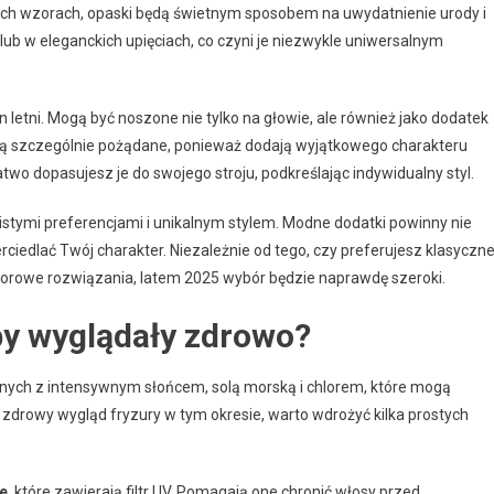
dnych wzorach, opaski będą świetnym sposobem na uwydatnienie urody i
ub w eleganckich upięciach, co czyni je niezwykle uniwersalnym
 letni. Mogą być noszone nie tylko na głowie, ale również jako dodatek
ą szczególnie pożądane, ponieważ dodają wyjątkowego charakteru
łatwo dopasujesz je do swojego stroju, podkreślając indywidualny styl.
istymi preferencjami i unikalnym stylem. Modne dodatki powinny nie
ciedlać Twój charakter. Niezależnie od tego, czy preferujesz klasyczne
olorowe rozwiązania, latem 2025 wybór będzie naprawdę szeroki.
by wyglądały zdrowo?
nych z intensywnym słońcem, solą morską i chlorem, które mogą
zdrowy wygląd fryzury w tym okresie, warto wdrożyć kilka prostych
e
, które zawierają filtr UV. Pomagają one chronić włosy przed