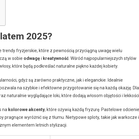
 latem 2025?
e trendy fryzjerskie, które z pewnością przyciągną uwagę wielu
ączą w sobie
odwagę
i
kreatywność
. Wśród najpopularniejszych stylów
 włosy, które będą podkreślać naturalne piękno każdej kobiety.
pularności, gdyż są zarówno praktyczne, jak i eleganckie. Idealnie
pozwala na szybkie i efektowne przygotowanie się na każdą okazję. Dla
az naturalnie wyglądające loki, które dodają włosom objętości i lekkości
s na
kolorowe akcenty
, które ożywią każdą fryzurę. Pastelowe odcienie
by pragnące wyróżnić się z tłumu. Nietypowe sploty, takie jak warkocze i
cznym elementem letnich stylizacji.