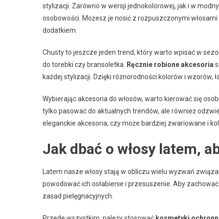
stylizacji. Zarówno w wersji jednokolorowej, jak i w mo
osobowości. Możesz je nosić z rozpuszczonymi włosami l
dodatkiem.
Chusty to jeszcze jeden trend, który warto wpisać w sezon
do torebki czy bransoletka.
Ręcznie robione akcesoria
s
każdej stylizacji. Dzięki różnorodności kolorów i wzorów, 
Wybierając akcesoria do włosów, warto kierować się osob
tylko pasować do aktualnych trendów, ale również odzwier
eleganckie akcesoria, czy może bardziej zwariowane i k
Jak dbać o włosy latem, a
Latem nasze włosy stają w obliczu wielu wyzwań związa
powodować ich osłabienie i przesuszenie. Aby zachować 
zasad pielęgnacyjnych.
Przede wszystkim, należy stosować
kosmetyki ochronn