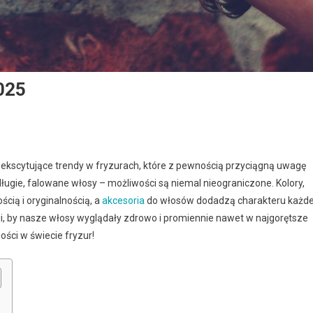
025
, ekscytujące trendy w fryzurach, które z pewnością przyciągną uwagę
długie, falowane włosy – możliwości są niemal nieograniczone. Kolory,
cią i oryginalnością, a
akcesoria
do włosów dodadzą charakteru każde
cji, by nasze włosy wyglądały zdrowo i promiennie nawet w najgorętsze
ności w świecie fryzur!