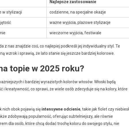
Najlepsze zastosowanie
 w stylizacji
codzienne, na specjalne okazje
bjętość
ważne wyjścia, plażowe stylizacje
nie
wieczorne wyjścia, festiwale
 nas znajdzie coś, co najlepiej podkreśli jej indywidualny styl. Te
 wzrok i sprawią, że lato stanie się jeszcze bardziej kolorowe.
na topie w 2025 roku?
żniejszych i bardziej wyrazistych kolorów włosów. Włoski będą
ć i kreatywność, co sprawi, że wiele osób zdecyduje się na kolory, które
ok nich obok pojawią się
intensywne odcienie
, takie jak fiolet czy niebiesk
kże zdobywają popularność, oferując subtelniejszy, ale równie
m dla osób, które chcą dodać trochę koloru do swojego stylu, nie