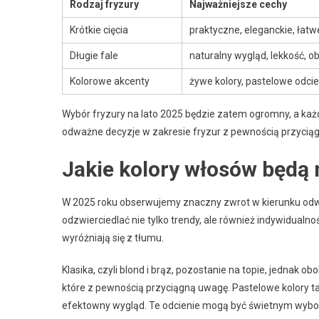
Rodzaj fryzury
Najważniejsze cechy
Krótkie cięcia
praktyczne, eleganckie, łatwe
Długie fale
naturalny wygląd, lekkość, o
Kolorowe akcenty
żywe kolory, pastelowe odcie
Wybór fryzury na lato 2025 będzie zatem ogromny, a każda z
odważne decyzje w zakresie fryzur z pewnością przyciągną
Jakie kolory włosów będą 
W 2025 roku obserwujemy znaczny zwrot w kierunku odwa
odzwierciedlać nie tylko trendy, ale również indywidualnoś
wyróżniają się z tłumu.
Klasika, czyli blond i brąz, pozostanie na topie, jednak ob
które z pewnością przyciągną uwagę. Pastelowe kolory ta
efektowny wygląd. Te odcienie mogą być świetnym wybore