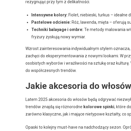
rezygnując przy tym z delikatności.
Intensywne kolory:
Fiolet, niebieski, turkus – idealne
Pastelowe odcienie:
Róż, lawenda, mięta – oferują s
Techniki balayage i ombre:
Te metody malowania wło
fryzury zyskują nowy wymiar.
Wzrost zainteresowania indywidualnym stylem oznacza, że
zachęci do eksperymentowania z nowymi lookami. W prz
osobistych wyborów i wrażliwości na sztukę oraz kultur
do współczesnych trendów.
Jakie akcesoria do włosó
Latem 2025 akcesoria do włosów będą odgrywać niezwykl
trendów znajdą się różnorodne
kolorowe spinki
, które d
zarówno klasyczne, jak i mające nietypowe kształty, co sp
Opaski to kolejny must-have na nadchodzący sezon. Opró