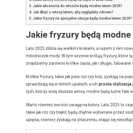
Jakie akcesoria do włosów będą modne latem 2025?
Jak dbać o włosy latem, aby wyglądały zdrowo?
Jakie fryzury na specjalne okazje będą modne latem 2025?
Jakie fryzury będą modne
Lato 2025 zbliża się wielkimi krokami, a razem z nim now
miłośniczek mody. W tym sezonie królują fryzury, które ł
znajdziemy zarówno krótkie cięcia, jak i długie, falowane
Krótkie fryzury, takie jak pixie cut czy bob, zyskają na po
sprawdzają się w letnich upałach, a ich
prosta stylizacja
tych, którzy wolą dłuższe włosy, modne będą luźne fale or
Warto również zwrócić uwagę na kolory. Lato 2025 to cza
takie jak róż czy błękit, będą chętnie wybierane przez oso
upięcia, również zyskają na znaczeniu, stając się nieodłą