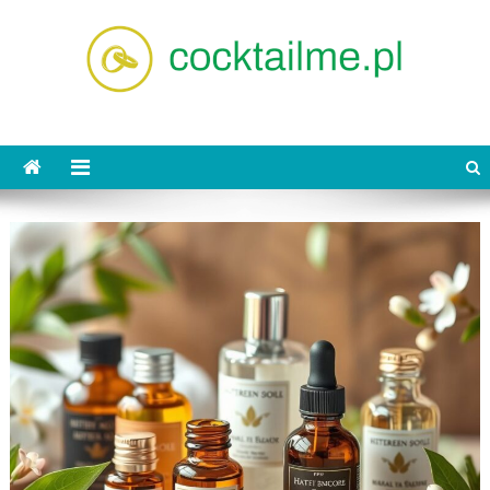
Skip
to
content
cocktailme.pl