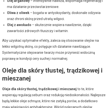
Olej arganowy
– intensywnie nawilża, wspomaga regenerację i
ma działanie przeciwstarzeniowe.
Oliwa z oliwek
– bogata w antyoksydanty, doskonale odżywia
oraz chroni skórę przed utratą wilgoci.
Olej z awokado
– skutecznie wspiera nawilżenie, dzięki
zawartości zdrowych tłuszczy i witamin.
Aby uzyskać optymalne efekty, zaleca się stosowanie olejów na
lekko wilgotną skórę, co potęguje ich działanie nawilżające.
Systematyczne olejowanie twarzy może przynieść widoczną
poprawę w kondycji cery suchej i normalnej.
Oleje dla skóry tłustej, trądzikowej i
mieszanej
Oleje dla skóry tłustej, trądzikowej i mieszanej
to te, które
wspierają regulację sebum oraz redukcję niedoskonałości. Najlepsze
będą lekkie oleje schnące, które nie zatyką porów, a dodatkowo
mają właściwości antybakteryjne. Wśród polecanych olejów