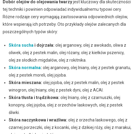
Dobór olejów do olejowania twarzy
jest kluczowy dla skuteczności
tej techniki i powinien odpowiadać indywidualnemu typowi cery.
Różne rodzaje cery wymagają zastosowania odpowiednich olejów,
które wspierają ich potrzeby. Oto przykłady olejów zalecanych dla
poszczególnych typów skóry:
Skóra sucha
i dojrzała:
olej arganowy, olej z awokado, oliwa z
oliwek, olej z pestek malin, olej różany, olej z kiełków pszenicy,
olej ze słodkich migdałów, olej z rokitnika.
Skóra normalna
:
olej arganowy, olej lniany, olej z pestek granatu,
olej z pestek moreli, olej jojoba.
Skóra mieszana:
olej jojoba, olej z pestek malin, olej z pestek
winogron, olej lniany, olej z pestek dyni, olej z ACAI.
Skóra tłusta i trądzikowa:
olej lniany, olej z czarnuszki, olej
konopny, olej jojoba, olej z orzechów laskowych, olej z pestek
śliwki.
Skóra naczynkowa i wrażliwa:
olej z orzecha laskowego, olej z
czarnej porzeczki, olej z kocanki, olej z dzikiej róży, olej z marakui,