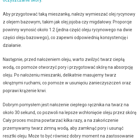
Aby przygotować taką mieszankę, należy wymieszać olej rycynowy
z olejem bazowym, takim jak olej jojoba czy migdałowy. Proporcje
powinny wynosić około 1:2 (jedna część oleju rycynowego na dwie
części oleju bazowego), co zapewni odpowiednią konsystencję i
działanie.
Następnie, przed nałożeniem oleju, warto zwilżyć twarz ciepłą
wodą, co pomoże otworzyć pory i przygotować skórę na absorpcję
oleju. Po nałożeniu mieszanki, delikatnie masujemy twarz
okrężnymi ruchami, co pomoże w usunięciu zanieczyszczeń oraz
poprawi krążenie krwi.
Dobrym pomysłem jest nałożenie ciepłego ręcznika na twarz na
około 30 sekund, co pozwoli na lepsze wchłonięcie oleju przez skórę.
Cały proces można powtarzać kilka razy, a na zakończenie
przemywamy twarz zimną wodą, aby zamknąć pory i usunąć
resztki oleju. Może to być również dobry moment na zastosowanie