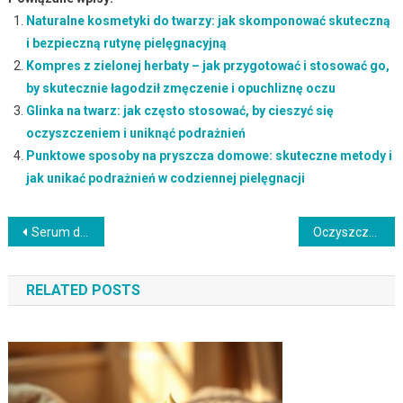
Naturalne kosmetyki do twarzy: jak skomponować skuteczną
i bezpieczną rutynę pielęgnacyjną
Kompres z zielonej herbaty – jak przygotować i stosować go,
by skutecznie łagodził zmęczenie i opuchliznę oczu
Glinka na twarz: jak często stosować, by cieszyć się
oczyszczeniem i uniknąć podrażnień
Punktowe sposoby na pryszcza domowe: skuteczne metody i
jak unikać podrażnień w codziennej pielęgnacji
Nawigacja
Serum do cery trądzikowej: jak wybrać składniki i stosować bez ryzyka podrażnień
Oczyszczanie twarzy wrażliwej: jak chronić barierę skóry i unikać podrażnień w codziennej pielęgnacji
wpisu
RELATED POSTS