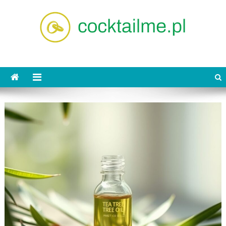
Skip
to
content
cocktailme.pl