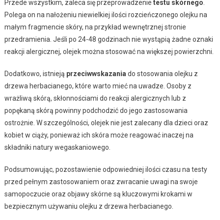
Przede wszystkim, zaleca się przeprowadzenie
testu skórnego
.
Polega on na nałożeniu niewielkiej ilości rozcieńczonego olejku na
małym fragmencie skóry, na przykład wewnętrznej stronie
przedramienia. Jeśli po 24-48 godzinach nie wystąpią żadne oznaki
reakcji alergicznej, olejek można stosować na większej powierzchni.
Dodatkowo, istnieją
przeciwwskazania
do stosowania olejku z
drzewa herbacianego, które warto mieć na uwadze. Osoby z
wrażliwą skórą, skłonnościami do reakcji alergicznych lub z
popękaną skórą powinny podchodzić do jego zastosowania
ostrożnie. W szczególności, olejek nie jest zalecany dla dzieci oraz
kobiet w ciąży, ponieważ ich skóra może reagować inaczej na
składniki natury wegaskaniowego.
Podsumowując, pozostawienie odpowiedniej ilości czasu na testy
przed pełnym zastosowaniem oraz zwracanie uwagi na swoje
samopoczucie oraz objawy skórne są kluczowymi krokami w
bezpiecznym używaniu olejku z drzewa herbacianego.