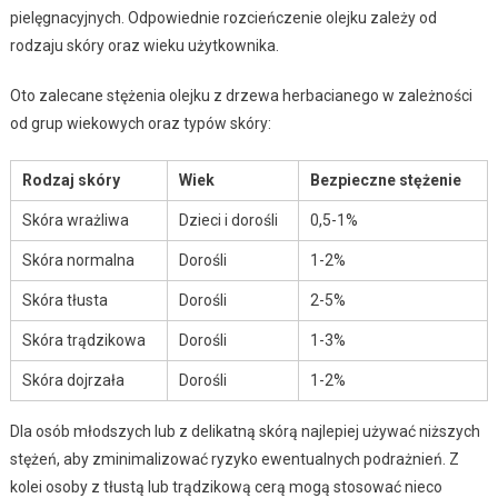
pielęgnacyjnych. Odpowiednie rozcieńczenie olejku zależy od
rodzaju skóry oraz wieku użytkownika.
Oto zalecane stężenia olejku z drzewa herbacianego w zależności
od grup wiekowych oraz typów skóry:
Rodzaj skóry
Wiek
Bezpieczne stężenie
Skóra wrażliwa
Dzieci i dorośli
0,5-1%
Skóra normalna
Dorośli
1-2%
Skóra tłusta
Dorośli
2-5%
Skóra trądzikowa
Dorośli
1-3%
Skóra dojrzała
Dorośli
1-2%
Dla osób młodszych lub z delikatną skórą najlepiej używać niższych
stężeń, aby zminimalizować ryzyko ewentualnych podrażnień. Z
kolei osoby z tłustą lub trądzikową cerą mogą stosować nieco