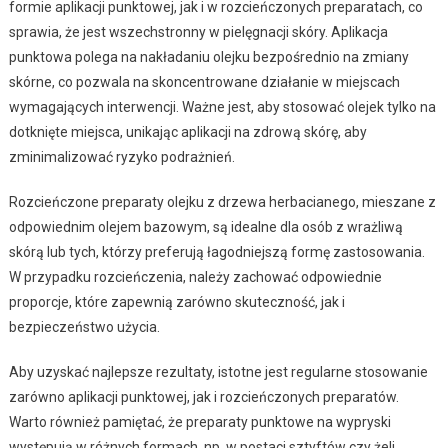
formie aplikacji punktowej, jak i w rozcieńczonych preparatach, co
sprawia, że jest wszechstronny w pielęgnacji skóry. Aplikacja
punktowa polega na nakładaniu olejku bezpośrednio na zmiany
skórne, co pozwala na skoncentrowane działanie w miejscach
wymagających interwencji. Ważne jest, aby stosować olejek tylko na
dotknięte miejsca, unikając aplikacji na zdrową skórę, aby
zminimalizować ryzyko podrażnień.
Rozcieńczone preparaty olejku z drzewa herbacianego, mieszane z
odpowiednim olejem bazowym, są idealne dla osób z wrażliwą
skórą lub tych, którzy preferują łagodniejszą formę zastosowania.
W przypadku rozcieńczenia, należy zachować odpowiednie
proporcje, które zapewnią zarówno skuteczność, jak i
bezpieczeństwo użycia.
Aby uzyskać najlepsze rezultaty, istotne jest regularne stosowanie
zarówno aplikacji punktowej, jak i rozcieńczonych preparatów.
Warto również pamiętać, że preparaty punktowe na wypryski
występują w różnych formach, np. w postaci sztyftów czy żeli