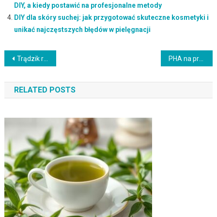
DIY, a kiedy postawić na profesjonalne metody
DIY dla skóry suchej: jak przygotować skuteczne kosmetyki i
unikać najczęstszych błędów w pielęgnacji
Nawigacja
Trądzik różowaty: rozpoznanie, pielęgnacja i unikanie czynników nasilających objawy
PHA na przebarwienia: jak stosować polihydroksykwasy, by uniknąć podrażnień i osiągnąć efekt rozjaśnienia skóry
wpisu
RELATED POSTS