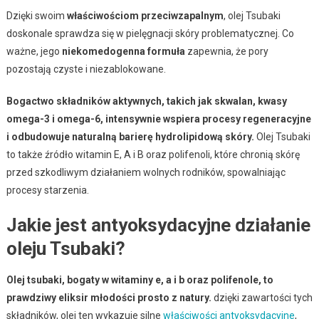
Dzięki swoim
właściwościom przeciwzapalnym
, olej Tsubaki
doskonale sprawdza się w pielęgnacji skóry problematycznej. Co
ważne, jego
niekomedogenna formuła
zapewnia, że pory
pozostają czyste i niezablokowane.
Bogactwo składników aktywnych, takich jak skwalan, kwasy
omega-3 i omega-6, intensywnie wspiera procesy regeneracyjne
i odbudowuje naturalną barierę hydrolipidową skóry.
Olej Tsubaki
to także źródło witamin E, A i B oraz polifenoli, które chronią skórę
przed szkodliwym działaniem wolnych rodników, spowalniając
procesy starzenia.
Jakie jest antyoksydacyjne działanie
oleju Tsubaki?
Olej tsubaki, bogaty w witaminy e, a i b oraz polifenole, to
prawdziwy eliksir młodości prosto z natury.
dzięki zawartości tych
składników, olej ten wykazuje silne
właściwości antyoksydacyjne
,