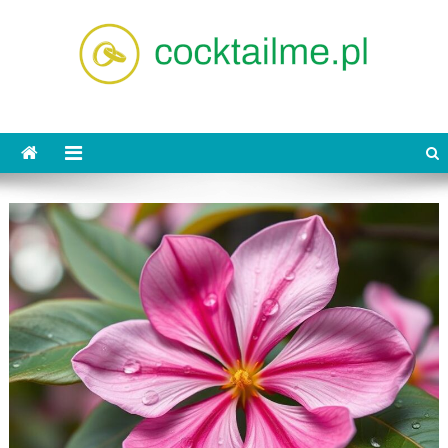
Skip
to
content
cocktailme.pl