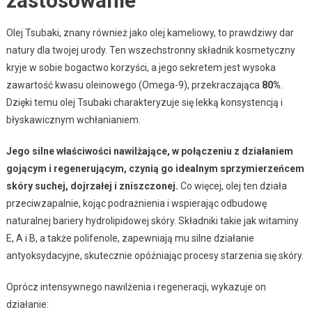
zastosowanie
Olej Tsubaki, znany również jako olej kameliowy, to prawdziwy dar
natury dla twojej urody. Ten wszechstronny składnik kosmetyczny
kryje w sobie bogactwo korzyści, a jego sekretem jest wysoka
zawartość kwasu oleinowego (Omega-9), przekraczająca
80%
.
Dzięki temu olej Tsubaki charakteryzuje się lekką konsystencją i
błyskawicznym wchłanianiem.
Jego silne właściwości nawilżające, w połączeniu z działaniem
gojącym i regenerującym, czynią go idealnym sprzymierzeńcem
skóry suchej, dojrzałej i zniszczonej.
Co więcej, olej ten działa
przeciwzapalnie, kojąc podrażnienia i wspierając odbudowę
naturalnej bariery hydrolipidowej skóry. Składniki takie jak witaminy
E, A i B, a także polifenole, zapewniają mu silne działanie
antyoksydacyjne, skutecznie opóźniając procesy starzenia się skóry.
Oprócz intensywnego nawilżenia i regeneracji, wykazuje on
działanie: