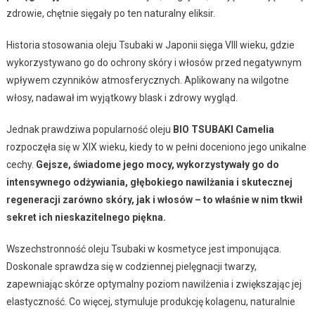
zdrowie, chętnie sięgały po ten naturalny eliksir.
Historia stosowania oleju Tsubaki w Japonii sięga VIII wieku, gdzie
wykorzystywano go do ochrony skóry i włosów przed negatywnym
wpływem czynników atmosferycznych. Aplikowany na wilgotne
włosy, nadawał im wyjątkowy blask i zdrowy wygląd.
Jednak prawdziwa popularność oleju
BIO TSUBAKI Camelia
rozpoczęła się w XIX wieku, kiedy to w pełni doceniono jego unikalne
cechy.
Gejsze, świadome jego mocy, wykorzystywały go do
intensywnego odżywiania, głębokiego nawilżania i skutecznej
regeneracji zarówno skóry, jak i włosów – to właśnie w nim tkwił
sekret ich nieskazitelnego piękna.
Wszechstronność oleju Tsubaki w kosmetyce jest imponująca.
Doskonale sprawdza się w codziennej pielęgnacji twarzy,
zapewniając skórze optymalny poziom nawilżenia i zwiększając jej
elastyczność. Co więcej, stymuluje produkcję kolagenu, naturalnie