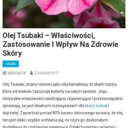
Olej Tsubaki – Właściwości,
Zastosowanie I Wpływ Na Zdrowie
Skóry
Uroda
Cocktailme.pl
2025-05-25
Olej Tsubaki, znany również jako olej kameliowy, to skarb natury,
który od wieków fascynuje kobiety na całym świecie. Jego
niezwykłe właściwości nawilżające, regenerujące i przeciwzapalne
sprawiają, że jest idealnym rozwiązaniem dla
skóry suchej
i
dojrzałej. Zawartość ponad 80% kwasu oleinowego sprawia, że olej
ten jest lekki i szybko wchłania się, co czyni go doskonałym
dodatkiem do codziennej pielęgnacji. Dzięki bogactwu witamin i