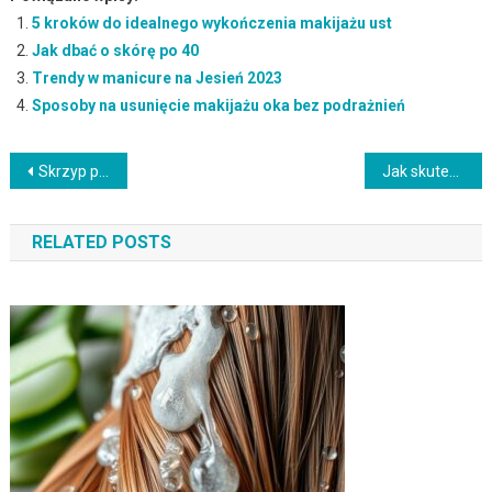
5 kroków do idealnego wykończenia makijażu ust
Jak dbać o skórę po 40
Trendy w manicure na Jesień 2023
Sposoby na usunięcie makijażu oka bez podrażnień
Nawigacja
Skrzyp polny na włosy – właściwości, korzyści i zastosowanie
Jak skutecznie stosować wcierki do włosów? Poradnik i efekty
wpisu
RELATED POSTS