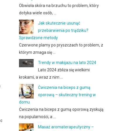
Obwisła skóra na brzuchu to problem, który
dotyka wiele osób, …
Jak skutecznie usunąć
przebarwienia po trądziku?
Sprawdzone metody
Czerwone plamy po pryszczach to problem, z
którym zmaga się …
Trendy w makijażu na lato 2024
Lato 2024 zbliża się wielkimi
krokami, a wraz z nim …
ą
Ćwiczenia na biceps z gumą
oporową – skuteczny trening w
domu
Ćwiczenia na biceps z gumą oporową zyskują
na popularności, a …
ąc
Masaż aromaterapeutyczny –