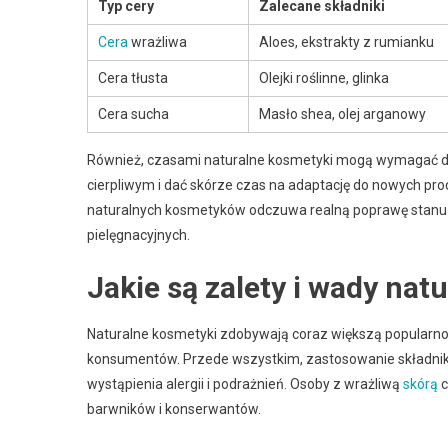
Typ cery
Zalecane składniki
Cera
wrażliwa
Aloes, ekstrakty z rumianku
Cera tłusta
Olejki roślinne, glinka
Cera sucha
Masło shea, olej arganowy
Również, czasami naturalne kosmetyki mogą wymagać dłu
cierpliwym i dać skórze czas na adaptację do nowych pr
naturalnych kosmetyków odczuwa realną poprawę stanu s
pielęgnacyjnych.
Jakie są zalety i wady na
Naturalne kosmetyki zdobywają coraz większą popularność
konsumentów. Przede wszystkim, zastosowanie składnik
wystąpienia alergii i podrażnień. Osoby z wrażliwą
skórą
c
barwników i konserwantów.