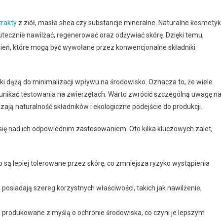
trakty
z ziół, masła shea czy substancje mineralne. Naturalne kosmetyk
utecznie nawilżać, regenerować oraz odżywiać skórę. Dzięki temu,
ażnień, które mogą być wywołane przez konwencjonalne składniki
ki dążą do minimalizacji wpływu na środowisko. Oznacza to, że wiele
 unikać testowania na zwierzętach. Warto zwrócić szczególną uwagę n
zają naturalność składników i ekologiczne podejście do produkcji.
się nad ich odpowiednim zastosowaniem. Oto kilka kluczowych zalet,
o są lepiej tolerowane przez skórę, co zmniejsza ryzyko wystąpienia
 posiadają szereg korzystnych właściwości, takich jak nawilżenie,
 produkowane z myślą o ochronie środowiska, co czyni je lepszym