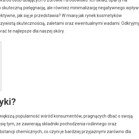
ko skuteczną pielęgnację, ale również minimalizację negatywnego wpły
ektywne, jak się je przedstawia? W miarę jak rynek kosmetyków
zeczywistą skutecznością, zaletami oraz ewentualnymi wadami. Odkryjm
brać te najlepsze dla naszej skóry.
yki?
z większą popularność wśród konsumentów, pragnących dbać o swoją
się tym, że zawierają składniki pochodzenia roślinnego oraz
bstancji chemicznych, co czyni je bardziej przyjaznymi zarówno dla