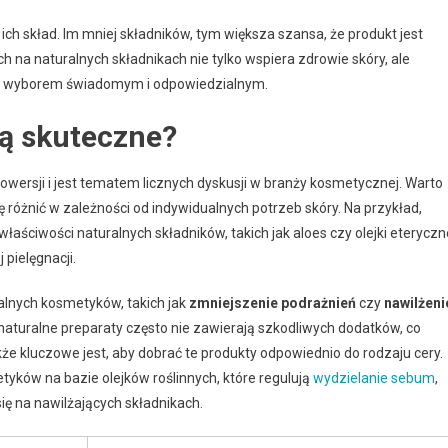
ch skład. Im mniej składników, tym większa szansa, że produkt jest
na naturalnych składnikach nie tylko wspiera zdrowie skóry, ale
i je wyborem świadomym i odpowiedzialnym.
są skuteczne?
owersji i jest tematem licznych dyskusji w branży kosmetycznej. Warto
różnić w zależności od indywidualnych potrzeb skóry. Na przykład,
aściwości naturalnych składników, takich jak aloes czy olejki eteryczn
pielęgnacji.
alnych kosmetyków, takich jak
zmniejszenie podrażnień
czy
nawilżeni
aturalne preparaty często nie zawierają szkodliwych dodatków, co
kże kluczowe jest, aby dobrać te produkty odpowiednio do rodzaju cery.
yków na bazie olejków roślinnych, które regulują
wydzielanie sebum
,
ę na nawilżających składnikach.