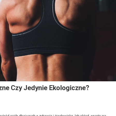
zne Czy Jedynie Ekologiczne?
śród osób dbających o zdrowie i środowisko. Ich skład, oparty na