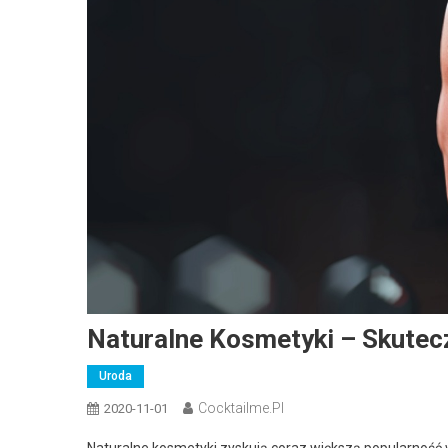
Naturalne Kosmetyki – Skutec
Uroda
Cocktailme.pl
2020-11-01
Naturalne kosmetyki zyskują coraz większą popularność w