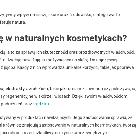
ozytywny wpływ na naszą skórę oraz środowisko, dlatego warto
feruje natura.
się w naturalnych kosmetykach?
cią, a to za sprawą ich skuteczności oraz prozdrowotnych właściwości.
tóre działają nawilżająco i odżywiająco na skórę. Do najczęściej
 jojoba. Każdy z nich wprowadza unikalne korzyści, takie jak poprawa
 są
ekstrakty z ziół
. Zioła, takie jak rumianek, lawenda czy pokrzywa, s
esy regeneracyjne w skórze i włosach. Dzięki swoim właściwościom
 podrażnień oraz
trądziku
.
zystywany w produktach nawilżających. Jego zastosowanie sprawia, że
ele
również znajdują zastosowanie w naturalnych kosmetykach, tworz
goci i chroni przed szkodliwymi czynnikami zewnętrznymi.