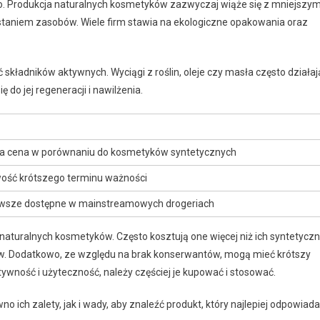
sko. Produkcja naturalnych kosmetyków zazwyczaj wiąże się z mniejszy
aniem zasobów. Wiele firm stawia na ekologiczne opakowania oraz
 składników aktywnych. Wyciągi z roślin, oleje czy masła często działaj
 do jej regeneracji i nawilżenia.
a cena w porównaniu do kosmetyków syntetycznych
ość krótszego terminu ważności
awsze dostępne w mainstreamowych drogeriach
aturalnych kosmetyków. Często kosztują one więcej niż ich syntetycz
ów. Dodatkowo, ze względu na brak konserwantów, mogą mieć krótszy
tywność i użyteczność, należy częściej je kupować i stosować.
ch zalety, jak i wady, aby znaleźć produkt, który najlepiej odpowiada