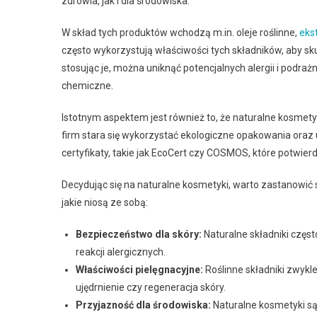
zdrowia, jak i dla środowiska.
W skład tych produktów wchodzą m.in. oleje roślinne,
eks
często wykorzystują właściwości tych składników, aby sk
stosując je, można uniknąć potencjalnych alergii i podr
chemiczne.
Istotnym aspektem jest również to, że naturalne kosmety
firm stara się wykorzystać ekologiczne opakowania oraz
certyfikaty, takie jak EcoCert czy COSMOS, które potwierd
Decydując się na naturalne kosmetyki, warto zastanowić 
jakie niosą ze sobą:
Bezpieczeństwo dla skóry:
Naturalne składniki częst
reakcji alergicznych.
Właściwości pielęgnacyjne:
Roślinne składniki zwykle
ujędrnienie czy regeneracja skóry.
Przyjazność dla środowiska:
Naturalne kosmetyki są