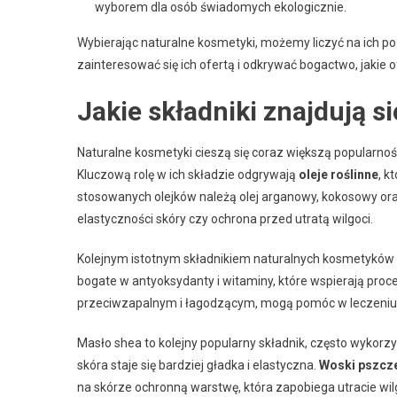
wyborem dla osób świadomych ekologicznie.
Wybierając naturalne kosmetyki, możemy liczyć na ich p
zainteresować się ich ofertą i odkrywać bogactwo, jakie o
Jakie składniki znajdują 
Naturalne kosmetyki cieszą się coraz większą popularnoś
Kluczową rolę w ich składzie odgrywają
oleje roślinne
, k
stosowanych olejków należą olej arganowy, kokosowy oraz
elastyczności skóry czy ochrona przed utratą wilgoci.
Kolejnym istotnym składnikiem naturalnych kosmetyków
bogate w antyoksydanty i witaminy, które wspierają proc
przeciwzapalnym i łagodzącym, mogą pomóc w leczeniu
Masło shea to kolejny popularny składnik, często wykor
skóra staje się bardziej gładka i elastyczna.
Woski pszcz
na skórze ochronną warstwę, która zapobiega utracie wil