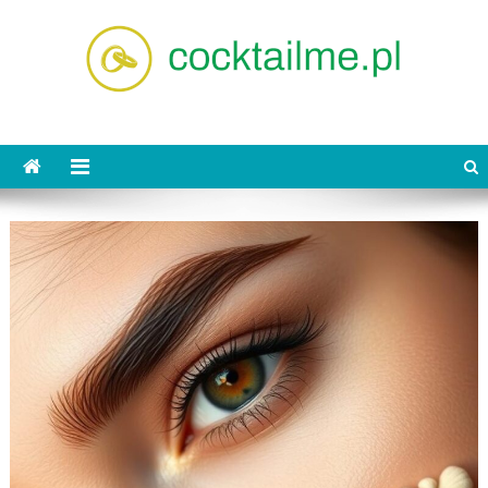
Skip
to
content
cocktailme.pl