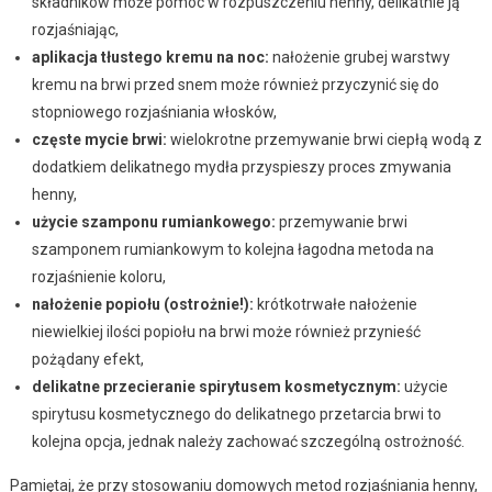
składników może pomóc w rozpuszczeniu henny, delikatnie ją
rozjaśniając,
aplikacja tłustego kremu na noc:
nałożenie grubej warstwy
kremu na brwi przed snem może również przyczynić się do
stopniowego rozjaśniania włosków,
częste mycie brwi:
wielokrotne przemywanie brwi ciepłą wodą z
dodatkiem delikatnego mydła przyspieszy proces zmywania
henny,
użycie szamponu rumiankowego:
przemywanie brwi
szamponem rumiankowym to kolejna łagodna metoda na
rozjaśnienie koloru,
nałożenie popiołu (ostrożnie!):
krótkotrwałe nałożenie
niewielkiej ilości popiołu na brwi może również przynieść
pożądany efekt,
delikatne przecieranie spirytusem kosmetycznym:
użycie
spirytusu kosmetycznego do delikatnego przetarcia brwi to
kolejna opcja, jednak należy zachować szczególną ostrożność.
Pamiętaj, że przy stosowaniu domowych metod rozjaśniania henny,