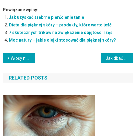
Powiązane wpisy:
Jak uzyskać srebrne pierścienie tanie
Dieta dla pięknej skóry – produkty, które warto jeść
7 skutecznych trików na zwiększenie objętości rzęs
Moc natury – jakie olejki stosować dla pięknej skóry?
Nawigacja
Włosy niskoporowate – jak je rozpoznać i właściwie pielęgnować?
Jak dbać o skórki przy paznokciach? Pielęgnacja i nawilżanie
wpisu
RELATED POSTS