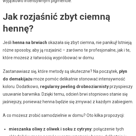
wyjątkowo intensywnym pigmencie.
Jak rozjaśnić zbyt ciemną
hennę?
Jeśli
henna na brwiach
okazała się zbyt ciemna, nie panikuj! Istnieją
różne sposoby, aby ją rozjaśnić – zarówno te profesjonalne, jak i te,
które możesz z łatwością wypróbować w domu.
Zastanawiasz się, które metody są skuteczne? Na początek,
płyn
do demakijażu
może pomóc delikatnie stonować intensywność
koloru. Dodatkowo,
regularny peeling drobnoziarnisty
przyspieszy
usuwanie barwnika. Dzięki temu, odcień brwi stopniowo stanie się
jaśniejszy, ponieważ henna będzie się zmywać z każdym zabiegiem.
A co możesz zrobić samodzielnie w domu? Oto kilka propozycji:
mieszanka oliwy z oliwek i soku z cytryny:
połączenie tych