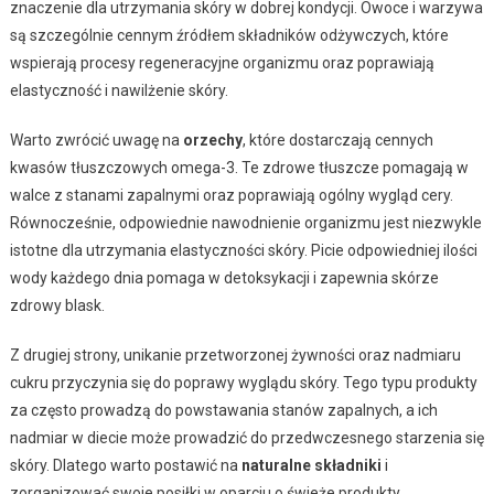
znaczenie dla utrzymania skóry w dobrej kondycji. Owoce i warzywa
są szczególnie cennym źródłem składników odżywczych, które
wspierają procesy regeneracyjne organizmu oraz poprawiają
elastyczność i nawilżenie skóry.
Warto zwrócić uwagę na
orzechy
, które dostarczają cennych
kwasów tłuszczowych omega-3. Te zdrowe tłuszcze pomagają w
walce z stanami zapalnymi oraz poprawiają ogólny wygląd cery.
Równocześnie, odpowiednie nawodnienie organizmu jest niezwykle
istotne dla utrzymania elastyczności skóry. Picie odpowiedniej ilości
wody każdego dnia pomaga w detoksykacji i zapewnia skórze
zdrowy blask.
Z drugiej strony, unikanie przetworzonej żywności oraz nadmiaru
cukru przyczynia się do poprawy wyglądu skóry. Tego typu produkty
za często prowadzą do powstawania stanów zapalnych, a ich
nadmiar w diecie może prowadzić do przedwczesnego starzenia się
skóry. Dlatego warto postawić na
naturalne składniki
i
zorganizować swoje posiłki w oparciu o świeże produkty.