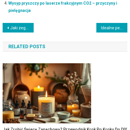
Wysyp pryszczy po laserze frakcyjnym CO2 – przyczyny i
pielęgnacja
Nawigacja
Jaki zegarek dla kobiet kupić .
Idealne perfumy, które nadadzą Twoim dłoniom wspaniały wygląd
wpisu
RELATED POSTS
Jak Zrobić Świecę Zapachową? Przewodnik Krok Po Kroku Do DIY