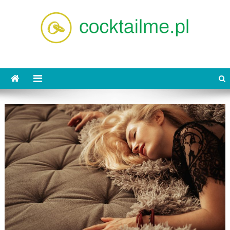
Skip
to
content
cocktailme.pl