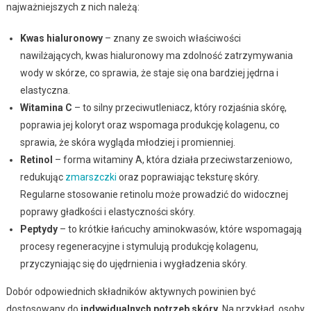
najważniejszych z nich należą:
Kwas hialuronowy
– znany ze swoich właściwości
nawilżających, kwas hialuronowy ma zdolność zatrzymywania
wody w skórze, co sprawia, że staje się ona bardziej jędrna i
elastyczna.
Witamina C
– to silny przeciwutleniacz, który rozjaśnia skórę,
poprawia jej koloryt oraz wspomaga produkcję kolagenu, co
sprawia, że skóra wygląda młodziej i promienniej.
Retinol
– forma witaminy A, która działa przeciwstarzeniowo,
redukując
zmarszczki
oraz poprawiając teksturę skóry.
Regularne stosowanie retinolu może prowadzić do widocznej
poprawy gładkości i elastyczności skóry.
Peptydy
– to krótkie łańcuchy aminokwasów, które wspomagają
procesy regeneracyjne i stymulują produkcję kolagenu,
przyczyniając się do ujędrnienia i wygładzenia skóry.
Dobór odpowiednich składników aktywnych powinien być
dostosowany do
indywidualnych potrzeb skóry
. Na przykład, osoby