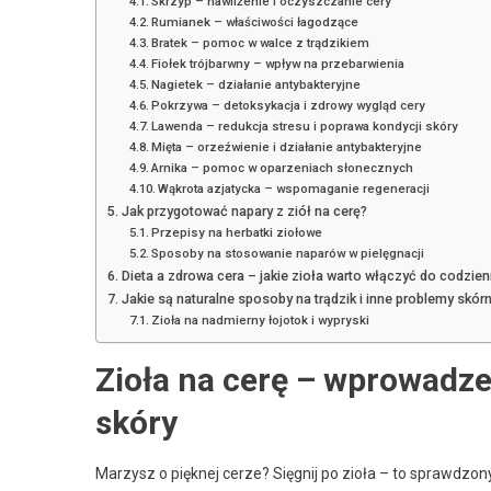
Skrzyp – nawilżenie i oczyszczanie cery
Rumianek – właściwości łagodzące
Bratek – pomoc w walce z trądzikiem
Fiołek trójbarwny – wpływ na przebarwienia
Nagietek – działanie antybakteryjne
Pokrzywa – detoksykacja i zdrowy wygląd cery
Lawenda – redukcja stresu i poprawa kondycji skóry
Mięta – orzeźwienie i działanie antybakteryjne
Arnika – pomoc w oparzeniach słonecznych
Wąkrota azjatycka – wspomaganie regeneracji
Jak przygotować napary z ziół na cerę?
Przepisy na herbatki ziołowe
Sposoby na stosowanie naparów w pielęgnacji
Dieta a zdrowa cera – jakie zioła warto włączyć do codzie
Jakie są naturalne sposoby na trądzik i inne problemy skór
Zioła na nadmierny łojotok i wypryski
Zioła na cerę – wprowadzen
skóry
Marzysz o pięknej cerze? Sięgnij po zioła – to sprawdzony