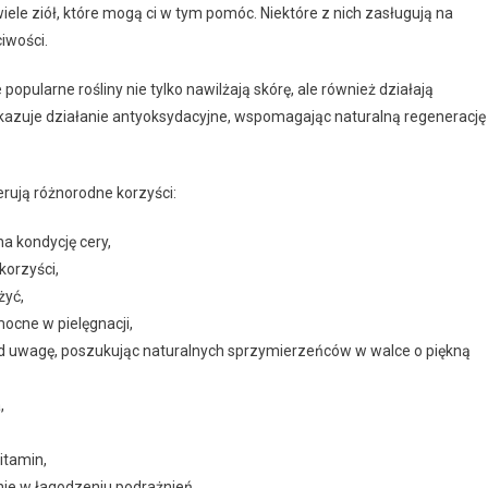
iele ziół, które mogą ci w tym pomóc. Niektóre z nich zasługują na
iwości.
popularne rośliny nie tylko nawilżają skórę, ale również działają
wykazuje działanie antyoksydacyjne, wspomagając naturalną regenerację
erują różnorodne korzyści:
a kondycję cery,
korzyści,
żyć,
ocne w pielęgnacji,
od uwagę, poszukując naturalnych sprzymierzeńców w walce o piękną
,
itamin,
nie w łagodzeniu podrażnień,