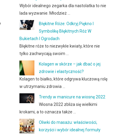
Wybór idealnego zegarka dla nastolatka to nie
lada wyzwanie. Młodzież …
w
Błękitne Róże: Odkryj Piękno I
Symbolikę Błękitnych Róż W
Bukietach I Ogrodach
Błękitne róże to niezwykłe kwiaty, które nie
tylko zachwycają swoim …
Kolagen w skórze – jak dbać o jej
zdrowie i elastyczność?
Kolagen to białko, które odgrywa kluczową rolę
w utrzymaniu zdrowia …
Trendy w manicure na wiosnę 2022
Wiosna 2022 zbliża się wielkimi
krokami, a to oznacza także …
Oliwki do masażu: właściwości,
korzyści i wybór idealnej formuły