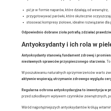
pić je w formie naparów, które działają od wewnątrz,
przygotowywać parówki, które skutecznie oczyszczają
stosować kompresy ziołowe, idealne rozwiązanie dla 
Odpowiednio dobrane zioła potrafią zdziałać prawdzi
Antyoksydanty i ich rola w piel
Antyoksydanty stanowią fundament zdrowej i promienne
niesławnych sprawców przyspieszonego starzenia.
To 
W poszukiwaniu naturalnych sprzymierzeńców warto zwr
aktywnie wspierają utrzymanie zdrowego wyglądu cery
Regularna ochrona antyoksydacyjna to inwestycja w pr
przed szkodliwym wpływem czynników zewnętrznych, poz
Wśród najpotężniejszych antyoksydantów królują witaminy