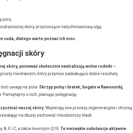
 pory,
podrażnionej skóry, przynoszące natychmiastową ulgę.
we cuda, dlatego warto poznać ich moc.
ęgnacji skóry
j skóry, ponieważ skutecznie neutralizują wolne rodniki –
prosty mechanizm, który przynosi zaskakująco dobre rezultaty.
ócić uwagę na zioła.
Skrzyp polny i bratek, bogate w flawonoidy,
.
Pamiętajmy o nich, planując pielęgnację.
zyszłość naszej skóry.
Wspierają one procesy regeneracyjne i chronią
walając na dłużej zachować młodzieńczy blask.
 A, E i C, a także koenzym Q10.
Te niezwykłe substancje aktywnie