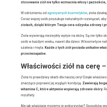
stosowanie ziół nie tylko wzmacnia włosy i paznokcie,
W odróżnieniu od
agresywnych kosmetyków
, zioła dział
Coraz więcej osób poszukuje naturalnych rozwiązań, ab
ziołach, dzięki którym Twoja cera odzyska zdrowy i p
Zioła wywierają niezwykły wpływ na skórę. Są nie tylko sk
osób w każdym wieku, nawet dla dzieci. W kosmetyce nat
szałwia i mięta.
Każde z tych ziół posiada unikalne właś
przeciwzapalne.
Właściwości ziół na cerę –
Zioła to prawdziwy skarb dla naszej cery! Dzięki właści
znacząco poprawić jej wygląd i kondycję.
Zawierają bogac
witamina C, które aktywnie wspierają zdrowie skóry.
Re
rezultaty.
Ale jak właściwie możemy je wykorzystać? Sposobów jes