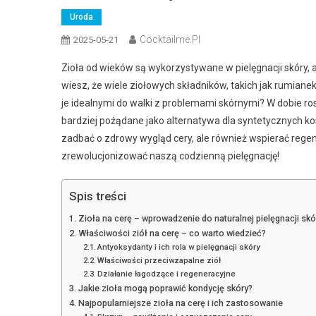
Uroda
Cocktailme.pl
2025-05-21
Zioła od wieków są wykorzystywane w pielęgnacji skóry, 
wiesz, że wiele ziołowych składników, takich jak rumianek 
je idealnymi do walki z problemami skórnymi? W dobie rosn
bardziej pożądane jako alternatywa dla syntetycznych k
zadbać o zdrowy wygląd cery, ale również wspierać rege
zrewolucjonizować naszą codzienną pielęgnację!
Spis treści
Zioła na cerę – wprowadzenie do naturalnej pielęgnacji skó
Właściwości ziół na cerę – co warto wiedzieć?
Antyoksydanty i ich rola w pielęgnacji skóry
Właściwości przeciwzapalne ziół
Działanie łagodzące i regeneracyjne
Jakie zioła mogą poprawić kondycję skóry?
Najpopularniejsze zioła na cerę i ich zastosowanie