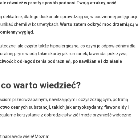
 ale również w prosty sposób podnosi Twoją atrakcyjność.
ają delikatnie, dlatego doskonale sprawdzają się w codziennej pielęgnacji.
y unikać chemii w kosmetykach.
Warto zatem odkryć moc drzemiącą 
romienny wygląd.
uteczne, ale często także hipoalergiczne, co czyni je odpowiednimi dla
uralnej prym wiodą takie skarby jak rumianek, lawenda, pokrzywa,
ciwości: od łagodzenia podrażnień, po nawilżanie i działanie
 co warto wiedzieć?
wościom przeciwzapalnym, nawilżającym i oczyszczającym, potrafią
two cennych substancji, takich jak antyoksydanty, flawonoidy i
gularne korzystanie z dobrodziejstw ziół może przynieść widoczne
t naprawdę wiele! Można: