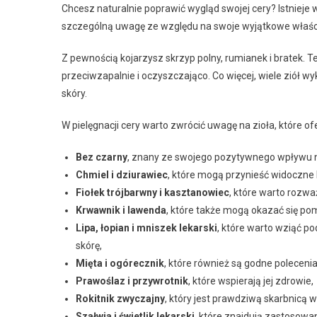
Chcesz naturalnie poprawić wygląd swojej cery? Istnieje w
szczególną uwagę ze względu na swoje wyjątkowe właśc
Z pewnością kojarzysz skrzyp polny, rumianek i bratek. Te 
przeciwzapalnie i oczyszczająco. Co więcej, wiele ziół 
skóry.
W pielęgnacji cery warto zwrócić uwagę na zioła, które of
Bez czarny
, znany ze swojego pozytywnego wpływu n
Chmiel i dziurawiec
, które mogą przynieść widoczne 
Fiołek trójbarwny i kasztanowiec
, które warto rozwa
Krwawnik i lawenda
, które także mogą okazać się pom
Lipa, łopian i mniszek lekarski
, które warto wziąć p
skórę,
Mięta i ogórecznik
, które również są godne polecenia
Prawoślaz i przywrotnik
, które wspierają jej zdrowie,
Rokitnik zwyczajny
, który jest prawdziwą skarbnicą w
Szałwia i świetlik lekarski
, które znajdują zastosowa