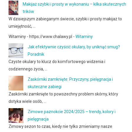
Makijaż szybki i prosty w wykonaniu – kilka skutecznych
trików
W dzisiejszym zabieganym świecie, szybki i prosty makijaż to
umiejętność, …
Witaminy - https://www.chalawy.pl -
Witaminy
Jak efektywnie czyścić okulary, by uniknąć smug?
Poradnik
Czyste okulary to klucz do komfortowego widzenia i
codziennego życia, …
Zaskórniki zamknięte: Przyczyny, pielęgnacja i
skuteczne zabiegi
Zaskórniki zamknięte to powszechny problem skórny, który
dotyka wiele osób, …
Zimowe paznokcie 2024/2025 – trendy, kolory i
pielęgnacja
Zimowy sezon to czas, kiedy nie tylko zmieniamy nasze