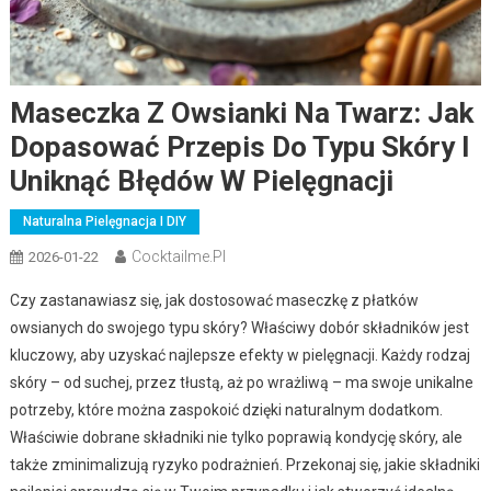
Maseczka Z Owsianki Na Twarz: Jak
Dopasować Przepis Do Typu Skóry I
Uniknąć Błędów W Pielęgnacji
Naturalna Pielęgnacja I DIY
Cocktailme.pl
2026-01-22
Czy zastanawiasz się, jak dostosować maseczkę z płatków
owsianych do swojego typu skóry? Właściwy dobór składników jest
kluczowy, aby uzyskać najlepsze efekty w pielęgnacji. Każdy rodzaj
skóry – od suchej, przez tłustą, aż po wrażliwą – ma swoje unikalne
potrzeby, które można zaspokoić dzięki naturalnym dodatkom.
Właściwie dobrane składniki nie tylko poprawią kondycję skóry, ale
także zminimalizują ryzyko podrażnień. Przekonaj się, jakie składniki