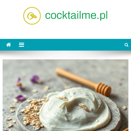
Skip
to
content
cocktailme.pl