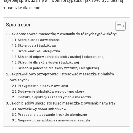
najlepiej sprawdzą się w Twoim przypadku i jak stworzyć idealną
maseczkę dla siebie.
Spis treści
Jak dostosować maseczkę z owsianki do różnych typów skóry?
Skóra sucha i odwodniona
Skóra tłusta i trądzikowa
Skóra wrażliwa i alergiczna
Składniki odpowiednie dla skóry suchej i odwodnionej
Składniki dla skóry tłustej i trądzikowej
Składniki polecane dla skóry wrażliwej i alergicznej
Jak prawidłowo przygotować i stosować maseczkę z płatków
owsianych?
Przygotowanie bazy z owsianki
Dodawanie składników według typu skóry
Instrukcje aplikacji i czas trzymania maseczki
Jakich błędów unikać stosując maseczkę z owsianki na twarz?
Niewłaściwy dobór składników
Przesadne stosowanie i reakcje alergiczne
Nieprawidłowa aplikacja i usuwanie maseczki