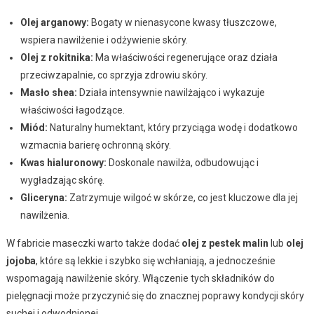
Olej arganowy:
Bogaty w nienasycone kwasy tłuszczowe,
wspiera nawilżenie i odżywienie skóry.
Olej z rokitnika:
Ma właściwości regenerujące oraz działa
przeciwzapalnie, co sprzyja zdrowiu skóry.
Masło shea:
Działa intensywnie nawilżająco i wykazuje
właściwości łagodzące.
Miód:
Naturalny humektant, który przyciąga wodę i dodatkowo
wzmacnia barierę ochronną skóry.
Kwas hialuronowy:
Doskonale nawilża, odbudowując i
wygładzając skórę.
Gliceryna:
Zatrzymuje wilgoć w skórze, co jest kluczowe dla jej
nawilżenia.
W fabricie maseczki warto także dodać
olej z pestek malin
lub
olej
jojoba
, które są lekkie i szybko się wchłaniają, a jednocześnie
wspomagają nawilżenie skóry. Włączenie tych składników do
pielęgnacji może przyczynić się do znacznej poprawy kondycji skóry
suchej i odwodnionej.