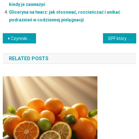
kiedy je zauważyć
Gliceryna na twarz: jak stosować, rozcieńczać i unikać
podrażnień w codziennej pielęgnacji
Nawigacja
Czynniki nasilające rumień: jak rozpoznać wyzwalacze i łagodzić zaczerwienienia skóry na co dzień
SPF który nie szczypie w oczy: jak wybrać i stosować delikatną ochronę przeciwsłoneczną dla wrażliwej skóry
wpisu
RELATED POSTS