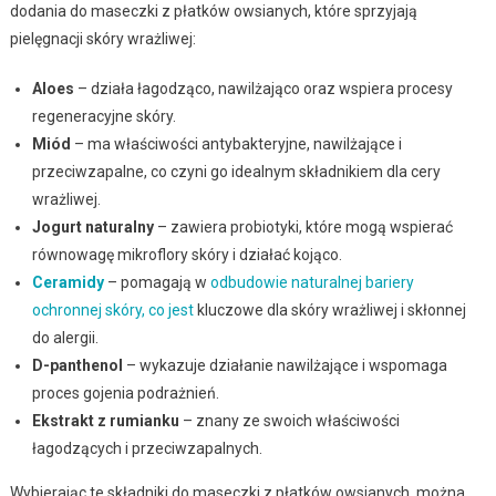
dodania do maseczki z płatków owsianych, które sprzyjają
pielęgnacji skóry wrażliwej:
Aloes
– działa łagodząco, nawilżająco oraz wspiera procesy
regeneracyjne skóry.
Miód
– ma właściwości antybakteryjne, nawilżające i
przeciwzapalne, co czyni go idealnym składnikiem dla cery
wrażliwej.
Jogurt naturalny
– zawiera probiotyki, które mogą wspierać
równowagę mikroflory skóry i działać kojąco.
Ceramidy
– pomagają w
odbudowie naturalnej bariery
ochronnej skóry, co jest
kluczowe dla skóry wrażliwej i skłonnej
do alergii.
D-panthenol
– wykazuje działanie nawilżające i wspomaga
proces gojenia podrażnień.
Ekstrakt z rumianku
– znany ze swoich właściwości
łagodzących i przeciwzapalnych.
Wybierając te składniki do maseczki z płatków owsianych, można