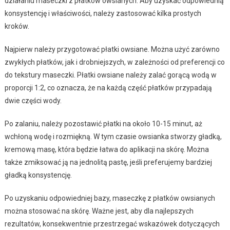
działaniu maseczki z płatków owsianych. Aby uzyskać odpowiednią
konsystencję i właściwości, należy zastosować kilka prostych
kroków.
Najpierw należy przygotować płatki owsiane. Można użyć zarówno
zwykłych płatków, jak i drobniejszych, w zależności od preferencji co
do tekstury maseczki. Płatki owsiane należy zalać gorącą wodą w
proporcji 1:2, co oznacza, że na każdą część płatków przypadają
dwie części wody.
Po zalaniu, należy pozostawić płatki na około 10-15 minut, aż
wchłoną wodę i rozmiękną. W tym czasie owsianka stworzy gładką,
kremową masę, która będzie łatwa do aplikacji na skórę. Można
także zmiksować ją na jednolitą pastę, jeśli preferujemy bardziej
gładką konsystencję.
Po uzyskaniu odpowiedniej bazy, maseczkę z płatków owsianych
można stosować na skórę. Ważne jest, aby dla najlepszych
rezultatów, konsekwentnie przestrzegać wskazówek dotyczących