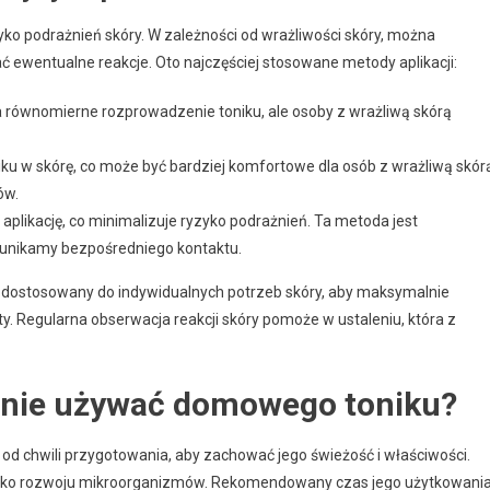
o podrażnień skóry. W zależności od wrażliwości skóry, można
 ewentualne reakcje. Oto najczęściej stosowane metody aplikacji:
 równomierne rozprowadzenie toniku, ale osoby z wrażliwą skórą
ku w skórę, co może być bardziej komfortowe dla osób z wrażliwą skór
ów.
plikację, co minimalizuje ryzyko podrażnień. Ta metoda jest
ż unikamy bezpośredniego kontaktu.
ć dostosowany do indywidualnych potrzeb skóry, aby maksymalnie
y. Regularna obserwacja reakcji skóry pomoże w ustaleniu, która z
znie używać domowego toniku?
od chwili przygotowania, aby zachować jego świeżość i właściwości.
zyko rozwoju mikroorganizmów. Rekomendowany czas jego użytkowani