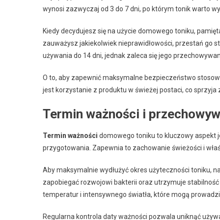
wynosi zazwyczaj od 3 do 7 dni, po którym tonik warto w
Kiedy decydujesz się na użycie domowego toniku, pamięta
zauważysz jakiekolwiek nieprawidłowości, przestań go 
używania do 14 dni, jednak zaleca się jego przechowywa
O to, aby zapewnić maksymalne bezpieczeństwo stosowan
jest korzystanie z produktu w świeżej postaci, co sprzyja 
Termin ważności i przechowyw
Termin ważności
domowego toniku to kluczowy aspekt j
przygotowania. Zapewnia to zachowanie świeżości i wła
Aby maksymalnie wydłużyć okres użyteczności toniku, 
zapobiegać rozwojowi bakterii oraz utrzymuje stabilność
temperatur i intensywnego światła, które mogą prowadzić
Regularna kontrola daty ważności pozwala uniknąć uży