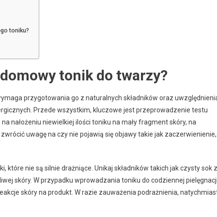
go toniku?
 domowy tonik do twarzy?
ymaga przygotowania go z naturalnych składników oraz uwzględnieni
alergicznych. Przede wszystkim, kluczowe jest przeprowadzenie testu
a nałożeniu niewielkiej ilości toniku na mały fragment skóry, na
 zwrócić uwagę na czy nie pojawią się objawy takie jak zaczerwienienie,
które nie są silnie drażniące. Unikaj składników takich jak czysty sok 
liwej skóry. W przypadku wprowadzania toniku do codziennej pielęgnacji
c reakcje skóry na produkt. W razie zauważenia podrażnienia, natychmias