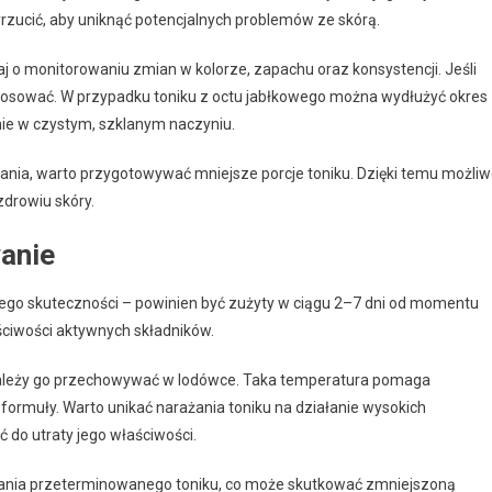
yrzucić, aby uniknąć potencjalnych problemów ze skórą.
j o monitorowaniu zmian w kolorze, zapachu oraz konsystencji. Jeśli
stosować. W przypadku toniku z octu jabłkowego można wydłużyć okres
nie w czystym, szklanym naczyniu.
ia, warto przygotowywać mniejsze porcje toniku. Dzięki temu możli
zdrowiu skóry.
anie
ego skuteczności – powinien być zużyty w ciągu 2–7 dni od momentu
ściwości aktywnych składników.
należy go przechowywać w lodówce. Taka temperatura pomaga
 formuły. Warto unikać narażania toniku na działanie wysokich
 do utraty jego właściwości.
wania przeterminowanego toniku, co może skutkować zmniejszoną