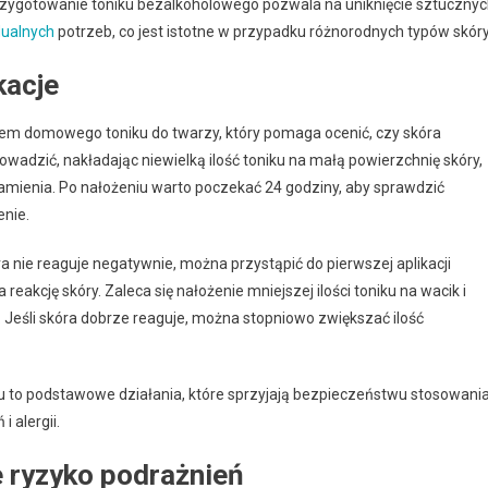
ygotowanie toniku bezalkoholowego pozwala na uniknięcie sztuczny
dualnych
potrzeb, co jest istotne w przypadku różnorodnych typów skóry
kacje
em domowego toniku do twarzy, który pomaga ocenić, czy skóra
owadzić, nakładając niewielką ilość toniku na małą powierzchnię skóry,
amienia. Po nałożeniu warto poczekać 24 godziny, aby sprawdzić
enie.
ra nie reaguje negatywnie, można przystąpić do pierwszej aplikacji
eakcję skóry. Zaleca się nałożenie mniejszej ilości toniku na wacik i
st. Jeśli skóra dobrze reaguje, można stopniowo zwiększać ilość
iku to podstawowe działania, które sprzyjają bezpieczeństwu stosowani
 alergii.
e ryzyko podrażnień