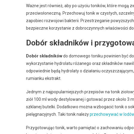
Ważne jest również, aby po użyciu toników, które mogą z
przeciwsłoneczną. Przechowuj tonik w czystych, szczelny
zapobiec rozwojowi bakterii. Przestrzeganie powyższyc
bezpieczne korzystanie z dobroczynnych właściwości d
Dobór składników i przygotowa
Dobór składników
do domowego toniku powinien być dost
wykorzystanie hydrolatu różanego oraz składników nawilża
odpowiednie będą hydrolaty o działaniu oczyszczającym, n
rumianku ekstrakt.
Jednym z najpopularniejszych przepisów na tonik ziołowy j
ziół 100 ml wody destylowanej i gotować przez około 3 m
szklanej butelki. Dodatkowo można wzbogacić tonik o sok z
pielęgnacyjnych. Taki tonik należy
przechowywać w lodó
Przygotowując tonik, warto pamiętać o zachowaniu odpow