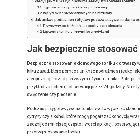
Kiedy i jak zauważyć pierwsze efekty stosowania toniku?
Typowe zmiany na skórze po tonizacji
Wpływ składników aktywnych na rezultaty
Jak unikać podrażnień i błędów podczas używania domowe
Przyczyny podrażnień i sposoby zapobiegania
Łączenie toniku z innymi kosmetykami
Jak bezpiecznie stosować
Bezpieczne stosowanie domowego toniku do twarzy
w
kilku zasad, które pomogą uniknąć podrażnień i reakcji 
alergicznego przed pierwszym użyciem toniku. Polega on n
przykład za uchem, i obserwacji przez 24 godziny. Należy
swędzenie czy pieczenie.
Podczas przygotowywania toniku warto wybierać składniki, 
cytryny czy alkohol, które mogą pogarszać kondycję wraż
zacznij od mniejszej częstotliwości aplikacji, obserwują
przerwij stosowanie toniku.