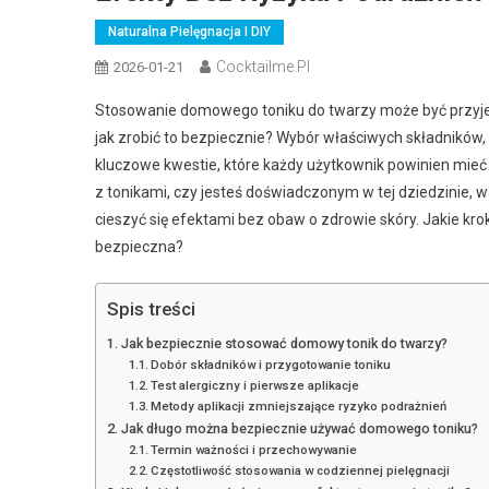
Naturalna Pielęgnacja I DIY
Cocktailme.pl
2026-01-21
Stosowanie domowego toniku do twarzy może być przyjem
jak zrobić to bezpiecznie? Wybór właściwych składników,
kluczowe kwestie, które każdy użytkownik powinien mieć
z tonikami, czy jesteś doświadczonym w tej dziedzinie, 
cieszyć się efektami bez obaw o zdrowie skóry. Jakie krok
bezpieczna?
Spis treści
Jak bezpiecznie stosować domowy tonik do twarzy?
Dobór składników i przygotowanie toniku
Test alergiczny i pierwsze aplikacje
Metody aplikacji zmniejszające ryzyko podrażnień
Jak długo można bezpiecznie używać domowego toniku?
Termin ważności i przechowywanie
Częstotliwość stosowania w codziennej pielęgnacji