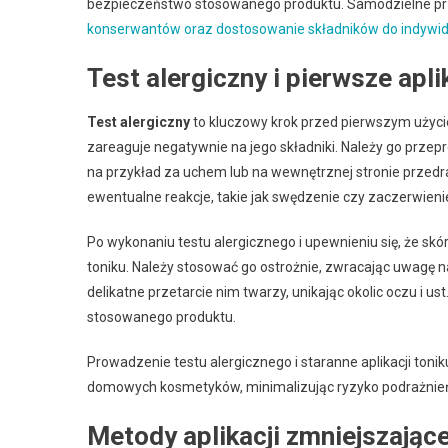
bezpieczeństwo stosowanego produktu. Samodzielne prz
konserwantów oraz dostosowanie składników do indywi
Test alergiczny i pierwsze apli
Test alergiczny
to kluczowy krok przed pierwszym użyci
zareaguje negatywnie na jego składniki. Należy go przepr
na przykład za uchem lub na wewnętrznej stronie przedr
ewentualne reakcje, takie jak swędzenie czy zaczerwieni
Po wykonaniu testu alergicznego i upewnieniu się, że skó
toniku. Należy stosować go ostrożnie, zwracając uwagę na r
delikatne przetarcie nim twarzy, unikając okolic oczu i u
stosowanego produktu.
Prowadzenie testu alergicznego i staranne aplikacji ton
domowych kosmetyków, minimalizując ryzyko podrażnień i
Metody aplikacji zmniejszając