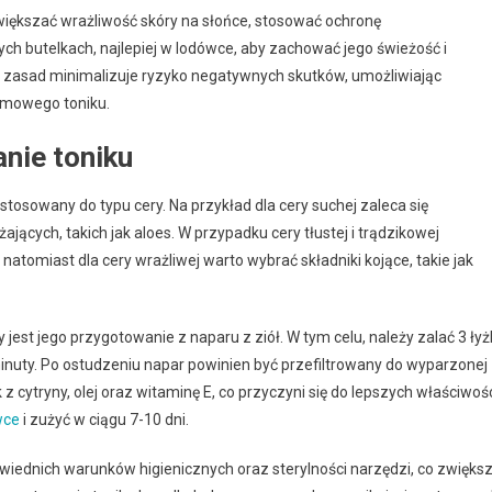
większać wrażliwość skóry na słońce, stosować ochronę
ch butelkach, najlepiej w lodówce, aby zachować jego świeżość i
h zasad minimalizuje ryzyko negatywnych skutków, umożliwiając
omowego toniku.
nie toniku
osowany do typu cery. Na przykład dla cery suchej zaleca się
jących, takich jak aloes. W przypadku cery tłustej i trądzikowej
atomiast dla cery wrażliwej warto wybrać składniki kojące, takie jak
est jego przygotowanie z naparu z ziół. W tym celu, należy zalać 3 łyż
inuty. Po ostudzeniu napar powinien być przefiltrowany do wyparzonej
 cytryny, olej oraz witaminę E, co przyczyni się do lepszych właściwoś
wce
i zużyć w ciągu 7-10 dni.
iednich warunków higienicznych oraz sterylności narzędzi, co zwięks