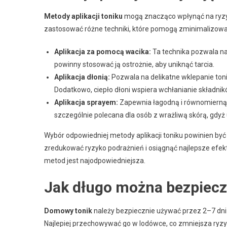
Metody aplikacji toniku
mogą znacząco wpłynąć na ryzyk
zastosować różne techniki, które pomogą zminimalizować
Aplikacja za pomocą wacika:
Ta technika pozwala na
powinny stosować ją ostrożnie, aby uniknąć tarcia.
Aplikacja dłonią:
Pozwala na delikatne wklepanie toni
Dodatkowo, ciepło dłoni wspiera wchłanianie składnik
Aplikacja sprayem:
Zapewnia łagodną i równomierną a
szczególnie polecana dla osób z wrażliwą skórą, gdy
Wybór odpowiedniej metody aplikacji toniku powinien by
zredukować ryzyko podrażnień i osiągnąć najlepsze efekt
metod jest najodpowiedniejsza.
Jak długo można bezpiec
Domowy tonik
należy bezpiecznie używać przez 2–7 dni 
Najlepiej przechowywać go w lodówce, co zmniejsza ry