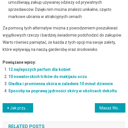
umożliwiają zakup używanej odzieży od prywatnych
sprzedawców. Dzięki nim można znaleźć unikalne, często
markowe ubrania w atrakcyjnych cenach.
Za pomocą tych alternatyw można z powodzeniem poszukiwać
wyjątkowych rzeczy i bardziej świadomie podchodzić do zakupów.
Warto również pamiętać, że każda z tych opcji ma swoje zalety,
które wpływają na naszą garderobę oraz środowisko.
Powiązane wpisy:
12 najlepszych perfum dla kobiet
10 nowatorskich trików do makijażu oczu
Gładka i promienna skóra w zaledwie 10 minut dziennie
Sposoby na poprawę jędrności skóry w okolicach dekoltu
Nawigacja
Jak przywrócić pełnię koloru farbowanym włosom?
Masaż Wodny: Skorzystaj Z Relaksującego Masażu Wodnego Dla Lepszego Samopoczucia
wpisu
RELATED POSTS