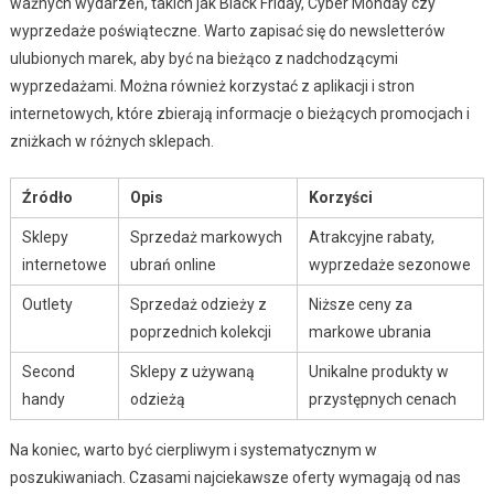
ważnych wydarzeń, takich jak Black Friday, Cyber Monday czy
wyprzedaże poświąteczne. Warto zapisać się do newsletterów
ulubionych marek, aby być na bieżąco z nadchodzącymi
wyprzedażami. Można również korzystać z aplikacji i stron
internetowych, które zbierają informacje o bieżących promocjach i
zniżkach w różnych sklepach.
Źródło
Opis
Korzyści
Sklepy
Sprzedaż markowych
Atrakcyjne rabaty,
internetowe
ubrań online
wyprzedaże sezonowe
Outlety
Sprzedaż odzieży z
Niższe ceny za
poprzednich kolekcji
markowe ubrania
Second
Sklepy z używaną
Unikalne produkty w
handy
odzieżą
przystępnych cenach
Na koniec, warto być cierpliwym i systematycznym w
poszukiwaniach. Czasami najciekawsze oferty wymagają od nas