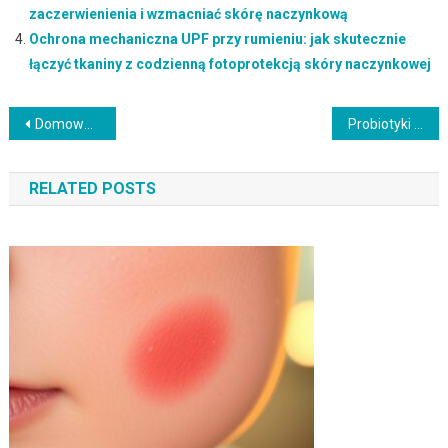
zaczerwienienia i wzmacniać skórę naczynkową
Ochrona mechaniczna UPF przy rumieniu: jak skutecznie
łączyć tkaniny z codzienną fotoprotekcją skóry naczynkowej
Nawigacja
Domowe serum i pielęgnacja skóry tłustej: jak unikać typowych błędów i skutecznie regulować sebum
Probiotyki w serum: jak wybrać i stosować, by wspierać mikrobiom skóry bez błędów
wpisu
RELATED POSTS