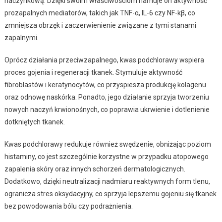
naczynkową. Dzięki swoim właściwościom hamuje on aktywność
prozapalnych mediatorów, takich jak TNF-α, IL-6 czy NF-kβ, co
zmniejsza obrzęk i zaczerwienienie związane z tymi stanami
zapalnymi.
Oprócz działania przeciwzapalnego, kwas podchlorawy wspiera
proces gojenia i regeneracji tkanek. Stymuluje aktywność
fibroblastów i keratynocytów, co przyspiesza produkcję kolagenu
oraz odnowę naskórka. Ponadto, jego działanie sprzyja tworzeniu
nowych naczyń krwionośnych, co poprawia ukrwienie i dotlenienie
dotkniętych tkanek.
Kwas podchlorawy redukuje również swędzenie, obniżając poziom
histaminy, co jest szczególnie korzystne w przypadku atopowego
zapalenia skóry oraz innych schorzeń dermatologicznych.
Dodatkowo, dzięki neutralizacji nadmiaru reaktywnych form tlenu,
ogranicza stres oksydacyjny, co sprzyja lepszemu gojeniu się tkanek
bez powodowania bólu czy podrażnienia.