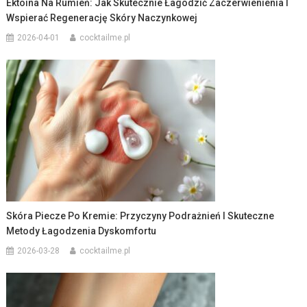
Ektoina Na Rumień: Jak Skutecznie Łagodzić Zaczerwienienia I
Wspierać Regenerację Skóry Naczynkowej
2026-04-01
cocktailme.pl
Skóra Piecze Po Kremie: Przyczyny Podrażnień I Skuteczne
Metody Łagodzenia Dyskomfortu
2026-03-28
cocktailme.pl