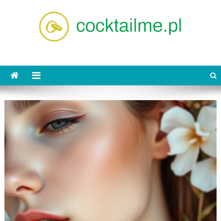
Skip
to
content
cocktailme.pl