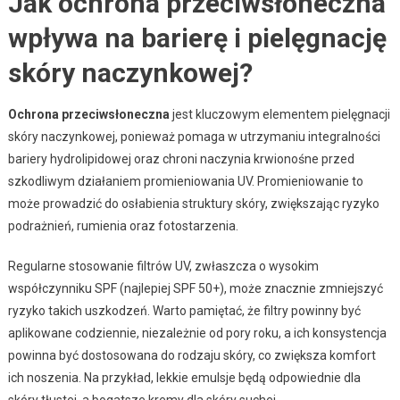
Jak ochrona przeciwsłoneczna
wpływa na barierę i pielęgnację
skóry naczynkowej?
Ochrona przeciwsłoneczna
jest kluczowym elementem pielęgnacji
skóry naczynkowej, ponieważ pomaga w utrzymaniu integralności
bariery hydrolipidowej oraz chroni naczynia krwionośne przed
szkodliwym działaniem promieniowania UV. Promieniowanie to
może prowadzić do osłabienia struktury skóry, zwiększając ryzyko
podrażnień, rumienia oraz fotostarzenia.
Regularne stosowanie filtrów UV, zwłaszcza o wysokim
współczynniku SPF (najlepiej SPF 50+), może znacznie zmniejszyć
ryzyko takich uszkodzeń. Warto pamiętać, że filtry powinny być
aplikowane codziennie, niezależnie od pory roku, a ich konsystencja
powinna być dostosowana do rodzaju skóry, co zwiększa komfort
ich noszenia. Na przykład, lekkie emulsje będą odpowiednie dla
skóry tłustej, a bogatsze kremy dla skóry suchej.