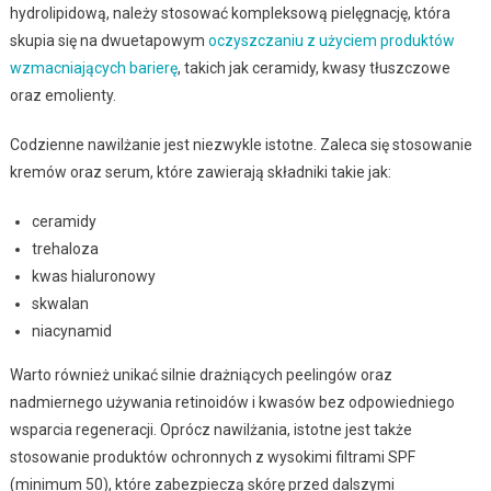
hydrolipidową, należy stosować kompleksową pielęgnację, która
skupia się na dwuetapowym
oczyszczaniu z użyciem produktów
wzmacniających barierę
, takich jak ceramidy, kwasy tłuszczowe
oraz emolienty.
Codzienne nawilżanie jest niezwykle istotne. Zaleca się stosowanie
kremów oraz serum, które zawierają składniki takie jak:
ceramidy
trehaloza
kwas hialuronowy
skwalan
niacynamid
Warto również unikać silnie drażniących peelingów oraz
nadmiernego używania retinoidów i kwasów bez odpowiedniego
wsparcia regeneracji. Oprócz nawilżania, istotne jest także
stosowanie produktów ochronnych z wysokimi filtrami SPF
(minimum 50), które zabezpieczą skórę przed dalszymi