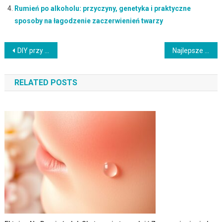
Rumień po alkoholu: przyczyny, genetyka i praktyczne
sposoby na łagodzenie zaczerwienień twarzy
Nawigacja
DIY przy trądziku: jak bezpiecznie stosować domowe sposoby i wkomponować je w codzienną pielęgnację
Najlepsze sztuczne rzęsy dla początkujących – przewodnik i porady
wpisu
RELATED POSTS