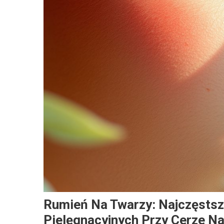
Rumień Na Twarzy: Najczęstsz
Pielęgnacyjnych Przy Cerze N