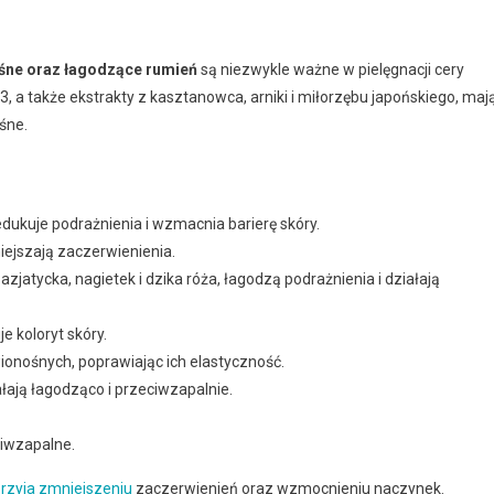
ośne oraz łagodzące rumień
są niezwykle ważne w pielęgnacji cery
3, a także ekstrakty z kasztanowca, arniki i miłorzębu japońskiego, maj
śne.
redukuje podrażnienia i wzmacnia barierę skóry.
niejszają zaczerwienienia.
 azjatycka, nagietek i dzika róża, łagodzą podrażnienia i działają
e koloryt skóry.
ionośnych, poprawiając ich elastyczność.
łają łagodząco i przeciwzapalnie.
eciwzapalne.
rzyja zmniejszeniu
zaczerwienień oraz wzmocnieniu naczynek.