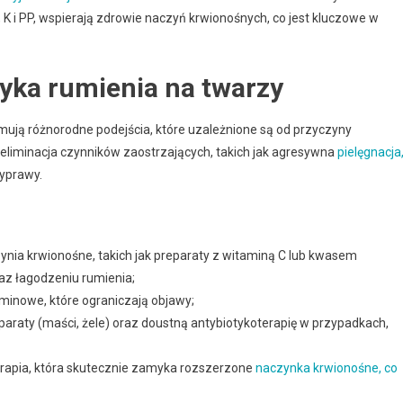
K i PP, wspierają zdrowie naczyń krwionośnych, co jest kluczowe w
tyka rumienia na twarzy
ują różnorodne podejścia, które uzależnione są od przyczyny
 eliminacja czynników zaostrzających, takich jak agresywna
pielęgnacja
zyprawy.
a krwionośne, takich jak preparaty z witaminą C lub kwasem
az łagodzeniu rumienia;
minowe, które ograniczają objawy;
araty (maści, żele) oraz doustną antybiotykoterapię w przypadkach,
rapia, która skutecznie zamyka rozszerzone
naczynka krwionośne, co