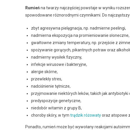
Rumień
na twarzy najczęściej powstaje w wyniku rozsze
spowodowane różnorodnymi czynnikami. Do najczęstszyc
zbyt agresywna pielęgnacja, np. nadmierne peelingi,
nadmierna ekspozycja na promieniowanie słoneczne,
gwałtowne zmiany temperatury, np. przejście z zimne
spożywanie gorących, pikantnych potraw oraz alkohol
nadmierny wysiłek fizyczny,
infekcje wirusowe i bakteryjne,
alergie skórne,
przewlekły stres,
nadciśnienie tętnicze,
przyjmowanie niektórych leków, takich jak antybiotyki
predyspozycje genetyczne,
niedobór witamin z grupy B,
choroby skóry, w tym
trądzik różowaty
oraz atopowe z
Ponadto, rumień może być wywołany reakcjami autoimm