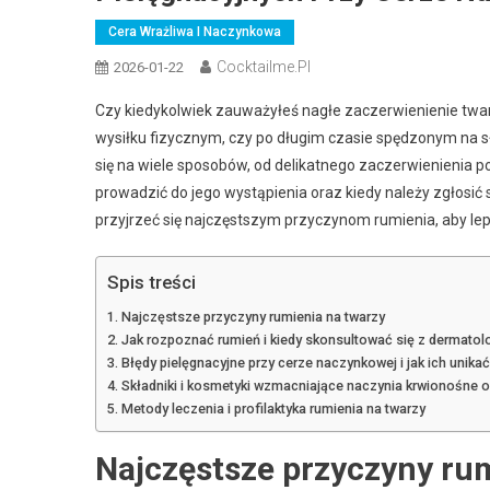
Cera Wrażliwa I Naczynkowa
Cocktailme.pl
2026-01-22
Czy kiedykolwiek zauważyłeś nagłe zaczerwienienie twar
wysiłku fizycznym, czy po długim czasie spędzonym na 
się na wiele sposobów, od delikatnego zaczerwienienia p
prowadzić do jego wystąpienia oraz kiedy należy zgłosić
przyjrzeć się najczęstszym przyczynom rumienia, aby lepie
Spis treści
Najczęstsze przyczyny rumienia na twarzy
Jak rozpoznać rumień i kiedy skonsultować się z dermato
Błędy pielęgnacyjne przy cerze naczynkowej i jak ich unikać
Składniki i kosmetyki wzmacniające naczynia krwionośne 
Metody leczenia i profilaktyka rumienia na twarzy
Najczęstsze przyczyny ru