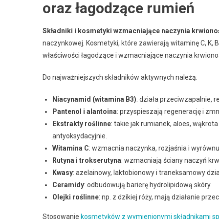
oraz łagodzące rumień
Składniki i kosmetyki wzmacniające naczynia krwion
naczynkowej. Kosmetyki, które zawierają witaminę C, K, B
właściwości łagodzące i wzmacniające naczynia krwiono
Do najważniejszych składników aktywnych należą:
Niacynamid (witamina B3)
: działa przeciwzapalnie, 
Pantenol i alantoina
: przyspieszają regenerację i zm
Ekstrakty roślinne
: takie jak rumianek, aloes, wąkrota
antyoksydacyjnie.
Witamina C
: wzmacnia naczynka, rozjaśnia i wyrównuj
Rutyna i trokserutyna
: wzmacniają ściany naczyń krw
Kwasy
: azelainowy, laktobionowy i traneksamowy dzia
Ceramidy
: odbudowują barierę hydrolipidową skóry.
Olejki roślinne
: np. z dzikiej róży, mają działanie prz
Stosowanie
kosmetyków z wymienionymi składnikami sp