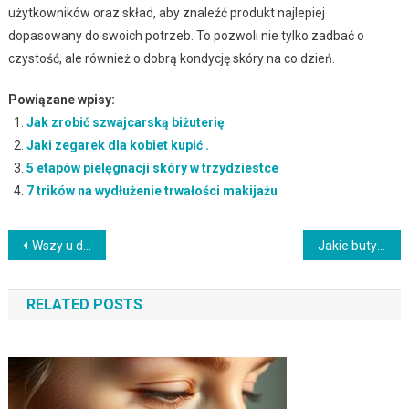
użytkowników oraz skład, aby znaleźć produkt najlepiej
dopasowany do swoich potrzeb. To pozwoli nie tylko zadbać o
czystość, ale również o dobrą kondycję skóry na co dzień.
Powiązane wpisy:
Jak zrobić szwajcarską biżuterię
Jaki zegarek dla kobiet kupić .
5 etapów pielęgnacji skóry w trzydziestce
7 trików na wydłużenie trwałości makijażu
Nawigacja
Wszy u dzieci – jak rozpoznać, leczyć i zapobiegać?
Jakie buty pasują do granatowych spodni damskich? Przewodnik stylowy
wpisu
RELATED POSTS