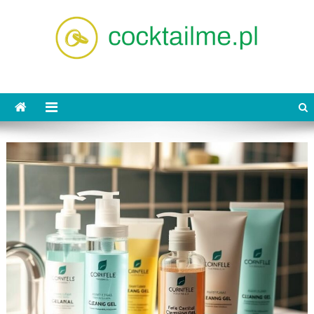
Skip
to
content
cocktailme.pl