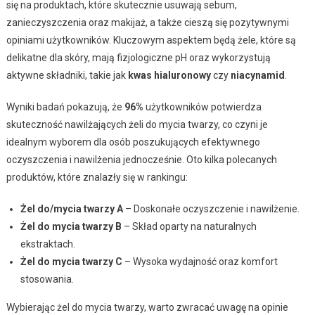
się na produktach, które skutecznie usuwają sebum,
zanieczyszczenia oraz makijaż, a także cieszą się pozytywnymi
opiniami użytkowników. Kluczowym aspektem będą żele, które są
delikatne dla skóry, mają fizjologiczne pH oraz wykorzystują
aktywne składniki, takie jak
kwas hialuronowy
czy
niacynamid
.
Wyniki badań pokazują, że
96%
użytkowników potwierdza
skuteczność nawilżających żeli do mycia twarzy, co czyni je
idealnym wyborem dla osób poszukujących efektywnego
oczyszczenia i nawilżenia jednocześnie. Oto kilka polecanych
produktów, które znalazły się w rankingu:
Żel do/mycia twarzy A
– Doskonałe oczyszczenie i nawilżenie.
Żel do mycia twarzy B
– Skład oparty na naturalnych
ekstraktach.
Żel do mycia twarzy C
– Wysoka wydajność oraz komfort
stosowania.
Wybierając żel do mycia twarzy, warto zwracać uwagę na opinie