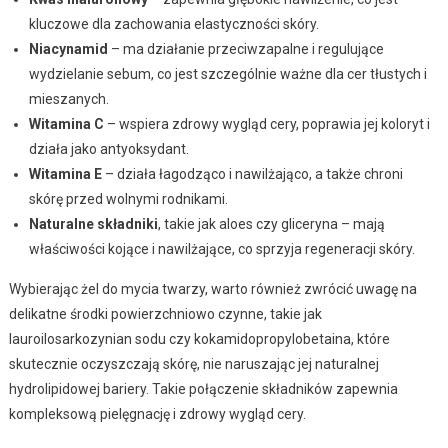
kluczowe dla zachowania elastyczności skóry.
Niacynamid
– ma działanie przeciwzapalne i regulujące
wydzielanie sebum, co jest szczególnie ważne dla cer tłustych i
mieszanych.
Witamina C
– wspiera zdrowy wygląd cery, poprawia jej koloryt i
działa jako antyoksydant.
Witamina E
– działa łagodząco i nawilżająco, a także chroni
skórę przed wolnymi rodnikami.
Naturalne składniki
, takie jak aloes czy gliceryna – mają
właściwości kojące i nawilżające, co sprzyja regeneracji skóry.
Wybierając żel do mycia twarzy, warto również zwrócić uwagę na
delikatne środki powierzchniowo czynne, takie jak
lauroilosarkozynian sodu czy kokamidopropylobetaina, które
skutecznie oczyszczają skórę, nie naruszając jej naturalnej
hydrolipidowej bariery. Takie połączenie składników zapewnia
kompleksową pielęgnację i zdrowy wygląd cery.