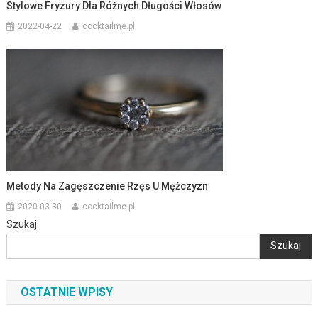
Stylowe Fryzury Dla Różnych Długości Włosów
2022-04-22
cocktailme.pl
Metody Na Zagęszczenie Rzęs U Mężczyzn
2020-03-30
cocktailme.pl
Szukaj
Szukaj
OSTATNIE WPISY