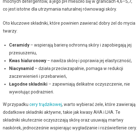
mocnych detergentów, a jego pH mieściło się w granicach 4,6–5,7,
co jest istotne dla utrzymania naturalnej równowagi skóry.
Oto kluczowe składniki, które powinien zawierać dobry żel do mycia
twarzy:
Ceramidy
– wspierają barierę ochronną skóry i zapobiegają jej
przesuszeniu,
Kwas hialuronowy
– nawilża skórę i poprawia jej elastyczność,
Niacynamid
– działa przeciwzapalnie, pomaga w redukcji
zaczerwienień i przebarwień,
Łagodne składniki
– zapewniają delikatne oczyszczenie, nie
wywołując podrażnień.
W przypadku
cery trądzikowej
, warto wybierać żele, które zawierają
dodatkowe składniki aktywne, takie jak kwasy AHA i LHA. Te
składniki skutecznie oczyszczają skórę oraz usuwają martwy
naskórek, jednocześnie wspierając wygładzanie i rozświetlenie cery.