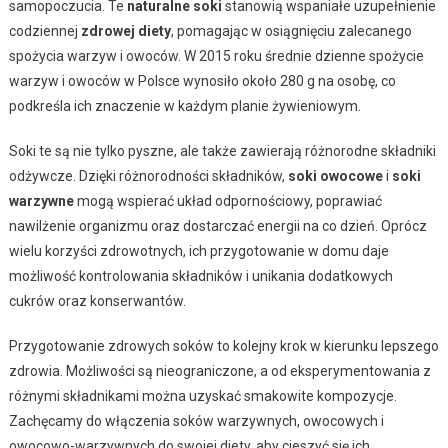
samopoczucia. Te
naturalne soki
stanowią wspaniałe uzupełnienie
codziennej
zdrowej diety
, pomagając w osiągnięciu zalecanego
spożycia warzyw i owoców. W 2015 roku średnie dzienne spożycie
warzyw i owoców w Polsce wynosiło około 280 g na osobę, co
podkreśla ich znaczenie w każdym planie żywieniowym.
Soki te są nie tylko pyszne, ale także zawierają różnorodne składniki
odżywcze. Dzięki różnorodności składników,
soki owocowe
i
soki
warzywne
mogą wspierać układ odpornościowy, poprawiać
nawilżenie organizmu oraz dostarczać energii na co dzień. Oprócz
wielu korzyści zdrowotnych, ich przygotowanie w domu daje
możliwość kontrolowania składników i unikania dodatkowych
cukrów oraz konserwantów.
Przygotowanie zdrowych soków to kolejny krok w kierunku lepszego
zdrowia. Możliwości są nieograniczone, a od eksperymentowania z
różnymi składnikami można uzyskać smakowite kompozycje.
Zachęcamy do włączenia soków warzywnych, owocowych i
owocowo-warzywnych do swojej diety, aby cieszyć się ich