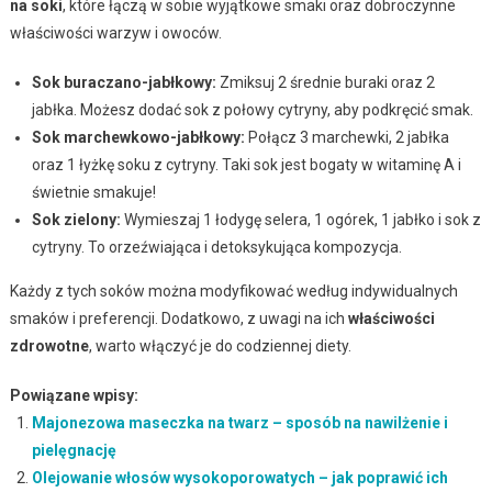
na soki
, które łączą w sobie wyjątkowe smaki oraz dobroczynne
właściwości warzyw i owoców.
Sok buraczano-jabłkowy:
Zmiksuj 2 średnie buraki oraz 2
jabłka. Możesz dodać sok z połowy cytryny, aby podkręcić smak.
Sok marchewkowo-jabłkowy:
Połącz 3 marchewki, 2 jabłka
oraz 1 łyżkę soku z cytryny. Taki sok jest bogaty w witaminę A i
świetnie smakuje!
Sok zielony:
Wymieszaj 1 łodygę selera, 1 ogórek, 1 jabłko i sok z
cytryny. To orzeźwiająca i detoksykująca kompozycja.
Każdy z tych soków można modyfikować według indywidualnych
smaków i preferencji. Dodatkowo, z uwagi na ich
właściwości
zdrowotne
, warto włączyć je do codziennej diety.
Powiązane wpisy:
Majonezowa maseczka na twarz – sposób na nawilżenie i
pielęgnację
Olejowanie włosów wysokoporowatych – jak poprawić ich