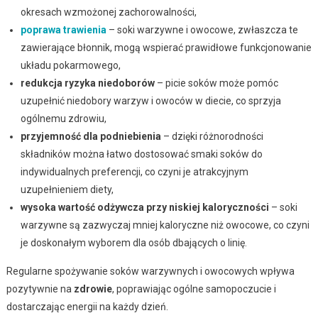
okresach wzmożonej zachorowalności,
poprawa trawienia
– soki warzywne i owocowe, zwłaszcza te
zawierające błonnik, mogą wspierać prawidłowe funkcjonowanie
układu pokarmowego,
redukcja ryzyka niedoborów
– picie soków może pomóc
uzupełnić niedobory warzyw i owoców w diecie, co sprzyja
ogólnemu zdrowiu,
przyjemność dla podniebienia
– dzięki różnorodności
składników można łatwo dostosować smaki soków do
indywidualnych preferencji, co czyni je atrakcyjnym
uzupełnieniem diety,
wysoka wartość odżywcza przy niskiej kaloryczności
– soki
warzywne są zazwyczaj mniej kaloryczne niż owocowe, co czyni
je doskonałym wyborem dla osób dbających o linię.
Regularne spożywanie soków warzywnych i owocowych wpływa
pozytywnie na
zdrowie
, poprawiając ogólne samopoczucie i
dostarczając energii na każdy dzień.