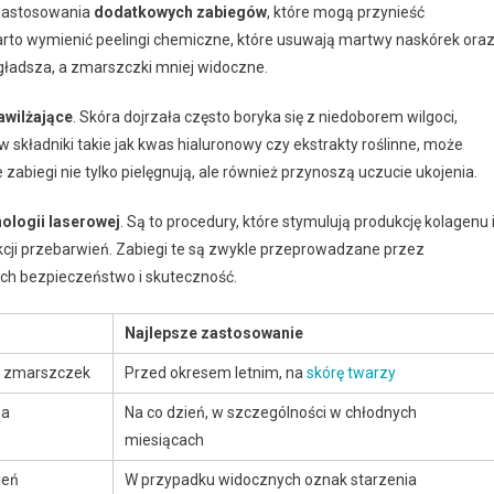
 zastosowania
dodatkowych zabiegów
, które mogą przynieść
rto wymienić peelingi chemiczne, które usuwają martwy naskórek ora
 gładsza, a zmarszczki mniej widoczne.
awilżające
. Skóra dojrzała często boryka się z niedoborem wilgoci,
kładniki takie jak kwas hialuronowy czy ekstrakty roślinne, może
 zabiegi nie tylko pielęgnują, ale również przynoszą uczucie ukojenia.
ologii laserowej
. Są to procedury, które stymulują produkcję kolagenu 
dukcji przebarwień. Zabiegi te są zwykle przeprowadzane przez
ich bezpieczeństwo i skuteczność.
Najlepsze zastosowanie
ja zmarszczek
Przed okresem letnim, na
skórę twarzy
wa
Na co dzień, w szczególności w chłodnych
miesiącach
ień
W przypadku widocznych oznak starzenia