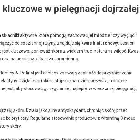
 kluczowe w pielęgnacji dojrzałej
a składniki aktywne, które pomogą zachować jej młodzieńczy wygląd i
łączyć do codziennej rutyny, znajduje się
kwas hialuronowy
. Jest on
 jest kluczowe, ponieważ skóra z wiekiem traci naturalną wilgoć. Kwas
 ona na pełniejszą i bardziej promienną.
witaminy A. Retinol jest ceniony za swoją zdolność do przyspieszania
astyny. Dzięki temu skóra staje się bardziej sprężysta, a drobne
ne jest, aby stosować go regularnie, najlepiej w wieczornej pielęgnacji,
jrzałą skórę. Działa jako silny antyoksydant, chroniąc skórę przed
ąc koloryt cery. Regularne stosowanie produktów z witaminą C może
tury skóry.
ótkimi łańcuchami aminokwasów. Peptydy stymulują procesy