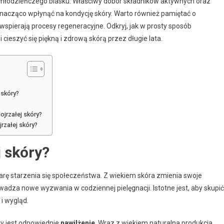
 młodzieńczego blasku. Właściwy dobór składników aktywnych oraz
nacząco wpłynąć na kondycję skóry. Warto również pamiętać o
pierają procesy regeneracyjne. Odkryj, jak w prosty sposób
 cieszyć się piękną i zdrową skórą przez długie lata.
 skóry?
ojrzałej skóry?
rzałej skóry?
j skóry?
iarę starzenia się społeczeństwa. Z wiekiem skóra zmienia swoje
wadza nowe wyzwania w codziennej pielęgnacji. Istotne jest, aby skupić
 i wygląd.
ry jest odpowiednie
nawilżenie
. Wraz z wiekiem naturalna produkcja