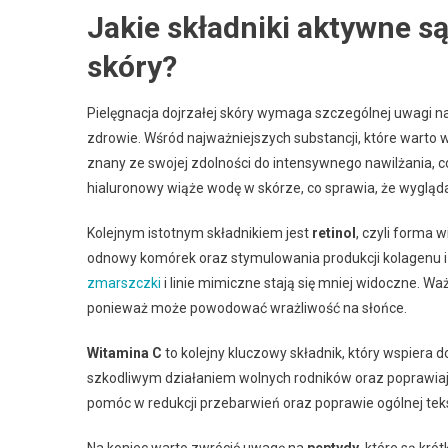
Jakie składniki aktywne są
skóry?
Pielęgnacja dojrzałej skóry wymaga szczególnej uwagi n
zdrowie. Wśród najważniejszych substancji, które warto w
znany ze swojej zdolności do intensywnego nawilżania, co
hialuronowy wiąże wodę w skórze, co sprawia, że wygląda
Kolejnym istotnym składnikiem jest
retinol
, czyli forma 
odnowy komórek oraz stymulowania produkcji kolagenu i el
zmarszczki
i linie mimiczne stają się mniej widoczne. Waż
ponieważ może powodować wrażliwość na słońce.
Witamina C
to kolejny kluczowy składnik, który wspiera do
szkodliwym działaniem wolnych rodników oraz poprawiaj
pomóc w redukcji przebarwień oraz poprawie ogólnej teks
Na koniec warto zwrócić uwagę na
peptydy
, które są kr