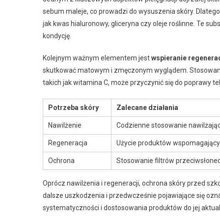
sebum maleje, co prowadzi do wysuszenia skóry. Dlateg
jak kwas hialuronowy, gliceryna czy oleje roślinne. Te s
kondycję.
Kolejnym ważnym elementem jest
wspieranie regenerac
skutkować matowym i zmęczonym wyglądem. Stosowanie 
takich jak witamina C, może przyczynić się do poprawy tek
Potrzeba skóry
Zalecane działania
Nawilżenie
Codzienne stosowanie nawilżaj
Regeneracja
Użycie produktów wspomagając
Ochrona
Stosowanie filtrów przeciwsłone
Oprócz nawilżenia i regeneracji, ochrona skóry przed sz
dalsze uszkodzenia i przedwcześnie pojawiające się ozna
systematyczności i dostosowania produktów do jej aktua