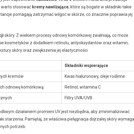
o warto stosować
kremy nawilżające
, które są bogate w składniki takie
ubstancje pomagają zatrzymać wilgoć w skórze, co znacznie poprawia jej
ji
skóry. Z wiekiem procesy odnowy komórkowej zwalniają, co może
kosmetyków z dodatkiem retinolu, antyoksydantów oraz witamin,
stury skóry oraz zwiększenia jej elastyczności.
Składniki wspierające
ących kremów
Kwas hialuronowy, oleje roślinne
ych odnowę komórkową
Retinol, witamina C
cznych
Filtry UVA/UVB
kodliwym działaniem promieni UV jest niezbędna, aby zminimalizować
ki starzenia. Pamiętaj, że właściwa pielęgnacja dojrzałej skóry wymag
lnych potrzeb.