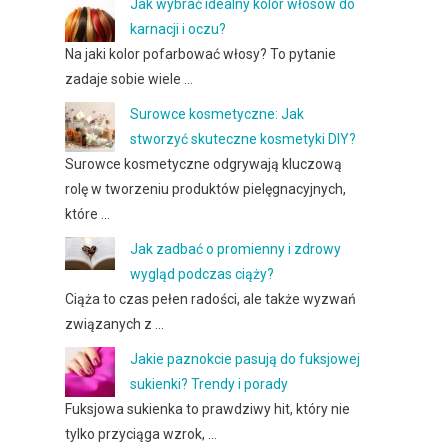
Jak wybrać idealny kolor włosów do
karnacji i oczu?
Na jaki kolor pofarbować włosy? To pytanie
zadaje sobie wiele …
Surowce kosmetyczne: Jak
stworzyć skuteczne kosmetyki DIY?
Surowce kosmetyczne odgrywają kluczową
rolę w tworzeniu produktów pielęgnacyjnych,
które …
Jak zadbać o promienny i zdrowy
wygląd podczas ciąży?
Ciąża to czas pełen radości, ale także wyzwań
związanych z …
Jakie paznokcie pasują do fuksjowej
sukienki? Trendy i porady
Fuksjowa sukienka to prawdziwy hit, który nie
tylko przyciąga wzrok, …