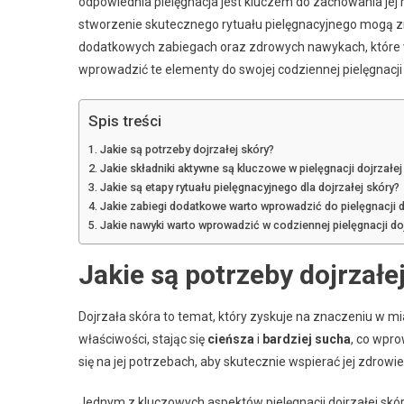
odpowiednia pielęgnacja jest kluczem do zachowania jej
stworzenie skutecznego rytuału pielęgnacyjnego mogą z
dodatkowych zabiegach oraz zdrowych nawykach, które ws
wprowadzić te elementy do swojej codziennej pielęgnacji i
Spis treści
Jakie są potrzeby dojrzałej skóry?
Jakie składniki aktywne są kluczowe w pielęgnacji dojrzałej
Jakie są etapy rytuału pielęgnacyjnego dla dojrzałej skóry?
Jakie zabiegi dodatkowe warto wprowadzić do pielęgnacji d
Jakie nawyki warto wprowadzić w codziennej pielęgnacji doj
Jakie są potrzeby dojrzałe
Dojrzała skóra to temat, który zyskuje na znaczeniu w m
właściwości, stając się
cieńsza
i
bardziej sucha
, co wpro
się na jej potrzebach, aby skutecznie wspierać jej zdrowie
Jednym z kluczowych aspektów pielęgnacji dojrzałej skó