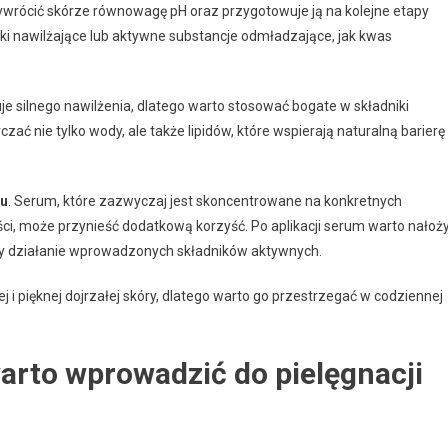
ywrócić skórze równowagę pH oraz przygotowuje ją na kolejne etapy
dniki nawilżające lub aktywne substancje odmładzające, jak kwas
uje silnego nawilżenia, dlatego warto stosować bogate w składniki
ć nie tylko wody, ale także lipidów, które wspierają naturalną barierę
u
. Serum, które zazwyczaj jest skoncentrowane na konkretnych
ści, może przynieść dodatkową korzyść. Po aplikacji serum warto nałoż
uży działanie wprowadzonych składników aktywnych.
 i pięknej dojrzałej skóry, dlatego warto go przestrzegać w codziennej
arto wprowadzić do pielęgnacji