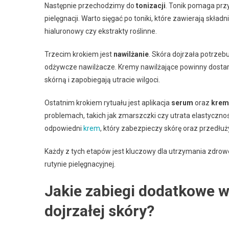
Następnie przechodzimy do
tonizacji
. Tonik pomaga prz
pielęgnacji. Warto sięgać po toniki, które zawierają skła
hialuronowy czy ekstrakty roślinne.
Trzecim krokiem jest
nawilżanie
. Skóra dojrzała potrzeb
odżywcze nawilżacze. Kremy nawilżające powinny dostarcza
skórną i zapobiegają utracie wilgoci.
Ostatnim krokiem rytuału jest aplikacja
serum
oraz
krem
problemach, takich jak zmarszczki czy utrata elastyczno
odpowiedni
krem
, który zabezpieczy skórę oraz przedł
Każdy z tych etapów jest kluczowy dla utrzymania zdrowej
rutynie pielęgnacyjnej.
Jakie zabiegi dodatkowe w
dojrzałej skóry?