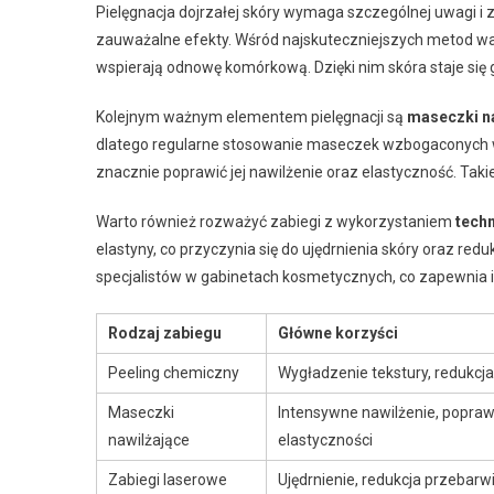
Pielęgnacja dojrzałej skóry wymaga szczególnej uwagi i
zauważalne efekty. Wśród najskuteczniejszych metod wa
wspierają odnowę komórkową. Dzięki nim skóra staje się
Kolejnym ważnym elementem pielęgnacji są
maseczki n
dlatego regularne stosowanie maseczek wzbogaconych w s
znacznie poprawić jej nawilżenie oraz elastyczność. Takie
Warto również rozważyć zabiegi z wykorzystaniem
techn
elastyny, co przyczynia się do ujędrnienia skóry oraz re
specjalistów w gabinetach kosmetycznych, co zapewnia 
Rodzaj zabiegu
Główne korzyści
Peeling chemiczny
Wygładzenie tekstury, redukc
Maseczki
Intensywne nawilżenie, popra
nawilżające
elastyczności
Zabiegi laserowe
Ujędrnienie, redukcja przebarw