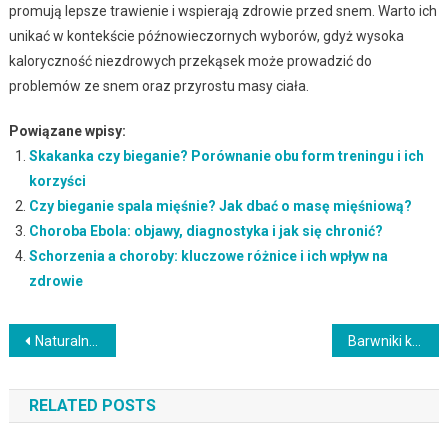
promują lepsze trawienie i wspierają zdrowie przed snem. Warto ich
unikać w kontekście późnowieczornych wyborów, gdyż wysoka
kaloryczność niezdrowych przekąsek może prowadzić do
problemów ze snem oraz przyrostu masy ciała.
Powiązane wpisy:
Skakanka czy bieganie? Porównanie obu form treningu i ich
korzyści
Czy bieganie spala mięśnie? Jak dbać o masę mięśniową?
Choroba Ebola: objawy, diagnostyka i jak się chronić?
Schorzenia a choroby: kluczowe różnice i ich wpływ na
zdrowie
Nawigacja
Naturalny krem z filtrem – wszystko, co powinieneś wiedzieć
Barwniki kosmetyczne – rodzaje, zastosowanie i tworzenie DIY
wpisu
RELATED POSTS