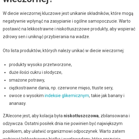
W diecie wieczornej kluczowe jest unikanie składników, które mogą
negatywnie wpłynąć na zasypianie i ogólne samopoczucie. Warto
postawić na lekkostrawne i niskotłuszczowe produkty, aby wspierać
zdrowy sen i uniknąć przybierania na wadze.
Oto lista produktów, których należy unikać w diecie wieczornej:
produkty wysoko przetworzone,
duże ilości cukru i słodycze,
smażone potrawy,
ciężkostrawne dania, np. czerwone mięso, tłuste sery,
owoce o wysokim
indeksie glikemicznym
, takie jak banany i
ananasy.
ZAlecone jest, aby kolacja była
niskotłuszczowa
, zbilansowana i
odżywcza. Ostatni posiłek dnia nie powinien być największym
posiłkiem, aby ułatwić organizmowi odpoczynek. Warto zatem
wybierać lekkostrawne białka i węglowodany, które sprzyjają