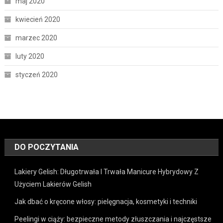
maj 2020
kwiecień 2020
marzec 2020
luty 2020
styczeń 2020
DO POCZYTANIA
Lakiery Gelish: Długotrwała I Trwała Manicure Hybrydowy Z
Użyciem Lakierów Gelish
Jak dbać o kręcone włosy: pielęgnacja, kosmetyki i techniki
Peelingi w ciąży: bezpieczne metody złuszczania i najczęstsze