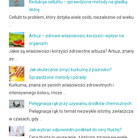
Redukcja cellulitu – sprawdzone metody na gładką
skórę
Cellulit to problem, który dotyka wiele osób, niezależnie od wieku
…
Arbuz – zdrowe właściwości, korzyści i wpływ na
organizm
Jakie są właściwości i korzyści zdrowotne arbuza? Arbuz, znany
ze …
Jak skutecznie zmyć kurkumę z paznokci?
Sprawdzone metody i porady
Kurkuma, znana ze swoich właściwości zdrowotnych i
intensywnego koloru, może …
Pielęgnacja rąk przy używaniu środków chemicznych
Pielęgnacja rąk to temat niezwykle istotny, zwłaszcza
w czasach, gdy …
Jak wybrać odpowiedni podkład do cery tłustej?
Cera tłusta to wyzwanie, z którym zmaga się wiele