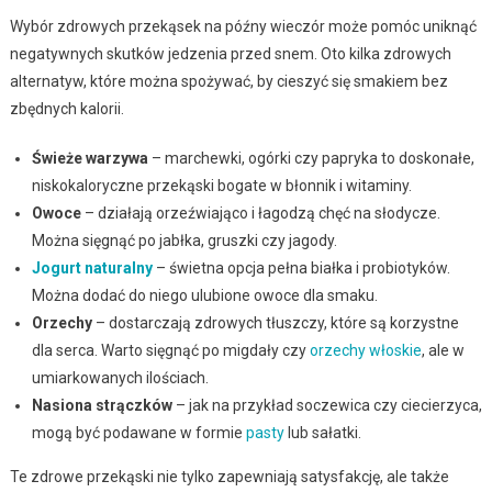
Wybór zdrowych przekąsek na późny wieczór może pomóc uniknąć
negatywnych skutków jedzenia przed snem. Oto kilka zdrowych
alternatyw, które można spożywać, by cieszyć się smakiem bez
zbędnych kalorii.
Świeże warzywa
– marchewki, ogórki czy papryka to doskonałe,
niskokaloryczne przekąski bogate w błonnik i witaminy.
Owoce
– działają orzeźwiająco i łagodzą chęć na słodycze.
Można sięgnąć po jabłka, gruszki czy jagody.
Jogurt naturalny
– świetna opcja pełna białka i probiotyków.
Można dodać do niego ulubione owoce dla smaku.
Orzechy
– dostarczają zdrowych tłuszczy, które są korzystne
dla serca. Warto sięgnąć po migdały czy
orzechy włoskie
, ale w
umiarkowanych ilościach.
Nasiona strączków
– jak na przykład soczewica czy ciecierzyca,
mogą być podawane w formie
pasty
lub sałatki.
Te zdrowe przekąski nie tylko zapewniają satysfakcję, ale także