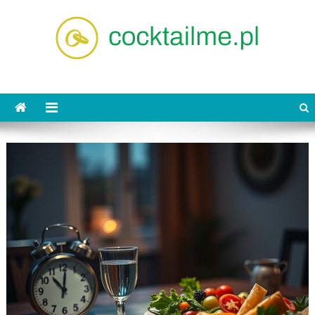
Skip
to
content
cocktailme.pl