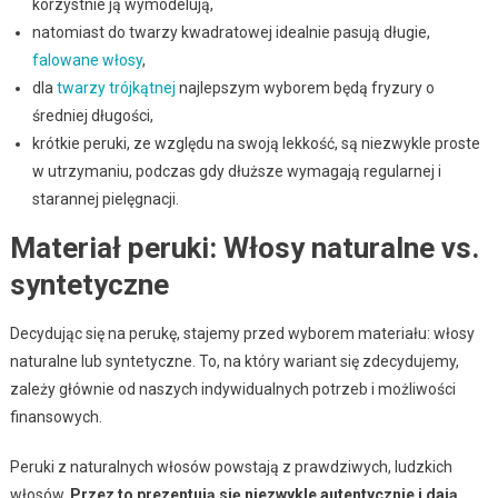
korzystnie ją wymodelują,
natomiast do twarzy kwadratowej idealnie pasują długie,
falowane włosy
,
dla
twarzy trójkątnej
najlepszym wyborem będą fryzury o
średniej długości,
krótkie peruki, ze względu na swoją lekkość, są niezwykle proste
w utrzymaniu, podczas gdy dłuższe wymagają regularnej i
starannej pielęgnacji.
Materiał peruki: Włosy naturalne vs.
syntetyczne
Decydując się na perukę, stajemy przed wyborem materiału: włosy
naturalne lub syntetyczne. To, na który wariant się zdecydujemy,
zależy głównie od naszych indywidualnych potrzeb i możliwości
finansowych.
Peruki z naturalnych włosów powstają z prawdziwych, ludzkich
włosów.
Przez to prezentują się niezwykle autentycznie i dają