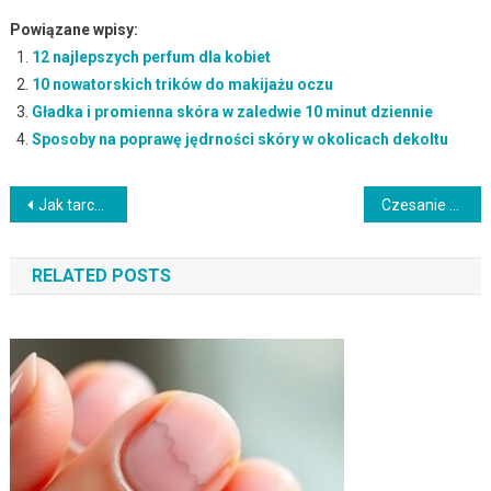
Powiązane wpisy:
12 najlepszych perfum dla kobiet
10 nowatorskich trików do makijażu oczu
Gładka i promienna skóra w zaledwie 10 minut dziennie
Sposoby na poprawę jędrności skóry w okolicach dekoltu
Nawigacja
Jak tarczyca wpływa na kondycję włosów i ich wypadanie?
Czesanie włosów na mokro – korzyści, techniki i pielęgnacja
wpisu
RELATED POSTS