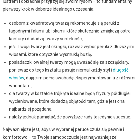
lustrem i dokładnie przyjrzyj się swoim rysom – to fundamentalny
pierwszy krok w doborze idealnego uczesania.
osobom z kwadratową twarzą rekomenduje się peruki z
łagodnymi falami lub lokami, które skutecznie zmiękczą ostre
kontury i dodadzą twarzy subtelności,
jeśli Twoja twarz jest okrągła, rozważ wybór peruki z dłuższymi
włosami, które optycznie wysmuklą buzię,
posiadaczki owalnej twarzy mogą uważać się za szczęściary,
ponieważ do tego kształtu pasuje niemal każdy styl i
długość
włosów
, dając im pełną swobodę eksperymentowania z różnymi
wariantami,
dla twarzy w kształcie trójkąta idealne będą fryzury półdługie i
wycieniowane, które dodadzą objętości tam, gdzie jest ona
najbardziej pożądana,
należy jednak pamiętać, że powyższe rady to jedynie sugestie.
Najważniejsze jest, abyś w wybranej peruce czuła się pewnie i
komfortowo – to Twoje samopoczucie jest najważniejsze!