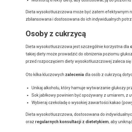
Monitoruj efekty diety, aby dostosować ją do poziomu
Dieta wysokotłuszczowa może być zatem efektywnym narz
zbilansowana i dostosowana do ich indywidualnych potrz
Osoby z cukrzycą
Dieta wysokotłuszczowa jest szczególnie korzystna dla
takiej diety może prowadzić do obniżenia poziomu glukoz
przed rozpoczęciem diety wysokotłuszczowej zaleca się 
Oto kilka kluczowych
zalecenia
dla osób z cukrzycą doty
Unikaj alkoholu, który hamuje wytwarzanie glukozy p
Sok jabłkowy powinien być spożywany z umiarem, z uw
Wybieraj czekoladę o wysokiej zawartości kakao (pow
Dieta wysokotłuszczowa, dostosowana do indywidualnych 
oraz
regularnych konsultacji z dietetykiem
, aby unikn