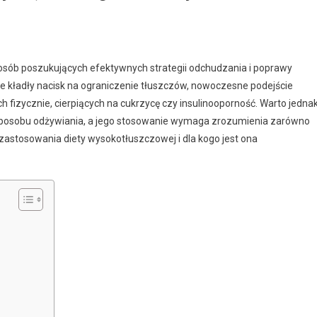
osób poszukujących efektywnych strategii odchudzania i poprawy
re kładły nacisk na ograniczenie tłuszczów, nowoczesne podejście
 fizycznie, cierpiących na cukrzycę czy insulinooporność. Warto jedna
 sposobu odżywiania, a jego stosowanie wymaga zrozumienia zarówno
e zastosowania diety wysokotłuszczowej i dla kogo jest ona