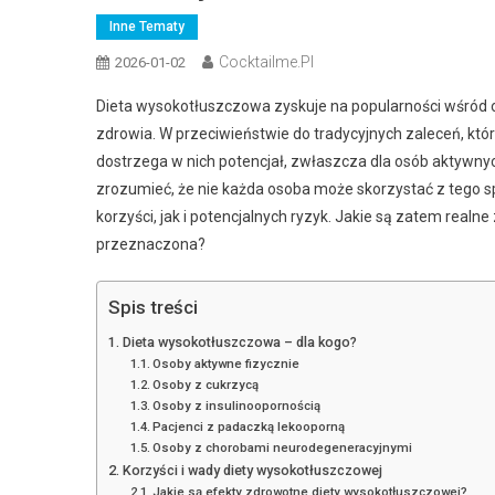
Inne Tematy
Cocktailme.pl
2026-01-02
Dieta wysokotłuszczowa zyskuje na popularności wśród 
zdrowia. W przeciwieństwie do tradycyjnych zaleceń, któ
dostrzega w nich potencjał, zwłaszcza dla osób aktywnych
zrozumieć, że nie każda osoba może skorzystać z tego
korzyści, jak i potencjalnych ryzyk. Jakie są zatem realn
przeznaczona?
Spis treści
Dieta wysokotłuszczowa – dla kogo?
Osoby aktywne fizycznie
Osoby z cukrzycą
Osoby z insulinoopornością
Pacjenci z padaczką lekooporną
Osoby z chorobami neurodegeneracyjnymi
Korzyści i wady diety wysokotłuszczowej
Jakie są efekty zdrowotne diety wysokotłuszczowej?