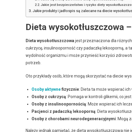
Jakie jest bezpieczeństwo i ryzyko diety wysokotłuszcz
Jakie produkty i jadłospis są zalecane na diecie wysokotł
Dieta wysokotłuszczowa –
Dieta wysokotłuszczowa
jest przeznaczona dla różnych g
cukrzycę, insulinooporność czy padaczkę lekooporną, a 
wydolność organizmu i może przynieść korzyści zdrowot
potrzeb.
Oto przykłady osób, które mogą skorzystać na diecie wy
Osoby aktywne
fizycznie
: Dieta ta może wspierać ich
Osoby z cukrzycą
: Pomaga w kontroli glikemii, co je
Osoby z insulinoopornością
: Może wspierać ich lecze
Pacjenci z padaczką lekooporną
: Dieta wysokotłus
Osoby z chorobami neurodegeneracyjnymi
: Mogą z
Należy jednak pamiętać, że dieta wysokotłuszczowa nie 