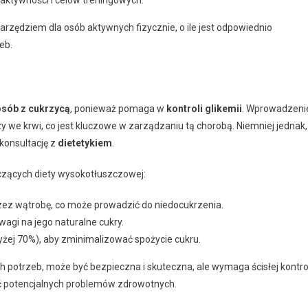
 aktywności i celów treningowych.
ędziem dla osób aktywnych fizycznie, o ile jest odpowiednio
eb.
osób z cukrzycą
, ponieważ pomaga w
kontroli glikemii
. Wprowadzeni
y we krwi, co jest kluczowe w zarządzaniu tą chorobą. Niemniej jednak,
konsultację z
dietetykiem
.
czących diety wysokotłuszczowej:
rzez wątrobę, co może prowadzić do niedocukrzenia.
agi na jego naturalne cukry.
yżej 70%), aby zminimalizować spożycie cukru.
potrzeb, może być bezpieczna i skuteczna, ale wymaga ścisłej kontro
ąć potencjalnych problemów zdrowotnych.