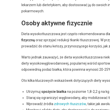
lekarzem lub dietetykiem, aby dostosować ją do swoich 
pokarmowych.
Osoby aktywne fizycznie
Dieta wysokotłuszczowa jest często rekomendowana dl
fizyczną
oraz sprzyjać redukcji tkanki tłuszczowej. W p
prowadzić do stanu ketozy, przynoszącego korzyści, jak z
Warto jednak zauważyć, że dieta wysokotłuszczowa niek
diety wysokowęglowodanowej, popularnej wśród sportow
odpowiednią podaż białka, która powinna wynosić 20-25% 
Oto kilka kluczowych wskazówek dotyczących diety wyso
Utrzymuj
spożycie białka
na poziomie 1,8-2,2 g na kg
Staraj się ograniczyć węglowodany, aby mobilizować tł
Wprowadź źródła
zdrowych tłuszczów
, takie jak awok