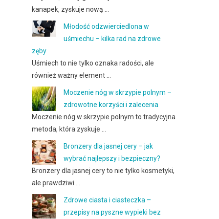
kanapek, zyskuje nową …
Młodość odzwierciedlona w
uśmiechu – kilka rad na zdrowe
zęby
Uśmiech to nie tylko oznaka radości, ale
również ważny element …
Moczenie nóg w skrzypie polnym –
zdrowotne korzyści i zalecenia
Moczenie nóg w skrzypie polnym to tradycyjna
metoda, która zyskuje …
Bronzery dla jasnej cery – jak
wybrać najlepszy i bezpieczny?
Bronzery dla jasnej cery to nie tylko kosmetyki,
ale prawdziwi …
Zdrowe ciasta i ciasteczka –
przepisy na pyszne wypieki bez