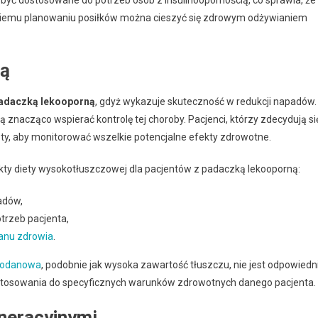
 być dostosowane do potrzeb osób z insulinoopornością, co sprawia, że
edniemu planowaniu posiłków można cieszyć się zdrowym odżywianiem
ną
adaczką lekooporną
, gdyż wykazuje skuteczność w redukcji napadów.
znacząco wspierać kontrolę tej choroby. Pacjenci, którzy zdecydują si
listy, aby monitorować wszelkie potencjalne efekty zdrowotne.
kty diety wysokotłuszczowej dla pacjentów z padaczką lekooporną:
adów,
trzeb pacjenta,
anu zdrowia
.
wodanowa
, podobnie jak wysoka zawartość tłuszczu, nie jest odpowiedn
stosowania do specyficznych warunków zdrowotnych danego pacjenta.
neracyjnymi