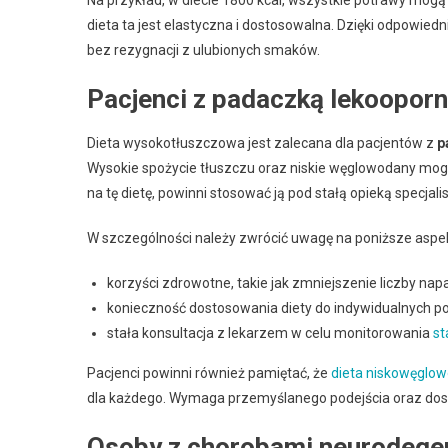
Na przykład, w diecie 1800 kcal, wszystkie potrawy mogą
dieta ta jest elastyczna i dostosowalna. Dzięki odpowi
bez rezygnacji z ulubionych smaków.
Pacjenci z padaczką lekoopor
Dieta wysokotłuszczowa jest zalecana dla pacjentów z
p
Wysokie spożycie tłuszczu oraz niskie węglowodany mogą 
na tę dietę, powinni stosować ją pod stałą opieką specja
W szczególności należy zwrócić uwagę na poniższe aspe
korzyści zdrowotne, takie jak zmniejszenie liczby nap
konieczność dostosowania diety do indywidualnych po
stała konsultacja z lekarzem w celu monitorowania
st
Pacjenci powinni również pamiętać, że
dieta niskowęglo
dla każdego. Wymaga przemyślanego podejścia oraz do
Osoby z chorobami neurodege