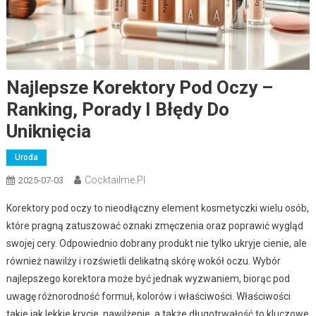
Najlepsze Korektory Pod Oczy –
Ranking, Porady I Błędy Do
Uniknięcia
Uroda
Cocktailme.pl
2025-07-03
Korektory pod oczy to nieodłączny element kosmetyczki wielu osób,
które pragną zatuszować oznaki zmęczenia oraz poprawić wygląd
swojej cery. Odpowiednio dobrany produkt nie tylko ukryje cienie, ale
również nawilży i rozświetli delikatną skórę wokół oczu. Wybór
najlepszego korektora może być jednak wyzwaniem, biorąc pod
uwagę różnorodność formuł, kolorów i właściwości. Właściwości
takie jak lekkie krycie, nawilżenie, a także długotrwałość to kluczowe