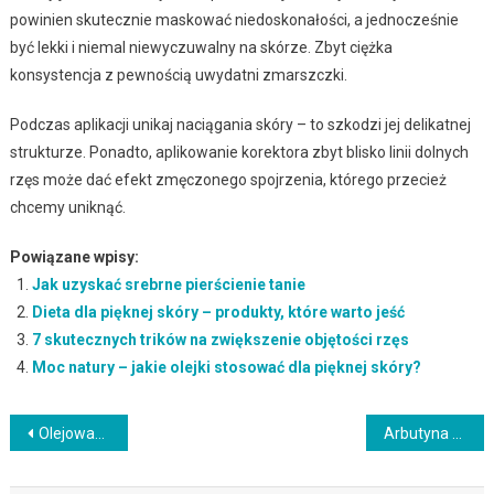
powinien skutecznie maskować niedoskonałości, a jednocześnie
być lekki i niemal niewyczuwalny na skórze. Zbyt ciężka
konsystencja z pewnością uwydatni zmarszczki.
Podczas aplikacji unikaj naciągania skóry – to szkodzi jej delikatnej
strukturze. Ponadto, aplikowanie korektora zbyt blisko linii dolnych
rzęs może dać efekt zmęczonego spojrzenia, którego przecież
chcemy uniknąć.
Powiązane wpisy:
Jak uzyskać srebrne pierścienie tanie
Dieta dla pięknej skóry – produkty, które warto jeść
7 skutecznych trików na zwiększenie objętości rzęs
Moc natury – jakie olejki stosować dla pięknej skóry?
Nawigacja
Olejowanie włosów – zalety, techniki i dbanie o kondycję
Arbutyna w kosmetykach: właściwości, rodzaje i bezpieczeństwo stosowania
wpisu