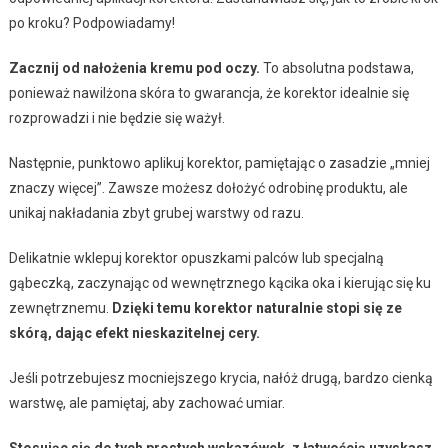
po kroku? Podpowiadamy!
Zacznij od nałożenia kremu pod oczy.
To absolutna podstawa,
ponieważ nawilżona skóra to gwarancja, że korektor idealnie się
rozprowadzi i nie będzie się ważył.
Następnie, punktowo aplikuj korektor, pamiętając o zasadzie „mniej
znaczy więcej”. Zawsze możesz dołożyć odrobinę produktu, ale
unikaj nakładania zbyt grubej warstwy od razu.
Delikatnie wklepuj korektor opuszkami palców lub specjalną
gąbeczką, zaczynając od wewnętrznego kącika oka i kierując się ku
zewnętrznemu.
Dzięki temu korektor naturalnie stopi się ze
skórą, dając efekt nieskazitelnej cery.
Jeśli potrzebujesz mocniejszego krycia, nałóż drugą, bardzo cienką
warstwę, ale pamiętaj, aby zachować umiar.
Stosując się do tych prostych wskazówek, z łatwością uzyskasz