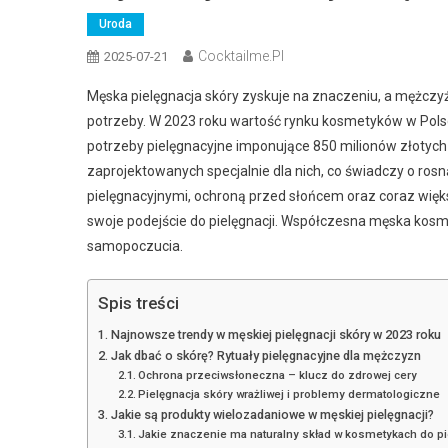
Uroda
Cocktailme.pl
2025-07-21
Męska pielęgnacja skóry zyskuje na znaczeniu, a mężczyźn
potrzeby. W 2023 roku wartość rynku kosmetyków w Polsc
potrzeby pielęgnacyjne imponujące 850 milionów złotych
zaprojektowanych specjalnie dla nich, co świadczy o rosn
pielęgnacyjnymi, ochroną przed słońcem oraz coraz wię
swoje podejście do pielęgnacji. Współczesna męska kosmet
samopoczucia.
Spis treści
Najnowsze trendy w męskiej pielęgnacji skóry w 2023 roku
Jak dbać o skórę? Rytuały pielęgnacyjne dla mężczyzn
Ochrona przeciwsłoneczna – klucz do zdrowej cery
Pielęgnacja skóry wrażliwej i problemy dermatologiczne
Jakie są produkty wielozadaniowe w męskiej pielęgnacji?
Jakie znaczenie ma naturalny skład w kosmetykach do p