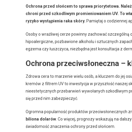
Ochrona przed słońcem to sprawa priorytetowa. Należy
chroni przed szkodliwym promieniowaniem UV. To wła
ryzyko wystąpienia raka skóry.
Pamiętaj o codziennej ap
Osoby o wrażliwej cerze powinny zachować szczególną o
hipoalergiczne, pozbawione alkoholu i sztucznych zapac
egzema czy łuszczyca, niezbędna jest konsultacja z derm
Ochrona przeciwsłoneczna – kl
Zdrowa cera to marzenie wielu osób, a kluczem do jej os
kremów z filtrem UV to inwestycja w przyszłość naszej 
nieestetycznych przebarwień wywołanych szkodliwym pr
się przed nim zabezpieczyć.
Ogromna popularność produktów przeciwsłonecznych znaj
biliona dolarów
. Co więcej, prognozy wskazują na dalsz
świadomość znaczenia ochrony przed słońcem.