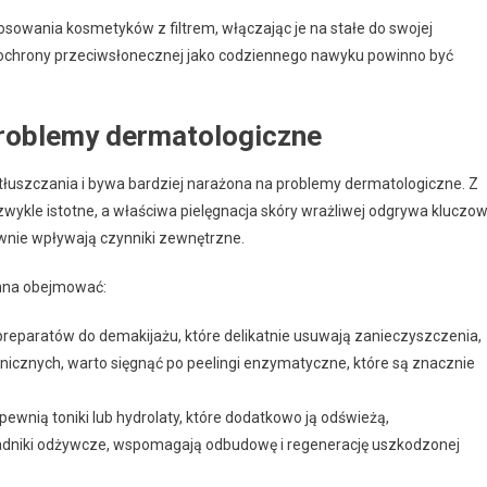
sowania kosmetyków z filtrem, włączając je na stałe do swojej
ie ochrony przeciwsłonecznej jako codziennego nawyku powinno być
 problemy dermatologiczne
etłuszczania i bywa bardziej narażona na problemy dermatologiczne. Z
zwykle istotne, a właściwa pielęgnacja skóry wrażliwej odgrywa kluczo
ywnie wpływają czynniki zewnętrzne.
inna obejmować:
reparatów do demakijażu, które delikatnie usuwają zanieczyszczenia,
cznych, warto sięgnąć po peelingi enzymatyczne, które są znacznie
wnią toniki lub hydrolaty, które dodatkowo ją odświeżą,
ładniki odżywcze, wspomagają odbudowę i regenerację uszkodzonej