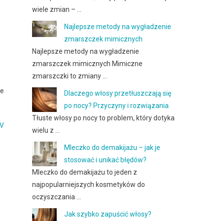
wiele zmian – …
Najlepsze metody na wygładzenie
zmarszczek mimicznych
Najlepsze metody na wygładzenie
zmarszczek mimicznych Mimiczne
zmarszczki to zmiany …
ie
Dlaczego włosy przetłuszczają się
po nocy? Przyczyny i rozwiązania
Tłuste włosy po nocy to problem, który dotyka
UV
wielu z …
Mleczko do demakijażu – jak je
stosować i unikać błędów?
Mleczko do demakijażu to jeden z
najpopularniejszych kosmetyków do
oczyszczania …
Jak szybko zapuścić włosy?