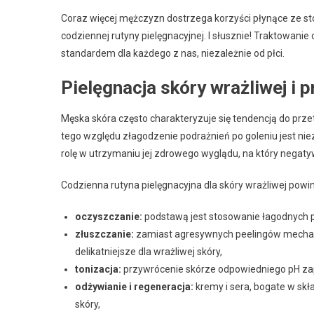
Coraz więcej mężczyzn dostrzega korzyści płynące ze sto
codziennej rutyny pielęgnacyjnej. I słusznie! Traktowan
standardem dla każdego z nas, niezależnie od płci.
Pielęgnacja skóry wrażliwej i
Męska skóra często charakteryzuje się tendencją do prz
tego względu złagodzenie podrażnień po goleniu jest nie
rolę w utrzymaniu jej zdrowego wyglądu, na który negat
Codzienna rutyna pielęgnacyjna dla skóry wrażliwej pow
oczyszczanie:
podstawą jest stosowanie łagodnych p
złuszczanie:
zamiast agresywnych peelingów mechani
delikatniejsze dla wrażliwej skóry,
tonizacja:
przywrócenie skórze odpowiedniego pH zape
odżywianie i regeneracja:
kremy i sera, bogate w sk
skóry,