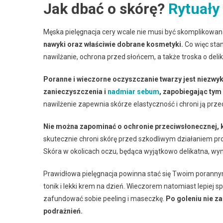
Jak dbać o skórę?
Rytuały
Męska pielęgnacja cery wcale nie musi być skomplikowan
nawyki oraz właściwie dobrane kosmetyki.
Co więc stan
nawilżanie, ochrona przed słońcem, a także troska o deli
Poranne i wieczorne oczyszczanie twarzy jest niezwy
zanieczyszczenia i
nadmiar sebum
, zapobiegając ty
nawilżenie zapewnia skórze elastyczność i chroni ją pr
Nie można zapominać o ochronie przeciwsłonecznej, k
skutecznie chroni skórę przed szkodliwym działaniem pro
Skóra w okolicach oczu, będąca wyjątkowo delikatna, wym
Prawidłowa pielęgnacja powinna stać się Twoim porannym
tonik i lekki krem na dzień. Wieczorem natomiast lepiej 
zafundować sobie peeling i maseczkę.
Po goleniu nie z
podrażnień.