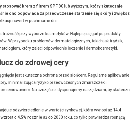
 stosować krem z filtrem SPF 30 lub wyższym, który skutecznie
śnie ono odpowiada za przedwczesne starzenie się skóry i zwiększ
likacji, nawet w pochmurne dni.
strożność przy wyborze kosmetyków. Najlepiej sięgać po produkty
hów. W przypadku problemów dermatologicznych, takich jak trądzik,
atologiem, który zaleci odpowiednie leczenie i dermokosmetyki.
ucz do zdrowej cery
iągnięcia jest skuteczna ochrona przed słońcem. Regularne aplikowanie
skóry, minimalizująca ryzyko przedwczesnych zmarszczek i
omieniowaniem. Na szczęście, dysponujemy narzędziami, by skuteczn
duje odzwierciedlenie w wartości rynkowej, która wynosi aż
14,4
y wzrost o
4,5% rocznie
aż do 2030 roku, co tylko potwierdza rosnącą