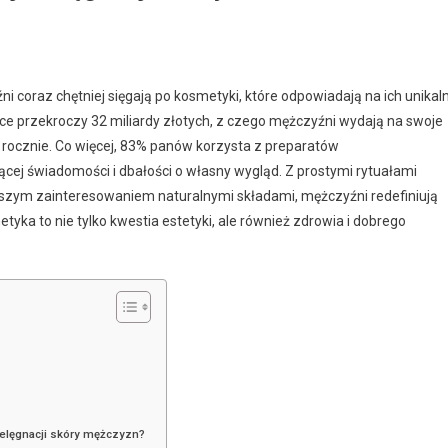
i coraz chętniej sięgają po kosmetyki, które odpowiadają na ich unikal
e przekroczy 32 miliardy złotych, z czego mężczyźni wydają na swoje
 rocznie. Co więcej, 83% panów korzysta z preparatów
ącej świadomości i dbałości o własny wygląd. Z prostymi rytuałami
kszym zainteresowaniem naturalnymi składami, mężczyźni redefiniują
yka to nie tylko kwestia estetyki, ale również zdrowia i dobrego
ielęgnacji skóry mężczyzn?