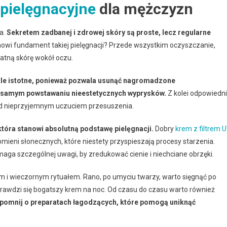
 pielęgnacyjne
dla mężczyzn
a.
Sekretem zadbanej i zdrowej skóry są proste, lecz regularne
owi fundament takiej pielęgnacji? Przede wszystkim oczyszczanie,
katną skórę wokół oczu.
kle istotne, ponieważ pozwala usunąć nagromadzone
m samym powstawaniu nieestetycznych wyprysków.
Z kolei odpowiedn
zed nieprzyjemnym uczuciem przesuszenia.
tóra stanowi absolutną podstawę pielęgnacji.
Dobry
krem z filtrem 
mieni słonecznych, które niestety przyspieszają procesy starzenia.
aga szczególnej uwagi, by zredukować cienie i niechciane obrzęki.
 i wieczornym rytuałem. Rano, po umyciu twarzy, warto sięgnąć po
sprawdzi się bogatszy krem na noc. Od czasu do czasu warto również
apomnij o preparatach łagodzących, które pomogą uniknąć