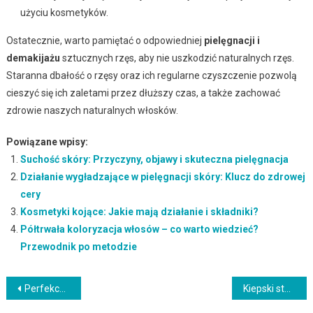
użyciu kosmetyków.
Ostatecznie, warto pamiętać o odpowiedniej
pielęgnacji i
demakijażu
sztucznych rzęs, aby nie uszkodzić naturalnych rzęs.
Staranna dbałość o rzęsy oraz ich regularne czyszczenie pozwolą
cieszyć się ich zaletami przez dłuższy czas, a także zachować
zdrowie naszych naturalnych włosków.
Powiązane wpisy:
Suchość skóry: Przyczyny, objawy i skuteczna pielęgnacja
Działanie wygładzające w pielęgnacji skóry: Klucz do zdrowej
cery
Kosmetyki kojące: Jakie mają działanie i składniki?
Półtrwała koloryzacja włosów – co warto wiedzieć?
Przewodnik po metodzie
Nawigacja
Perfekcyjne usta: jak osiągnąć trwały efekt wypełnienia?
Kiepski stan włosów – jakie badania warto zrobić?