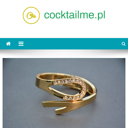
Skip
to
content
cocktailme.pl