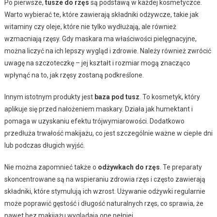
Po pierwsze,
tusze do rzęs
są podstawą w każdej kosmetyczce.
Warto wybierać te, które zawierają składniki odżywcze, takie jak
witaminy czy oleje, które nie tylko wydłużają, ale również
wzmacniają rzęsy. Gdy maskara ma właściwości pielęgnacyjne,
można liczyć na ich lepszy wygląd i zdrowie. Należy również zwrócić
uwagę na szczoteczkę – jej kształt i rozmiar mogą znacząco
wpłynąć na to, jak rzęsy zostaną podkreślone.
Innym istotnym produkty jest
baza pod tusz
. To kosmetyk, który
aplikuje się przed nałożeniem maskary. Działa jak humektant i
pomaga w uzyskaniu efektu trójwymiarowości. Dodatkowo
przedłuża trwałość makijażu, co jest szczególnie ważne w ciepłe dni
lub podczas długich wyjść.
Nie można zapomnieć także o
odżywkach do rzęs
. Te preparaty
skoncentrowane są na wspieraniu zdrowia rzęs i często zawierają
składniki, które stymulują ich wzrost. Używanie odżywki regularnie
może poprawić gęstość i długość naturalnych rzęs, co sprawia, że
nawet bez makijażu wyglądają one pełniej.