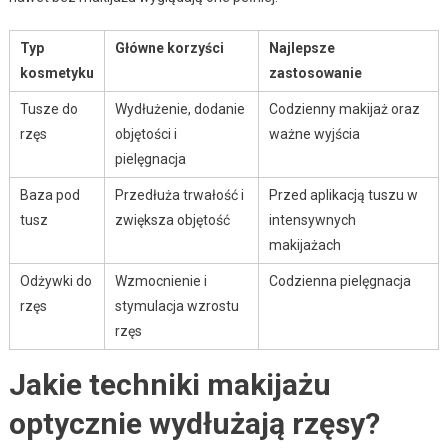
Typ
Główne korzyści
Najlepsze
kosmetyku
zastosowanie
Tusze do
Wydłużenie, dodanie
Codzienny makijaż oraz
rzęs
objętości i
ważne wyjścia
pielęgnacja
Baza pod
Przedłuża trwałość i
Przed aplikacją tuszu w
tusz
zwiększa objętość
intensywnych
makijażach
Odżywki do
Wzmocnienie i
Codzienna pielęgnacja
rzęs
stymulacja wzrostu
rzęs
Jakie techniki makijażu
optycznie wydłużają rzęsy?