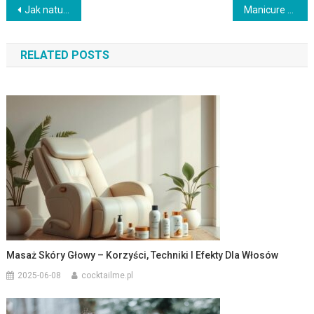
Nawigacja
Jak naturalnie przyciemnić karnację? Sprawdzone metody i kosmetyki
Manicure francuski – elegancja, techniki i najnowsze trendy
wpisu
RELATED POSTS
Masaż Skóry Głowy – Korzyści, Techniki I Efekty Dla Włosów
2025-06-08
cocktailme.pl