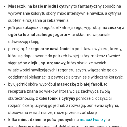
Maseczki na bazie miodu i cytryny
to fantastyczny sposób na
wyrównanie kolorytu skóry. miód intensywnie nawilża, a cytryna
subtelnie rozjaśnia przebarwienia,
jeśli poszukujesz czegoś delikatniejszego, wypróbuj
maseczkę z
ogórka lub naturalnego jogurtu
– te składniki wspaniale
odświeżają i koją,
pamiętaj, że
regularne nawilżanie
to podstawa! wybieraj kremy,
które są dopasowane do potrzeb twojej skóry. możesz również
sięgnąć po
olejki, np. arganowy
, który słynie ze swoich
właściwości nawilżających i regenerujących. włączenie go do
codziennej pielęgnacji z pewnością przyniesie widoczne korzyści,
by ujędrnić skórę, wypróbuj
maseczkę z białej fasoli
. to
receptura znana od wieków, która wciąż zachwyca swoją
skutecznością. z kolei
tonik z cytryny
pomoże ci oczyścić i
rozjaśnić cerę. używaj go jednak z rozwagą, ponieważ cytryna,
stosowana w nadmiarze, może przesuszać skórę,
kilka minut dziennie poświęconych na
masaż twarzy
to
inwestycja w młody wygląd. delikatny masaż poprawia ukrwienie