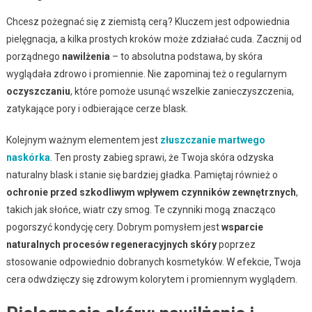
Chcesz pożegnać się z ziemistą cerą? Kluczem jest odpowiednia
pielęgnacja, a kilka prostych kroków może zdziałać cuda. Zacznij od
porządnego
nawilżenia
– to absolutna podstawa, by skóra
wyglądała zdrowo i promiennie. Nie zapominaj też o regularnym
oczyszczaniu
, które pomoże usunąć wszelkie zanieczyszczenia,
zatykające pory i odbierające cerze blask.
Kolejnym ważnym elementem jest
złuszczanie martwego
naskórka
. Ten prosty zabieg sprawi, że Twoja skóra odzyska
naturalny blask i stanie się bardziej gładka. Pamiętaj również o
ochronie przed szkodliwym wpływem czynników zewnętrznych
,
takich jak słońce, wiatr czy smog. Te czynniki mogą znacząco
pogorszyć kondycję cery. Dobrym pomysłem jest
wsparcie
naturalnych procesów regeneracyjnych skóry
poprzez
stosowanie odpowiednio dobranych kosmetyków. W efekcie, Twoja
cera odwdzięczy się zdrowym kolorytem i promiennym wyglądem.