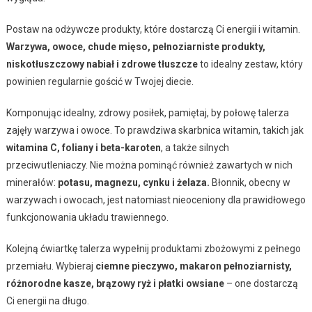
Postaw na odżywcze produkty, które dostarczą Ci energii i witamin.
Warzywa, owoce, chude mięso, pełnoziarniste produkty,
niskotłuszczowy nabiał i zdrowe tłuszcze
to idealny zestaw, który
powinien regularnie gościć w Twojej diecie.
Komponując idealny, zdrowy posiłek, pamiętaj, by połowę talerza
zajęły warzywa i owoce. To prawdziwa skarbnica witamin, takich jak
witamina C, foliany i beta-karoten
, a także silnych
przeciwutleniaczy. Nie można pominąć również zawartych w nich
minerałów:
potasu, magnezu, cynku i żelaza.
Błonnik, obecny w
warzywach i owocach, jest natomiast nieoceniony dla prawidłowego
funkcjonowania układu trawiennego.
Kolejną ćwiartkę talerza wypełnij produktami zbożowymi z pełnego
przemiału. Wybieraj
ciemne pieczywo, makaron pełnoziarnisty,
różnorodne kasze, brązowy ryż i płatki owsiane
– one dostarczą
Ci energii na długo.