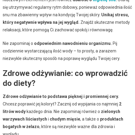
się utrzymywać regularny rytm dobowy, ponieważ odpowiednia ilość
snu ma zbawienny wpływ na kondycję Twojej skóry.
Unikaj stresu,
który negatywnie wpływa na jej wygląd.
Znajdź skuteczne metody
relaksacji, które pomogą Ci zachować spokój i równowagę.
Nie zapominaj o
odpowiednim nawodnieniu organizmu.
Pij
codziennie wystarczającą ilość wody – to prosty, a zarazem
niezwykle skuteczny sposób na poprawę wyglądu Twojej cery.
Zdrowe odżywianie: co wprowadzić
do diety?
Zdrowe odżywianie to podstawa pięknej i promiennej cery.
Chcesz poprawić jej koloryt? Zacznij od wypijania co najmniej
2
litrów wody
każdego dnia. Nie zapominaj również o
zielonych
warzywach liściastych
i
chudym mięsie
, a także o
produktach
bogatych w żelazo
, które są niezwykle ważne dla zdrowia i
wyglądu.