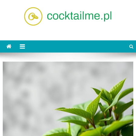
Skip
to
content
cocktailme.pl