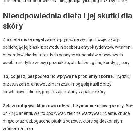
problemu, a nieodpowiednia pielęgnacja tylko pogarsza sytuację.
Nieodpowiednia dieta i jej skutki dla
skóry
Zła dieta może negatywnie wpłynąć na wygląd Twojej skóry,
odbierając jej blask z powodu niedoboru antyoksydantów, witamin i
minerałów. Niedostatek tych cennych składników odżywczych
osłabia nie tylko włosy i paznokcie, ale także ogólną kondycję cery.
To, co jesz, bezpośrednio wpływa na problemy skórne.
Trądzik,
przesuszenie, a nawet zmarszczki mogą się nasilić przy
niewłaściwej diecie, pogarszając stany zapalne skóry.
Żelazo odgrywa kluczową rolę w utrzymaniu zdrowej skóry.
Aby
uniknąć anemii, warto spożywać zielone warzywa liściaste, chude
mięso oraz wzbogacone płatki zbożowe, które są doskonałym
źródłem żelaza.