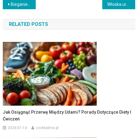
Nawigacja
Bieganie po jedzeniu – korzyści, skutki i najlepszy czas oczekiwania
Włoska uroda damska: jak podkreślić naturalne piękno?
wpisu
RELATED POSTS
Jak Osiągnąć Przerwę Między Udami? Porady Dotyczące Diety I
Ćwiczeń
2026-01-14
cocktailme.pl