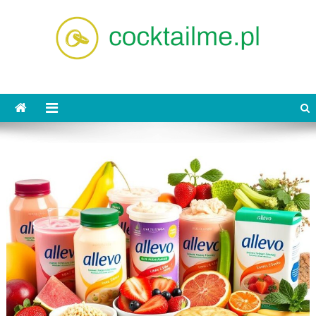
Skip
to
content
cocktailme.pl