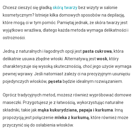
Chcesz cieszyć się gładką
skórą twarzy
bez wizyty w salonie
kosmetycznym? Istnieje kilka domowych sposobów na depilację,
które mogą ci w tym pomóc. Pamiętaj jednak, że skóra twarzy jest
wyjątkowo wrażliwa, dlatego każda metoda wymaga delikatności i
ostrożności.
Jedną z naturalnych i łagodnych opcji jest
pasta cukrowa
, która
delikatnie usuwa zbędne włoski. Alternatywą jest
wosk
, który
charakteryzuje się wysoką skutecznością, choć jego użycie wymaga
pewnej wprawy. Jeśli natomiast zależy ci na precyzyjnym usunięciu
pojedynczych włosków,
pęseta
będzie idealnym rozwiązaniem.
Oprócz tradycyjnych metod, możesz również wypróbować domowe
maseczki. Przygotujesz je z łatwością, wykorzystując naturalne
składniki, takie jak
mąka kukurydziana, papaja i kurkuma
. Inną
propozycją jest połączenie
mleka z kurkumą
, które również może
przyczynić się do osłabienia włosków.