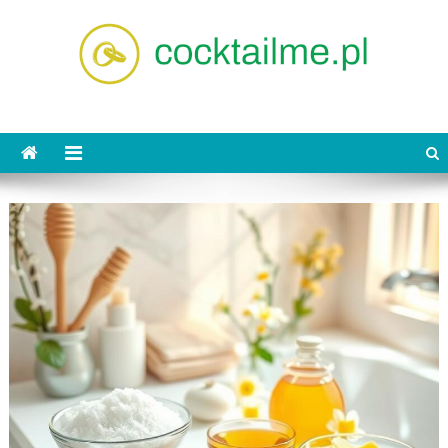
Skip
to
content
cocktailme.pl