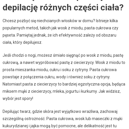
depilację różnych części ciała?
Chcesz pozbyć się niechcianych włosków w domu? Istnieje kilka
popularnych metod, takich jak wosk z miodu, pasta cukrowa czy
pęseta. Pamiętaj jednak, że ich efektywność zależy od obszaru
ciała, który depilujesz.
Jeśli chodzi o nogi, możesz śmiało sięgnąć po wosk z miodu, pastę
cukrową, a nawet wypróbować pastę z ciecierzycy. Wosk z miodu to
prosta mieszanka miodu, cukru i soku z cytryny. Pasta cukrowa
powstaje z połączenia cukru, wody i również soku z cytryny.
Natomiast pasta z ciecierzycy to bardziej egzotyczna opcja, będąca
miksem mąki z ciecierzycy, mleka, jogurtu i kurkumy. Jak widzisz,
wybór jest spory!
Depilując twarz, gdzie skóra jest wyjątkowo wrażliwa, zachowaj
szczególną ostrożność. Pasta cukrowa, wosk lub maseczki z mąki
kukurydzianej i jajka mogą być pomocne, ale delikatność jest tu