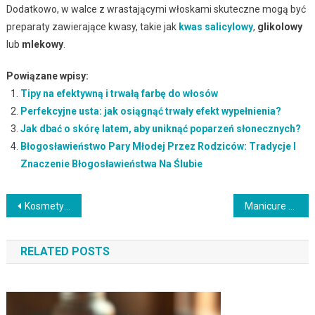
Dodatkowo, w walce z wrastającymi włoskami skuteczne mogą być
preparaty zawierające kwasy, takie jak
kwas salicylowy
,
glikolowy
lub
mlekowy
.
Powiązane wpisy:
Tipy na efektywną i trwałą farbę do włosów
Perfekcyjne usta: jak osiągnąć trwały efekt wypełnienia?
Jak dbać o skórę latem, aby uniknąć poparzeń słonecznych?
Błogosławieństwo Pary Młodej Przez Rodziców: Tradycje I
Znaczenie Błogosławieństwa Na Ślubie
Nawigacja
Kosmetyki wegańskie: Dlaczego warto je wybierać? Etyka i skuteczność
Manicure francuski – historia, techniki i pielęgnacja paznokci
wpisu
RELATED POSTS