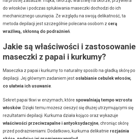
na prostej zasadzie: mąka, tworząc warstwę na skórze, przywiera
do włosków i podczas spłukiwania maseczki dochodzi do ich
mechanicznego usunięcia. Ze względu na swoją delikatność, ta
metoda depilacji jest szczególnie polecana osobom z
cerą
wrażliwą, skłonną do podrażnień
.
Jakie są właściwości i zastosowanie
maseczki z papai i kurkumy?
Maseczka z papai i kurkumy to naturalny sposób na gładką skórę po
depilacji. Jej głównym zadaniem jest
osłabianie cebulek włosów,
co ułatwia ich usuwanie
.
Sekret papai tkwi w enzymach, które
spowalniają tempo wzrostu
włosków
. Dzięki temu możesz cieszyć się dłużej utrzymującymi się
rezultatami depilacji. Kurkuma działa kojąco oraz wykazuje
właściwości przeciwzapalne i antyoksydacyjne
, chroniąc skórę
przed podrażnieniami. Dodatkowo, kurkuma delikatnie
rozjaśnia
skórę, nadając jej promienny wygląd
.