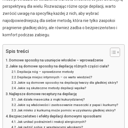
perspektywą dla wielu. Rozważając różne opcje depilacji, warto
zwrócić uwagę na specyfikę każdej z nich, aby wybrać
najodpowiedniejszą dla siebie metodę, która nie tylko zaspokoi
pragnienie gładkiej skóry, ale również zadba o bezpieczeństwo i
komfort podczas zabiegu.
Spis treści
Domowe sposoby na usunięcie włosków – wprowadzenie
Jakie są domowe sposoby na depilację różnych części ciała?
Depilacja nóg – sprawdzone metody
Depilacja miejsc intymnych – co warto wiedzieć?
Jakie są domowe sposoby na depilację twarzy dla gładkiej skóry?
Jakie są skuteczne metody depilacji wąsika?
Najlepsze domowe receptury na depilację
Jak działa maseczka z mąki kukurydzianej?
Jakie są właściwości i zastosowanie maseczki z papai i kurkumy?
Jak mleko z kurkumą może pomóc w uzyskaniu gładkiej skóry?
Bezpieczeństwo i efekty depilacji domowymi sposobami
Jak unikać podrażnień i reakcji alergicznych?
Jak radzić sobie z wrastającymi włoskami?