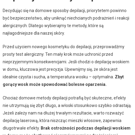
Decydując się na domowe sposoby depilacji, priorytetem powinno
być bezpieczeństwo, aby uniknąć niechcianych podrażnień i reakcji
alergicznych. Dlatego wybierajmy te metody, które są
najłagodniejsze dla naszej skóry.
Przed użyciem nowego kosmetyku do depilacji, przeprowadźmy
prosty test alergiczny. Ten mały krok może uchronić przed
nieprzyjemnymi konsekwencjami. Jeśli chodzi o depilację woskiem
w domu, kluczowa jest precyzja. Upewnijmy się, że skóra jest
idealnie czysta i sucha, a temperatura wosku – optymalna.
Zbyt
gorący wosk może spowodować bolesne oparzenia.
Chociaż domowe metody depilacji potrafią być skuteczne, efekty
nie utrzymują się zbyt długo, a włoski stosunkowo szybko odrastają.
Jeżeli zależy nam na dłużej trwałym rezultacie, warto rozważyć
depilację laserową, która niszcząc mieszki włosowe, zapewnia
długotrwałe efekty.
Brak ostrożności podczas depilacji woskiem