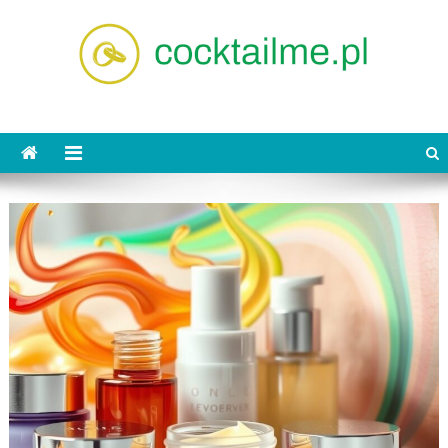
Skip
to
content
cocktailme.pl