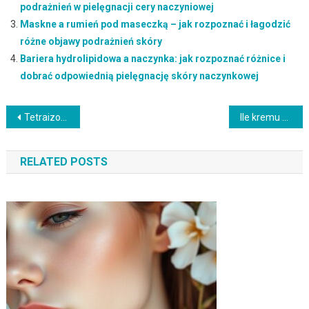
podrażnień w pielęgnacji cery naczyniowej
Maskne a rumień pod maseczką – jak rozpoznać i łagodzić
różne objawy podrażnień skóry
Bariera hydrolipidowa a naczynka: jak rozpoznać różnice i
dobrać odpowiednią pielęgnację skóry naczynkowej
Nawigacja
Tetraizopalmitynian askorbylu w pielęgnacji skóry: jak stosować, dla kogo i czego unikać
Ile kremu z filtrem SPF nakładać, by zapewnić skuteczną ochronę i uniknąć najczęstszych błędów aplikacji
wpisu
RELATED POSTS