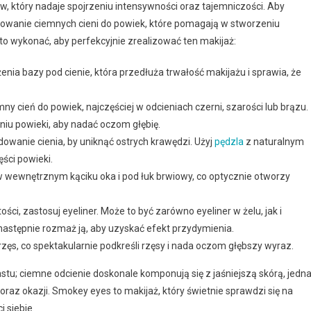
w, który nadaje spojrzeniu intensywności oraz tajemniczości. Aby
sowanie ciemnych cieni do powiek, które pomagają w stworzeniu
to wykonać, aby perfekcyjnie zrealizować ten makijaż:
a bazy pod cienie, która przedłuża trwałość makijażu i sprawia, że
ny cień do powiek, najczęściej w odcieniach czerni, szarości lub brązu.
iu powieki, aby nadać oczom głębię.
wanie cienia, by uniknąć ostrych krawędzi. Użyj
pędzla
z naturalnym
ści powieki.
w wewnętrznym kąciku oka i pod łuk brwiowy, co optycznie otworzy
i, zastosuj eyeliner. Może to być zarówno eyeliner w żelu, jak i
a następnie rozmaż ją, aby uzyskać efekt przydymienia.
rzęs, co spektakularnie podkreśli rzęsy i nada oczom głębszy wyraz.
astu; ciemne odcienie doskonale komponują się z jaśniejszą skórą, jedn
oraz okazji. Smokey eyes to makijaż, który świetnie sprawdzi się na
 siebie.