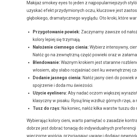
Makijaż smokey eyes to jeden z najpopularniejszych styló
uzyskać efekt przydymionych oczu, kluczowe jest zasto
głębokiego, dramatycznego wyglądu. Oto kroki, które war
Przygotowanie powiek:
Zaczynamy zawsze od nałożeni
kolory lepiej się trzymają.
Nałożenie ciemnego cienia:
Wybierz intensywny, ciem
Nałóż go na zewnętrzną część powieki oraz w załaman
Blendowanie:
Ważnym krokiem jest staranne rozblendo
włosiem, aby słabo rozjaśniać cień ku wewnętrznej czę
Dodanie jasnego cienia:
Nałóż jasny cień do powiek 
spojrzenie i doda mu świeżości.
Użycie eyelineru:
Aby nadać oczom większej wyrazistośc
klasyczny w pisaku. Rysuj linię wzdłuż górnych rzęs, 
Tusz do rzęs:
Na koniec, nałóż kilka warstw tuszu do 
Wybierając kolory cieni, warto pamiętać o zasadzie kontr
dobrze jest dobrać tonację do indywidualnych preferencji 
wieczorne wyjścia, przyciągając uwagę i dodając pewności