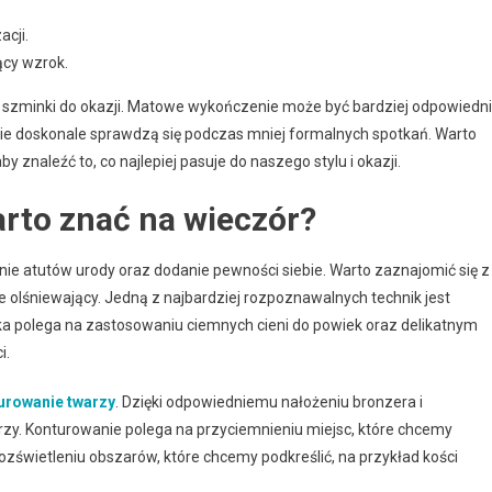
acji.
ący wzrok.
y szminki do okazji. Matowe wykończenie może być bardziej odpowiedn
ie doskonale sprawdzą się podczas mniej formalnych spotkań. Warto
znaleźć to, co najlepiej pasuje do naszego stylu i okazji.
arto znać na wieczór?
nie atutów urody oraz dodanie pewności siebie. Warto zaznajomić się z
e olśniewający. Jedną z najbardziej rozpoznawalnych technik jest
ika polega na zastosowaniu ciemnych cieni do powiek oraz delikatnym
i.
urowanie twarzy
. Dzięki odpowiedniemu nałożeniu bronzera i
y. Konturowanie polega na przyciemnieniu miejsc, które chcemy
 rozświetleniu obszarów, które chcemy podkreślić, na przykład kości