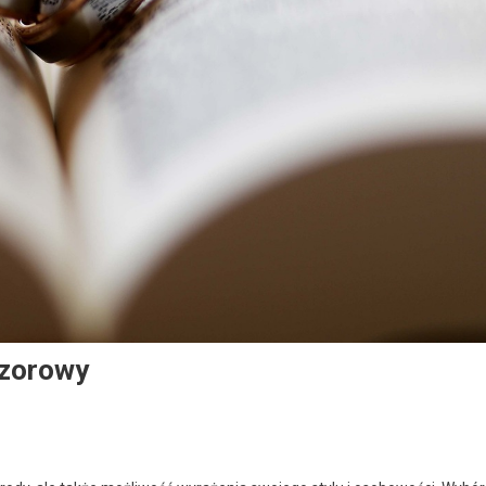
czorowy