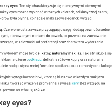
mokey eyes
. Ten styl charakteryzuje się intensywnymi, ciemnymi
 Smokey eyes można wykonać w różnych kolorach, od klasycznej czerni,
olorów była płynna, co nadaje makijażowi elegancki wygląd.
ką
. Czerwone usta zawsze przyciągają uwagę i dodają pewności siebie.
ejszymi, stonowanymi cieniami do powiek, co pozwala na zachowanie
cząca, w zależności od preferencji oraz charakteru wydarzenia.
alnym wyborem może być
delikatny, naturalny makijaż
. Taki styl skupia się
 lekkie nałożenie
podkładu
, delikatne różowe kupry oraz naturalne
alnie nadaje się na mniej formalne spotkania oraz romantyczne kolacje
ekcyjnie wyregulowane brwi, które są kluczowe w każdym makijażu.
lasku, tworząc wrażenie promiennej i świeżej
cery
. Bez względu na
o i pewnie we własnej skórze.
key eyes?