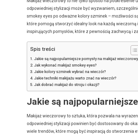
Makijaż wieczorowy to nie tylko sposób na podkreślenie 
odpowiedniej stylizacji może być wyzwaniem, szczególnie 
smokey eyes po odważne kolory szminek – możliwości są 
które pomogą stworzyć idealny look na każdą wieczorną im
inspirujących pomysłów, które z pewnością zachwycą i zai
Spis treści
Jakie są najpopularniejsze pomysły na makijaż wieczorowy
Jak wykonać makijaż smokey eyes?
Jakie kolory szminek wybrać na wieczór?
Jakie techniki makijażu warto znać na wieczór?
Jak dobrać makijaż do stroju i okazji?
Jakie są najpopularniejsz
Makijaż wieczorowy to sztuka, która pozwala na wyrażeni
odpowiedniej stylizacji powinien być dostosowany do okazji
wiele trendów, które mogą być inspiracją do stworzenia 