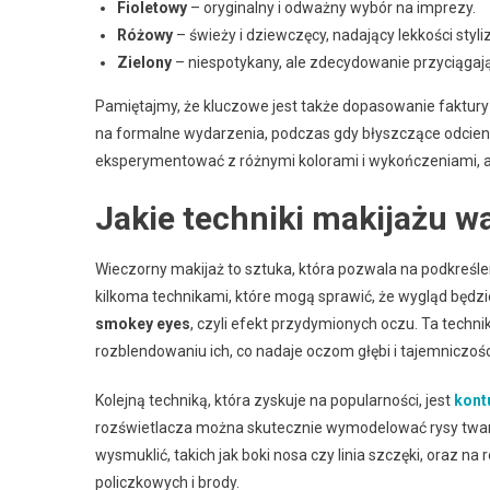
Fioletowy
– oryginalny i odważny wybór na imprezy.
Różowy
– świeży i dziewczęcy, nadający lekkości styliz
Zielony
– niespotykany, ale zdecydowanie przyciągaj
Pamiętajmy, że kluczowe jest także dopasowanie faktur
na formalne wydarzenia, podczas gdy błyszczące odcien
eksperymentować z różnymi kolorami i wykończeniami, aby 
Jakie techniki makijażu w
Wieczorny makijaż to sztuka, która pozwala na podkreśle
kilkoma technikami, które mogą sprawić, że wygląd będzi
smokey eyes
, czyli efekt przydymionych oczu. Ta techn
rozblendowaniu ich, co nadaje oczom głębi i tajemniczośc
Kolejną techniką, która zyskuje na popularności, jest
kont
rozświetlacza można skutecznie wymodelować rysy twarz
wysmuklić, takich jak boki nosa czy linia szczęki, oraz na
policzkowych i brody.