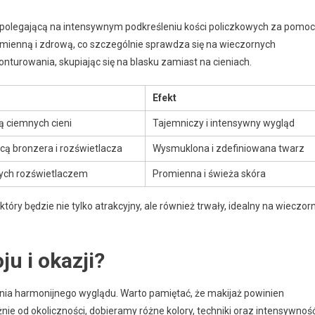
kę polegającą na intensywnym podkreśleniu kości policzkowych za pomo
omienną i zdrową, co szczególnie sprawdza się na wieczornych
onturowania, skupiając się na blasku zamiast na cieniach.
Efekt
 ciemnych cieni
Tajemniczy i intensywny wygląd
ą bronzera i rozświetlacza
Wysmuklona i zdefiniowana twarz
wych rozświetlaczem
Promienna i świeża skóra
óry będzie nie tylko atrakcyjny, ale również trwały, idealny na wieczor
ju i okazji?
kania harmonijnego wyglądu. Warto pamiętać, że makijaż powinien
żnie od okoliczności, dobieramy różne kolory, techniki oraz intensywnoś