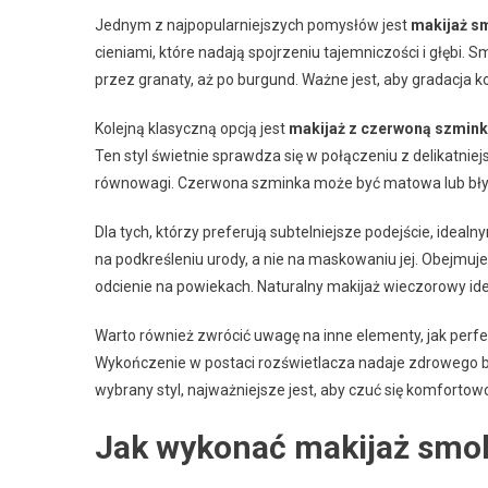
Jednym z najpopularniejszych pomysłów jest
makijaż s
cieniami, które nadają spojrzeniu tajemniczości i głębi.
przez granaty, aż po burgund. Ważne jest, aby gradacja k
Kolejną klasyczną opcją jest
makijaż z czerwoną szmin
Ten styl świetnie sprawdza się w połączeniu z delikatni
równowagi. Czerwona szminka może być matowa lub błysz
Dla tych, którzy preferują subtelniejsze podejście, ide
na podkreśleniu urody, a nie na maskowaniu jej. Obejmuje
odcienie na powiekach. Naturalny makijaż wieczorowy ide
Warto również zwrócić uwagę na inne elementy, jak perf
Wykończenie w postaci rozświetlacza nadaje zdrowego b
wybrany styl, najważniejsze jest, aby czuć się komfortow
Jak wykonać makijaż smo