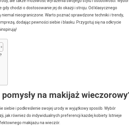
urody, ale także możliwość wyrażenia swojego stylu i osobowości. Wybór
gdy chodzi o dostosowanie jej do okazji i stroju. Od klasycznego
niemal nieograniczone. Warto poznać sprawdzone techniki i trendy,
prezę, dodając pewności siebie i blasku. Przygotuj się na odkrycie
nspirują!
?
e pomysły na makijaż wieczorowy
e siebie i podkreślenie swojej urody w wyjątkowy sposób. Wybór
, jak również do indywidualnych preferencji każdej kobiety. Istnieje
efektownego makijażu na wieczór.