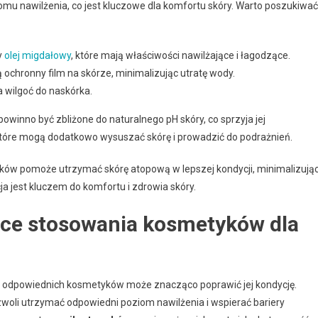
 nawilżenia, co jest kluczowe dla komfortu skóry. Warto poszukiwać
zy
olej migdałowy
, które mają właściwości nawilżające i łagodzące.
ą ochronny film na skórze, minimalizując utratę wody.
ga wilgoć do naskórka.
 powinno być zbliżone do naturalnego pH skóry, co sprzyja jej
które mogą dodatkowo wysuszać skórę i prowadzić do podrażnień.
ków pomoże utrzymać skórę atopową w lepszej kondycji, minimalizują
cja jest kluczem do komfortu i zdrowia skóry.
zące stosowania kosmetyków dla
e odpowiednich kosmetyków może znacząco poprawić jej kondycję.
zwoli utrzymać odpowiedni poziom nawilżenia i wspierać bariery