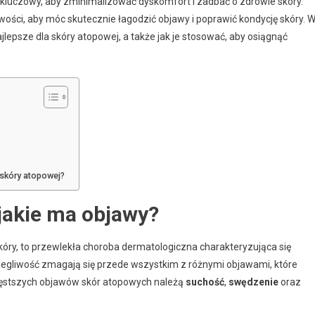
kluczowy, aby zminimalizować dyskomfort i zadbać o zdrowie skóry.
ości, aby móc skutecznie łagodzić objawy i poprawić kondycję skóry. 
jlepsze dla skóry atopowej, a także jak je stosować, aby osiągnąć
skóry atopowej?
 jakie ma objawy?
óry, to przewlekła choroba dermatologiczna charakteryzująca się
legliwość zmagają się przede wszystkim z różnymi objawami, które
zęstszych objawów skór atopowych należą
suchość
,
swędzenie
oraz