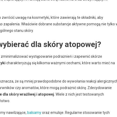
o zwrócić uwagę na kosmetyki, które zawierają te składniki, aby
o zapalenia. Właściwie dobrane substancje aktywne pomogą nie tylko 
ogólnego stanu skóry.
wybierać dla skóry atopowej?
y zminimalizować występowanie podrażnień i zapewnić skórze
yki
charakteryzują się kilkoma ważnymi cechami, które warto mieć na
 oznacza, że są mniej prawdopodobne do wywołania reakcji alergicznyc
arwników czy aromatów, które mogą podrażnić skórę. Zdecydowanie
 dla skóry wrażliwej i atopowej
. Wiele z nich jest testowanych
ństwo.
emy nawilżające,
balsamy
oraz emulsje. Regularne stosowanie tych