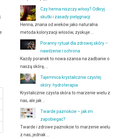
Czy henna niszczy włosy? Odkryj
k
skutki i zasady pielęgnacji
Henna, znana od wieków jako naturalna
e
metoda koloryzacji włosów, zyskuje …
Poranny rytuał dla zdrowej skóry –
nawilżenie i ochrona
Każdy poranek to nowa szansa na zadbanie o
naszą skórę, …
Tajemnica krystalicznie czystej
skóry: hydroterapia
Krystalicznie czysta skóra to marzenie wielu z
nas, ale jak …
Twarde paznokcie – jak im
zapobiegać?
Twarde i zdrowe paznokcie to marzenie wielu
z nas, jednak …