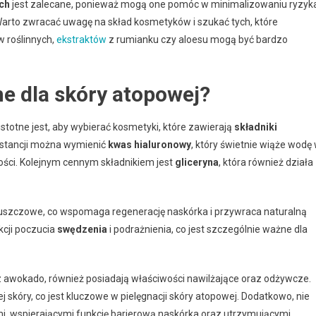
ch
jest zalecane, ponieważ mogą one pomóc w minimalizowaniu ryzyk
Warto zwracać uwagę na skład kosmetyków i szukać tych, które
w roślinnych,
ekstraktów
z rumianku czy aloesu mogą być bardzo
ne dla skóry atopowej?
stotne jest, aby wybierać kosmetyki, które zawierają
składniki
bstancji można wymienić
kwas hialuronowy
, który świetnie wiąże wodę
zności. Kolejnym cennym składnikiem jest
gliceryna
, która również działa
łuszczowe, co wspomaga regenerację naskórka i przywraca naturalną
cji poczucia
swędzenia
i podrażnienia, co jest szczególnie ważne dla
lej z awokado, również posiadają właściwości nawilżające oraz odżywcze.
 skóry, co jest kluczowe w pielęgnacji skóry atopowej. Dodatkowo, nie
dami, wspierającymi funkcję barierową naskórka oraz utrzymującymi