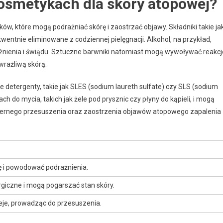
kosmetykach dla skóry atopowej?
ków, które mogą podrażniać skórę i zaostrzać objawy. Składniki takie ja
wentnie eliminowane z codziennej pielęgnacji. Alkohol, na przykład,
żnienia i świądu. Sztuczne barwniki natomiast mogą wywoływać reakcj
wrażliwą skórą.
ne detergenty, takie jak SLES (sodium laureth sulfate) czy SLS (sodium
ch do mycia, takich jak żele pod prysznic czy płyny do kąpieli, i mogą
dmiernego przesuszenia oraz zaostrzenia objawów atopowego zapalenia
 i powodować podrażnienia.
rgiczne i mogą pogarszać stan skóry.
eje, prowadząc do przesuszenia.