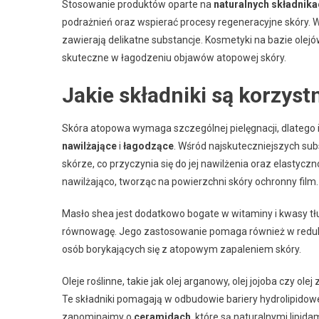
Stosowanie produktów oparte na
naturalnych składnika
podrażnień oraz wspierać procesy regeneracyjne skóry. 
zawierają delikatne substancje. Kosmetyki na bazie olejó
skuteczne w łagodzeniu objawów atopowej skóry.
Jakie składniki są korzyst
Skóra atopowa wymaga szczególnej pielęgnacji, dlatego i
nawilżające
i
łagodzące
. Wśród najskuteczniejszych su
skórze, co przyczynia się do jej nawilżenia oraz elastyc
nawilżająco, tworząc na powierzchni skóry ochronny film.
Masło shea jest dodatkowo bogate w witaminy i kwasy t
równowagę. Jego zastosowanie pomaga również w reduk
osób borykających się z atopowym zapaleniem skóry.
Oleje roślinne, takie jak olej arganowy, olej jojoba czy o
Te składniki pomagają w odbudowie bariery hydrolipidowej
zapominajmy o
ceramidach
, które są naturalnymi lipi