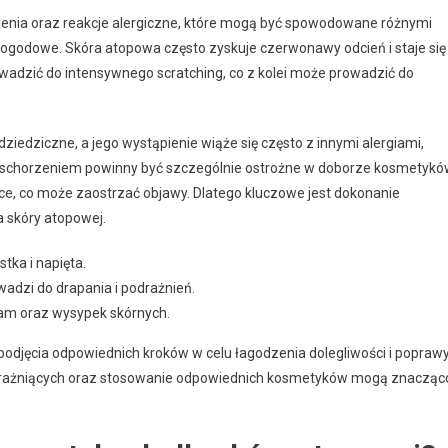
nienia oraz reakcje alergiczne, które mogą być spowodowane różnymi
pogodowe. Skóra atopowa często zyskuje czerwonawy odcień i staje się
owadzić do intensywnego scratching, co z kolei może prowadzić do
iedziczne, a jego wystąpienie wiąże się często z innymi alergiami,
ym schorzeniem powinny być szczególnie ostrożne w doborze kosmetykó
ce, co może zaostrzać objawy. Dlatego kluczowe jest dokonanie
 skóry atopowej.
stka i napięta.
wadzi do drapania i podrażnień.
lam oraz wysypek skórnych.
odjęcia odpowiednich kroków w celu łagodzenia dolegliwości i popraw
ów drażniących oraz stosowanie odpowiednich kosmetyków mogą znacząc