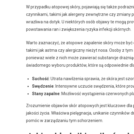
W przypadku atopowej skóry, pojawiają się także podraż
czynnikami, takimi jak alergeny zewnętrzne czy zmiany 
wrażliwa na dotyk. U niektórych osób objawy te mogą pr
powstawania ran i zwiększenia ryzyka infekcji skórnych.
Warto zaznaczyć, że atopowe zapalenie skóry może być dz
takimi jak astma czy alergiczny nieżyt nosa. Osoby z t
ponieważ wiele z nich może zawierać substancje drażnią
świadomego wyboru produktów, które są odpowiednie dla
Suchość
: Utrata nawilżenia sprawia, że skóra jest szor
Swędzenie
: Intensywne uczucie swędzenia, które pro
Stany zapalne
: Możliwość wystąpienia czerwonych p
Zrozumienie objawów skór atopowych jest kluczowe dla p
jakości życia. Właściwa pielęgnacja, unikanie czynnik
pomóc w zarządzaniu tym schorzeniem.