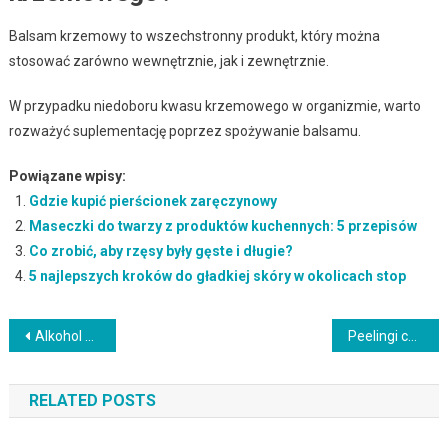
Balsam krzemowy to wszechstronny produkt, który można
stosować zarówno wewnętrznie, jak i zewnętrznie.
W przypadku niedoboru kwasu krzemowego w organizmie, warto
rozważyć suplementację poprzez spożywanie balsamu.
Powiązane wpisy:
Gdzie kupić pierścionek zaręczynowy
Maseczki do twarzy z produktów kuchennych: 5 przepisów
Co zrobić, aby rzęsy były gęste i długie?
5 najlepszych kroków do gładkiej skóry w okolicach stop
Nawigacja
Alkohol cetylowy w kosmetykach – właściwości i korzyści dla skóry
Peelingi chemiczne: efekty, rodzaje i pielęgnacja po zabiegu
wpisu
RELATED POSTS