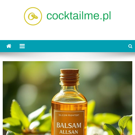
Skip
to
content
cocktailme.pl