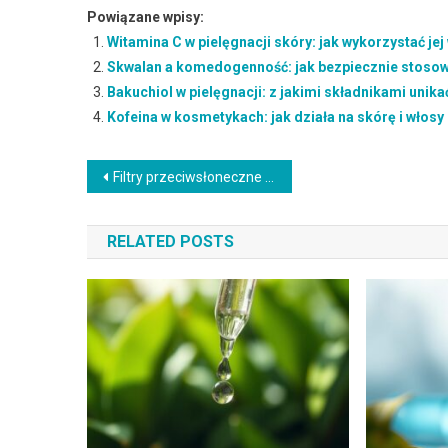
Powiązane wpisy:
Witamina C w pielęgnacji skóry: jak wykorzystać je
Skwalan a komedogenność: jak bezpiecznie stosowa
Bakuchiol w pielęgnacji: z jakimi składnikami unika
Kofeina w kosmetykach: jak działa na skórę i włosy 
Nawigacja
Filtry przeciwsłoneczne bezpieczne dla raf koralowych: jak wybrać i stosować, by chronić ekosystemy morskie
wpisu
RELATED POSTS