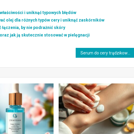
j właściwości i uniknąć typowych błędów
ć olej dla różnych typów cery i uniknąć zaskórników
ć łączenia, by nie podrażnić skóry
oraz jak ją skutecznie stosować w pielęgnacji
Serum do cery trądzikowej: jak wybrać składniki i stosować bez ryzyka podrażnień