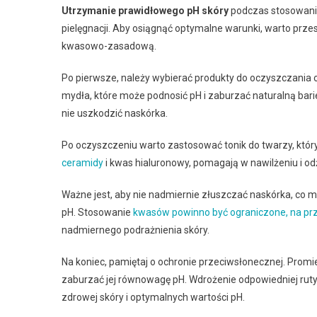
Utrzymanie prawidłowego pH skóry
podczas stosowania
pielęgnacji. Aby osiągnąć optymalne warunki, warto prz
kwasowo-zasadową.
Po pierwsze, należy wybierać produkty do oczyszczania 
mydła, które może podnosić pH i zaburzać naturalną bari
nie uszkodzić naskórka.
Po oczyszczeniu warto zastosować tonik do twarzy, któr
ceramidy
i kwas hialuronowy, pomagają w nawilżeniu i odż
Ważne jest, aby nie nadmiernie złuszczać naskórka, co 
pH. Stosowanie
kwasów powinno być ograniczone, na prz
nadmiernego podrażnienia skóry.
Na koniec, pamiętaj o ochronie przeciwsłonecznej. Pro
zaburzać jej równowagę pH. Wdrożenie odpowiedniej rut
zdrowej skóry i optymalnych wartości pH.