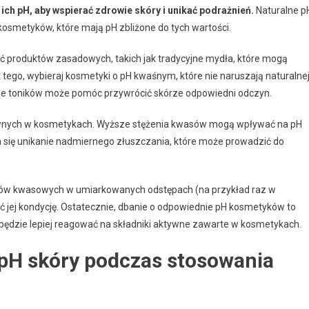
ch pH, aby wspierać zdrowie skóry i unikać podrażnień.
Naturalne p
 kosmetyków, które mają pH zbliżone do tych wartości.
 produktów zasadowych, takich jak tradycyjne mydła, które mogą
t tego, wybieraj kosmetyki o pH kwaśnym, które nie naruszają naturalne
e toników może pomóc przywrócić skórze odpowiedni odczyn.
tywnych w kosmetykach. Wyższe stężenia kwasów mogą wpływać na pH
ca się unikanie nadmiernego złuszczania, które może prowadzić do
atów kwasowych w umiarkowanych odstępach (na przykład raz w
ć jej kondycję. Ostatecznie, dbanie o odpowiednie pH kosmetyków to
 będzie lepiej reagować na składniki aktywne zawarte w kosmetykach.
pH skóry podczas stosowania