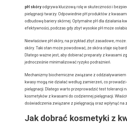
pH skóry
odgrywa kluczową rolę w skuteczności i bezpie
pielęgnacji twarzy. Odpowiednie pH produktów z kwasami
odbudowę bariery skórnej. Optymalne pH dla działania kwa
efektywności, podczas gdy zbyt wysokie pH może osłabiać
Niewłaściwe pH skóry, na przykład zbyt zasadowe, może
skóry. Taki stan może powodować, że skóra staje się bard
Dlatego ważne jest, aby dobierać preparaty z kwasami zgo
jednocześnie minimalizować ryzyko podrażnień.
Mechanizmy biochemiczne związane z oddziaływaniem kwa
kwasy mogą nie działać według zamierzeń, co prowadzi 
pielęgnacji. Dlatego warto przeprowadzić test toleranc
kosmetyków z kwasami do codziennej pielęgnacji. Właś
doświadczenia związane z pielęgnacją oraz wpłynąć na z
Jak dobrać kosmetyki z k