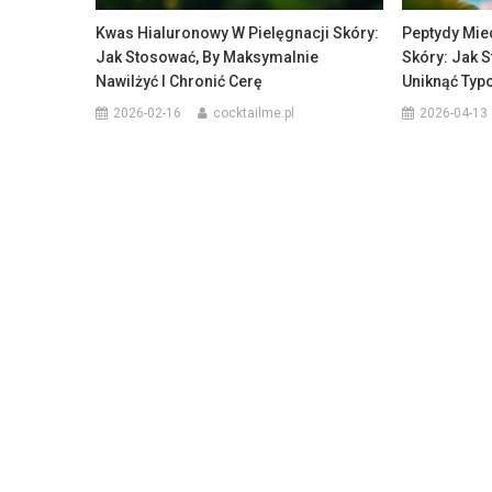
Kwas Hialuronowy W Pielęgnacji Skóry:
Peptydy Mie
Jak Stosować, By Maksymalnie
Skóry: Jak 
Nawilżyć I Chronić Cerę
Uniknąć Typ
2026-02-16
cocktailme.pl
2026-04-13