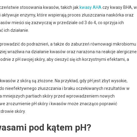
czeństwie stosowania kwasów, takich jak
kwasy AHA
czy kwasy BHA, w
 aktywuje enzymy, które wspierają proces złuszczania naskórka oraz
sów mieści się zazwyczaj w przedziale od 3 do 4, co sprzyja ich
 ich działanie.
 prowadzić do podrażnień, a także do zaburzeń równowagi mikrobiomu
ziej wrażliwa na działanie kwasów oraz narażona na reakcje alergiczne
dnie z pH swojej skóry, aby cieszyć się ich korzystnymi efektami, a
sów z skórą są złożone. Na przykład, gdy pH jest zbyt wysokie,
do nieefektywnego złuszczania i braku oczekiwanych rezultatów w
ji na mniejszych partiach skóry przed wprowadzeniem nowych
ciwe zrozumienie pH skóry i kwasów może znacząco poprawić
drowie skóry.
wasami pod kątem pH?