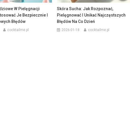
dziowe W Pielęgnacji
Skóra Sucha: Jak Rozpoznać,
Stosować Je Bezpiecznie I
Pielęgnować I Unikać Najczęstszych
owych Błędów
Błędów Na Co Dzień
cocktailme.pl
2026-01-18
cocktailme.pl