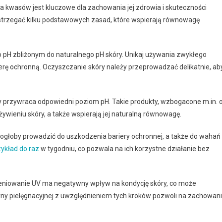
 kwasów jest kluczowe dla zachowania jej zdrowia i skuteczności
estrzegać kilku podstawowych zasad, które wspierają równowagę
o pH zbliżonym do naturalnego pH skóry. Unikaj używania zwykłego
erę ochronną. Oczyszczanie skóry należy przeprowadzać delikatnie, ab
y przywraca odpowiedni poziom pH. Takie produkty, wzbogacone m.in. 
ywieniu skóry, a także wspierają jej naturalną równowagę.
mogłoby prowadzić do uszkodzenia bariery ochronnej, a także do wahań
ykład do raz
w tygodniu, co pozwala na ich korzystne działanie bez
mieniowanie UV ma negatywny wpływ na kondycję skóry, co może
yny pielęgnacyjnej z uwzględnieniem tych kroków pozwoli na zachowan