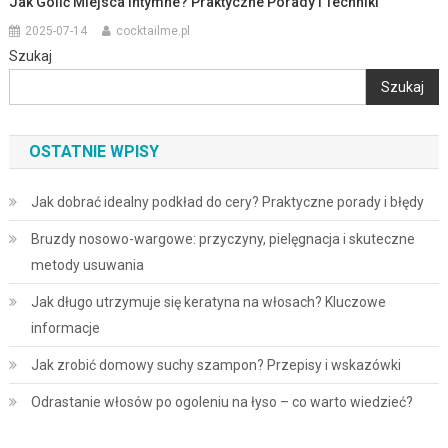
Jak Golić Miejsca Intymne? Praktyczne Porady I Techniki
2025-07-14
cocktailme.pl
Szukaj
Szukaj
OSTATNIE WPISY
Jak dobrać idealny podkład do cery? Praktyczne porady i błędy
Bruzdy nosowo-wargowe: przyczyny, pielęgnacja i skuteczne
metody usuwania
Jak długo utrzymuje się keratyna na włosach? Kluczowe
informacje
Jak zrobić domowy suchy szampon? Przepisy i wskazówki
Odrastanie włosów po ogoleniu na łyso – co warto wiedzieć?