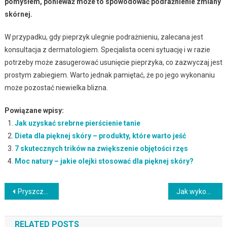
pomysłem, ponieważ może to spowodować podrażnienie zmiany
skórnej.
W przypadku, gdy pieprzyk ulegnie podrażnieniu, zalecana jest
konsultacja z dermatologiem. Specjalista oceni sytuację i w razie
potrzeby może zasugerować usunięcie pieprzyka, co zazwyczaj jest
prostym zabiegiem. Warto jednak pamiętać, że po jego wykonaniu
może pozostać niewielka blizna.
Powiązane wpisy:
Jak uzyskać srebrne pierścienie tanie
Dieta dla pięknej skóry – produkty, które warto jeść
7 skutecznych trików na zwiększenie objętości rzęs
Moc natury – jakie olejki stosować dla pięknej skóry?
Nawigacja
Pryszcze podskórne: przyczyny, leczenie i domowe sposoby na problemy skórne
Jak wykonać wyrazisty makijaż wieczorowy krok po kroku?
wpisu
RELATED POSTS