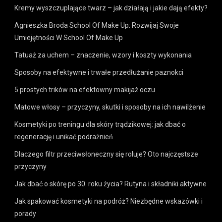
Kremy wyszczuplające twarz – jak działają i jakie dają efekty?
Agnieszka Broda School Of Make Up: Rozwijaj Swoje
Umiejętności W School Of Make Up
Tatuaż za uchem – znaczenie, wzory i koszty wykonania
Sposoby na efektywne i trwałe przedłużanie paznokci
5 prostych trików na efektowny makijaż oczu
Matowe włosy – przyczyny, skutki i sposoby na ich nawilżenie
Kosmetyki po treningu dla skóry trądzikowej: jak dbać o
regenerację i unikać podrażnień
Dlaczego filtr przeciwsłoneczny się roluje? Oto najczęstsze
przyczyny
Jak dbać o skórę po 30. roku życia? Rutyna i składniki aktywne
Jak spakować kosmetyki na podróż? Niezbędne wskazówki i
porady