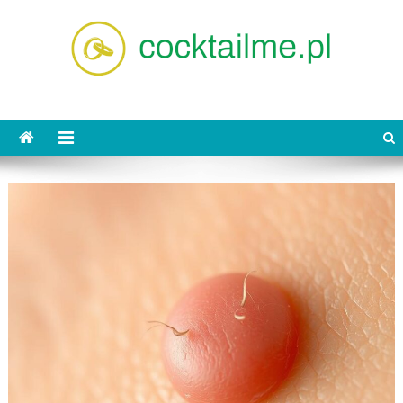
Skip
to
content
cocktailme.pl