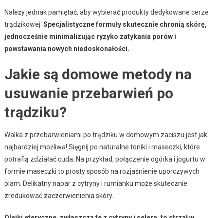
Należy jednak pamiętać, aby wybierać produkty dedykowane cerze
trądzikowej.
Specjalistyczne formuły skutecznie chronią skórę,
jednocześnie minimalizując ryzyko zatykania porów i
powstawania nowych niedoskonałości.
Jakie są domowe metody na
usuwanie przebarwień po
trądziku?
Walka z przebarwieniami po trądziku w domowym zaciszu jest jak
najbardziej możliwa! Sięgnij po naturalne toniki i maseczki, które
potrafią zdziałać cuda. Na przykład, połączenie ogórka i jogurtu w
formie maseczki to prosty sposób na rozjaśnienie uporczywych
plam. Delikatny napar z cytryny i rumianku może skutecznie
zredukować zaczerwienienia skóry.
Olejki eteryczne, zwłaszcza te z cytryny i selera, to strzał w