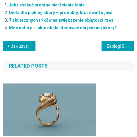
Jak uzyskać srebrne pierścienie tanie
Dieta dla pięknej skóry – produkty, które warto jeść
7 skutecznych trików na zwiększenie objętości rzęs
Moc natury – jakie olejki stosować dla pięknej skóry?
Nawigacja
Jak uzyskać efekt pogniecionych włosów? Przewodnik po stylizacji
Zabiegi SPA – zdrowie, relaks i urodowe rytuały dla każdego
wpisu
RELATED POSTS