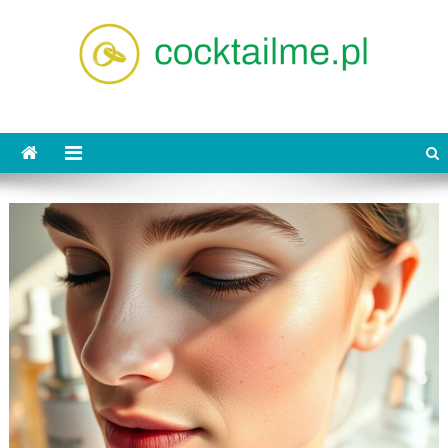
Skip
to
content
cocktailme.pl