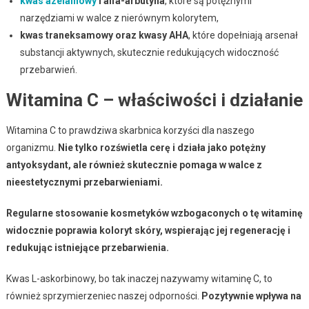
kwas azelainowy
i alfa-arbutyna
, które są potężnymi
narzędziami w walce z nierównym kolorytem,
kwas traneksamowy oraz kwasy AHA
, które dopełniają arsenał
substancji aktywnych, skutecznie redukujących widoczność
przebarwień.
Witamina C – właściwości i działanie
Witamina C to prawdziwa skarbnica korzyści dla naszego
organizmu.
Nie tylko rozświetla cerę i działa jako potężny
antyoksydant, ale również skutecznie pomaga w walce z
nieestetycznymi przebarwieniami.
Regularne stosowanie kosmetyków wzbogaconych o tę witaminę
widocznie poprawia koloryt skóry, wspierając jej regenerację i
redukując istniejące przebarwienia.
Kwas L-askorbinowy, bo tak inaczej nazywamy witaminę C, to
również sprzymierzeniec naszej odporności.
Pozytywnie wpływa na