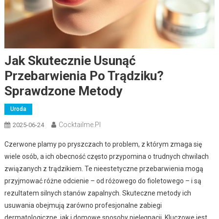
Jak Skutecznie Usunąć
Przebarwienia Po Trądziku?
Sprawdzone Metody
Uroda
Cocktailme.pl
2025-06-24
Czerwone plamy po pryszczach to problem, z którym zmaga się
wiele osób, a ich obecność często przypomina o trudnych chwilach
związanych z trądzikiem. Te nieestetyczne przebarwienia mogą
przyjmować różne odcienie – od różowego do fioletowego – i są
rezultatem silnych stanów zapalnych. Skuteczne metody ich
usuwania obejmują zarówno profesjonalne zabiegi
dermatologiczne, jak i domowe sposoby pielęgnacji. Kluczowe jest