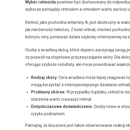
Wybór retinoidu
powinien być dostosowany do indywidual
wyborze pomiędzy retinolem a retinalem warto zwrócić 
Retinol, jako pochodna witaminy A, jest skuteczny w wal
jak nierówności tekstury. Z kolei retinal, również pochod
kolorytu cery, ponieważ działa szybciej i intensywniej na s
Osoby z wrażliwą skórą, które dopiero zaczynają swoją p
co pozwoli na stopniowe przyzwyczajanie skóry. Dla skóry
oferując szybsze rezultaty, ale może powodować większe
Rodzaj skóry:
Cera wrażliwa może lepiej reagować na 
mogą korzystać z intensywniejszego działania retinal
Problemy skórne:
W przypadku trądziku, retinol w ni
starzenia warto rozważyć retinal.
Dotychczasowe doświadczenie:
Osoby nowe w stoso
ryzyko podrażnień.
Pamiętaj, że kluczowe jest także obserwowanie reakcji sk