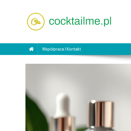
Skip
to
content
cocktailme.pl
Współpraca I Kontakt