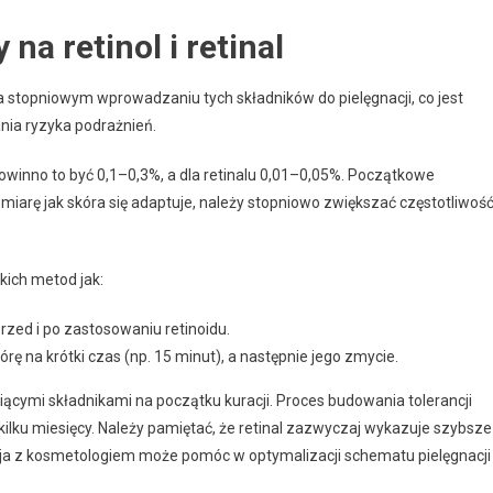
na retinol i retinal
 stopniowym wprowadzaniu tych składników do pielęgnacji, co jest
nia ryzyka podrażnień.
 powinno to być 0,1–0,3%, a dla retinalu 0,01–0,05%. Początkowe
iarę jak skóra się adaptuje, należy stopniowo zwiększać częstotliwoś
kich metod jak:
rzed i po zastosowaniu retinoidu.
ę na krótki czas (np. 15 minut), a następnie jego zmycie.
iącymi składnikami na początku kuracji. Proces budowania tolerancji
kilku miesięcy. Należy pamiętać, że retinal zazwyczaj wykazuje szybsze 
acja z kosmetologiem może pomóc w optymalizacji schematu pielęgnacji