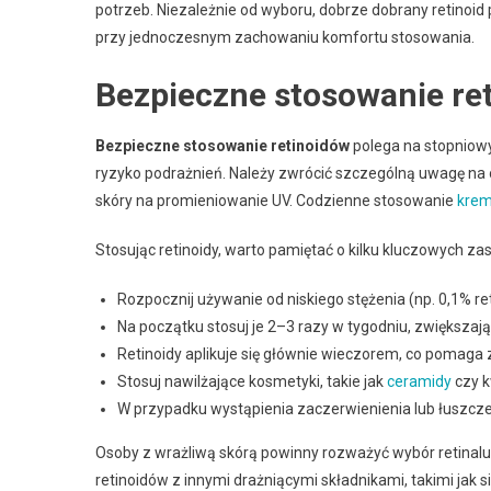
potrzeb. Niezależnie od wyboru, dobrze dobrany retinoid 
przy jednoczesnym zachowaniu komfortu stosowania.
Bezpieczne stosowanie re
Bezpieczne stosowanie retinoidów
polega na stopniowy
ryzyko podrażnień. Należy zwrócić szczególną uwagę na 
skóry na promieniowanie UV. Codzienne stosowanie
kre
Stosując retinoidy, warto pamiętać o kilku kluczowych za
Rozpocznij używanie od niskiego stężenia (np. 0,1% ret
Na początku stosuj je 2–3 razy w tygodniu, zwiększając
Retinoidy aplikuje się głównie wieczorem, co pomaga
Stosuj nawilżające kosmetyki, takie jak
ceramidy
czy k
W przypadku wystąpienia zaczerwienienia lub łuszczeni
Osoby z wrażliwą skórą powinny rozważyć wybór retinalu, 
retinoidów z innymi drażniącymi składnikami, takimi jak 