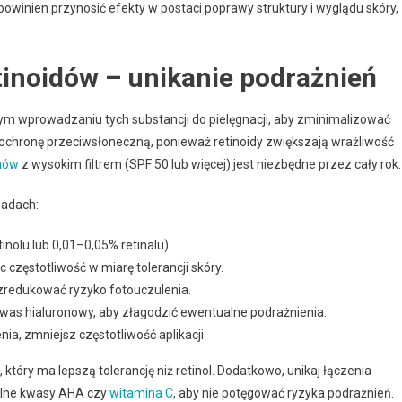
powinien przynosić efekty w postaci poprawy struktury i wyglądu skóry,
tinoidów – unikanie podrażnień
m wprowadzaniu tych substancji do pielęgnacji, aby zminimalizować
ochronę przeciwsłoneczną, ponieważ retinoidy zwiększają wrażliwość
mów
z wysokim filtrem (SPF 50 lub więcej) jest niezbędne przez cały rok.
sadach:
inolu lub 0,01–0,05% retinalu).
 częstotliwość w miarę tolerancji skóry.
 zredukować ryzyko fotouczulenia.
was hialuronowy, aby złagodzić ewentualne podrażnienia.
a, zmniejsz częstotliwość aplikacji.
który ma lepszą tolerancję niż retinol. Dodatkowo, unikaj łączenia
silne kwasy AHA czy
witamina C
, aby nie potęgować ryzyka podrażnień.