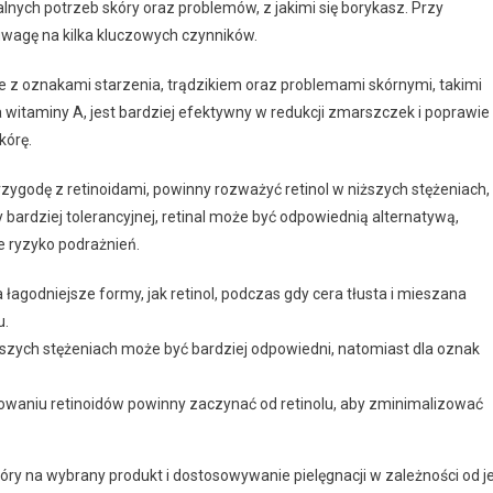
nych potrzeb skóry oraz problemów, z jakimi się borykasz. Przy
uwagę na kilka kluczowych czynników.
ce z oznakami starzenia, trądzikiem oraz problemami skórnymi, takimi
na witaminy A, jest bardziej efektywny w redukcji zmarszczek i poprawie
kórę.
rzygodę z retinoidami, powinny rozważyć retinol w niższych stężeniach,
 bardziej tolerancyjnej, retinal może być odpowiednią alternatywą,
 ryzyko podrażnień.
łagodniejsze formy, jak retinol, podczas gdy cera tłusta i mieszana
u.
ższych stężeniach może być bardziej odpowiedni, natomiast dla oznak
waniu retinoidów powinny zaczynać od retinolu, aby zminimalizować
óry na wybrany produkt i dostosowywanie pielęgnacji w zależności od je