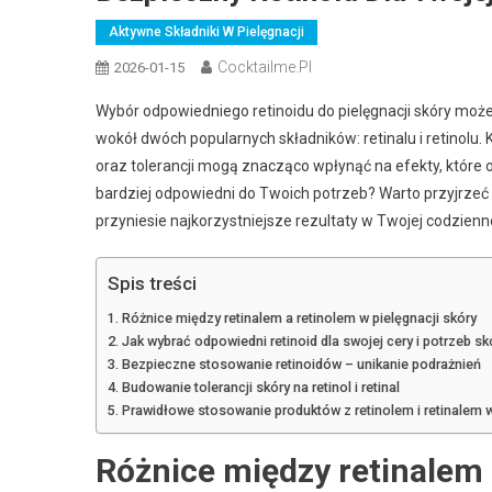
Aktywne Składniki W Pielęgnacji
Cocktailme.pl
2026-01-15
Wybór odpowiedniego retinoidu do pielęgnacji skóry może
wokół dwóch popularnych składników: retinalu i retinolu. 
oraz tolerancji mogą znacząco wpłynąć na efekty, które o
bardziej odpowiedni do Twoich potrzeb? Warto przyjrzeć
przyniesie najkorzystniejsze rezultaty w Twojej codzienne
Spis treści
Różnice między retinalem a retinolem w pielęgnacji skóry
Jak wybrać odpowiedni retinoid dla swojej cery i potrzeb sk
Bezpieczne stosowanie retinoidów – unikanie podrażnień
Budowanie tolerancji skóry na retinol i retinal
Prawidłowe stosowanie produktów z retinolem i retinalem w
Różnice między retinalem 