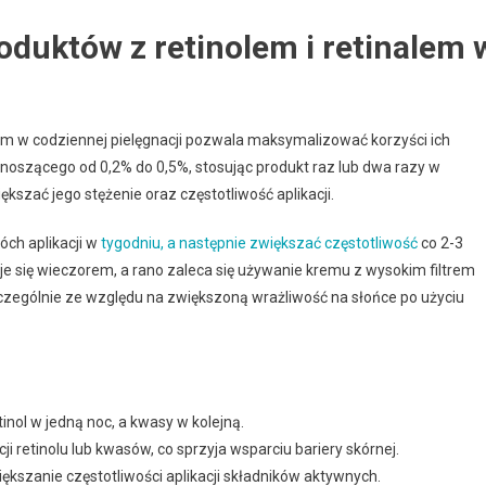
duktów z retinolem i retinalem 
lem w codziennej pielęgnacji pozwala maksymalizować korzyści ich
ynoszącego od 0,2% do 0,5%, stosując produkt raz lub dwa razy w
kszać jego stężenie oraz częstotliwość aplikacji.
ch aplikacji w
tygodniu, a następnie zwiększać częstotliwość
co 2-3
suje się wieczorem, a rano zaleca się używanie kremu z wysokim filtrem
czególnie ze względu na zwiększoną wrażliwość na słońce po użyciu
tinol w jedną noc, a kwasy w kolejną.
i retinolu lub kwasów, co sprzyja wsparciu bariery skórnej.
ększanie częstotliwości aplikacji składników aktywnych.