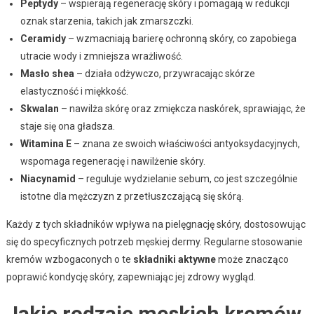
Peptydy
– wspierają regenerację skóry i pomagają w redukcji
oznak starzenia, takich jak zmarszczki.
Ceramidy
– wzmacniają barierę ochronną skóry, co zapobiega
utracie wody i zmniejsza wrażliwość.
Masło shea
– działa odżywczo, przywracając skórze
elastyczność i miękkość.
Skwalan
– nawilża skórę oraz zmiękcza naskórek, sprawiając, że
staje się ona gładsza.
Witamina E
– znana ze swoich właściwości antyoksydacyjnych,
wspomaga regenerację i nawilżenie skóry.
Niacynamid
– reguluje wydzielanie sebum, co jest szczególnie
istotne dla mężczyzn z przetłuszczającą się skórą.
Każdy z tych składników wpływa na pielęgnację skóry, dostosowując
się do specyficznych potrzeb męskiej dermy. Regularne stosowanie
kremów wzbogaconych o te
składniki aktywne
może znacząco
poprawić kondycję skóry, zapewniając jej zdrowy wygląd.
Jakie rodzaje męskich kremów