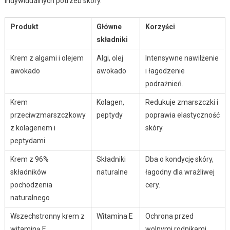
indywidualnych potrzeb skóry.
Produkt
Główne
Korzyści
składniki
Krem z algami i olejem
Algi, olej
Intensywne nawilżenie
awokado
awokado
i łagodzenie
podrażnień.
Krem
Kolagen,
Redukuje zmarszczki i
przeciwzmarszczkowy
peptydy
poprawia elastyczność
z kolagenem i
skóry.
peptydami
Krem z 96%
Składniki
Dba o kondycję skóry,
składników
naturalne
łagodny dla wrażliwej
pochodzenia
cery.
naturalnego
Wszechstronny krem z
Witamina E
Ochrona przed
witaminą E
wolnymi rodnikami,