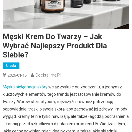
Męski Krem Do Twarzy – Jak
Wybrać Najlepszy Produkt Dla
Siebie?
Uroda
Cocktailme.pl
2026-01-15
Męska pielęgnacja skóry
wciąż zyskuje na znaczeniu, a jednym z
kluczowych elementów tego trendu jest stosowanie kremów do
twarzy. Wbrew stereotypom, mężczyźni również potrzebują
odpowiedniej troski o swoją skórę, aby zachować jej zdrowy i młody
wygląd. Kremy te nie tylko nawilżają, ale także łagodzą podrażnienia
i chronią przed szkodliwym działaniem promieni UV. Wiedza o tym,
jakie cechy powinien mieć idealny krem, a także jakie składniki