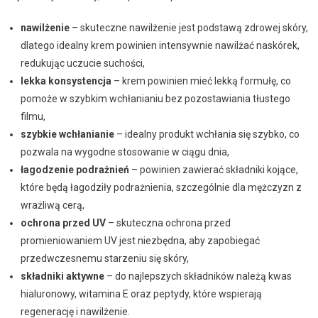
nawilżenie
– skuteczne nawilżenie jest podstawą zdrowej skóry,
dlatego idealny krem powinien intensywnie nawilżać naskórek,
redukując uczucie suchości,
lekka konsystencja
– krem powinien mieć lekką formułę, co
pomoże w szybkim wchłanianiu bez pozostawiania tłustego
filmu,
szybkie wchłanianie
– idealny produkt wchłania się szybko, co
pozwala na wygodne stosowanie w ciągu dnia,
łagodzenie podrażnień
– powinien zawierać składniki kojące,
które będą łagodziły podrażnienia, szczególnie dla mężczyzn z
wrażliwą cerą,
ochrona przed UV
– skuteczna ochrona przed
promieniowaniem UV jest niezbędna, aby zapobiegać
przedwczesnemu starzeniu się skóry,
składniki aktywne
– do najlepszych składników należą kwas
hialuronowy, witamina E oraz peptydy, które wspierają
regenerację i nawilżenie.