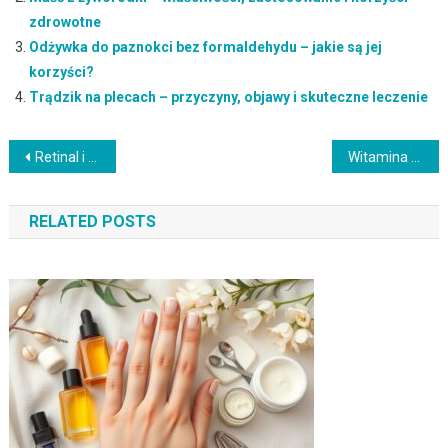
zdrowotne
Odżywka do paznokci bez formaldehydu – jakie są jej
korzyści?
Trądzik na plecach – przyczyny, objawy i skuteczne leczenie
Nawigacja
Retinal i retinol w pielęgnacji skóry: jak wybrać skuteczny i bezpieczny retinoid dla Twojej cery
Witamina C w pielęgnacji skóry: jak wykorzystać jej właściwości i uniknąć typowych błędów
wpisu
RELATED POSTS