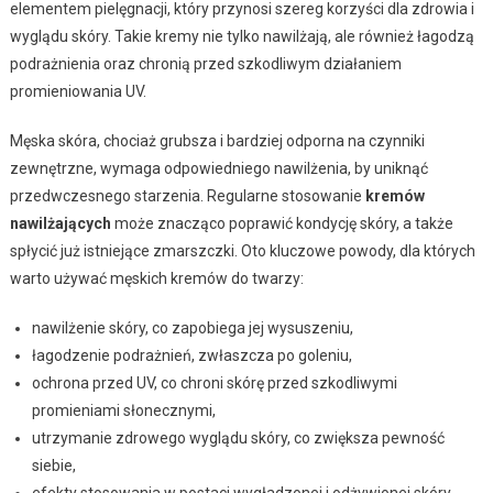
elementem pielęgnacji, który przynosi szereg korzyści dla zdrowia i
wyglądu skóry. Takie kremy nie tylko nawilżają, ale również łagodzą
podrażnienia oraz chronią przed szkodliwym działaniem
promieniowania UV.
Męska skóra, chociaż grubsza i bardziej odporna na czynniki
zewnętrzne, wymaga odpowiedniego nawilżenia, by uniknąć
przedwczesnego starzenia. Regularne stosowanie
kremów
nawilżających
może znacząco poprawić kondycję skóry, a także
spłycić już istniejące zmarszczki. Oto kluczowe powody, dla których
warto używać męskich kremów do twarzy:
nawilżenie skóry, co zapobiega jej wysuszeniu,
łagodzenie podrażnień, zwłaszcza po goleniu,
ochrona przed UV, co chroni skórę przed szkodliwymi
promieniami słonecznymi,
utrzymanie zdrowego wyglądu skóry, co zwiększa pewność
siebie,
efekty stosowania w postaci wygładzonej i odżywionej skóry,