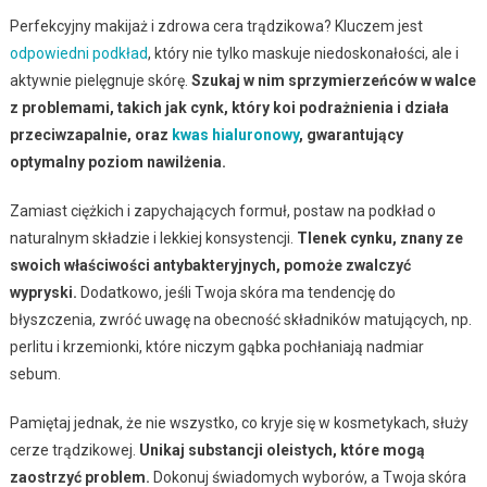
Perfekcyjny makijaż i zdrowa cera trądzikowa? Kluczem jest
odpowiedni podkład
, który nie tylko maskuje niedoskonałości, ale i
aktywnie pielęgnuje skórę.
Szukaj w nim sprzymierzeńców w walce
z problemami, takich jak cynk, który koi podrażnienia i działa
przeciwzapalnie, oraz
kwas hialuronowy
, gwarantujący
optymalny poziom nawilżenia.
Zamiast ciężkich i zapychających formuł, postaw na podkład o
naturalnym składzie i lekkiej konsystencji.
Tlenek cynku, znany ze
swoich właściwości antybakteryjnych, pomoże zwalczyć
wypryski.
Dodatkowo, jeśli Twoja skóra ma tendencję do
błyszczenia, zwróć uwagę na obecność składników matujących, np.
perlitu i krzemionki, które niczym gąbka pochłaniają nadmiar
sebum.
Pamiętaj jednak, że nie wszystko, co kryje się w kosmetykach, służy
cerze trądzikowej.
Unikaj substancji oleistych, które mogą
zaostrzyć problem.
Dokonuj świadomych wyborów, a Twoja skóra