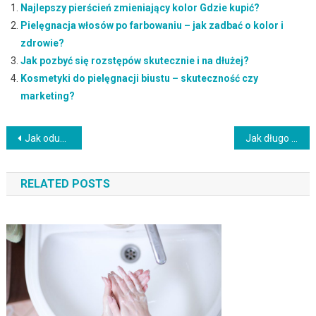
Najlepszy pierścień zmieniający kolor Gdzie kupić?
Pielęgnacja włosów po farbowaniu – jak zadbać o kolor i
zdrowie?
Jak pozbyć się rozstępów skutecznie i na dłużej?
Kosmetyki do pielęgnacji biustu – skuteczność czy
marketing?
Nawigacja
Jak oduczyć dziecko obgryzania paznokci? Skuteczne metody i wsparcie
Jak długo można nosić przedłużone rzęsy? Poradnik pielęgnacji
wpisu
RELATED POSTS