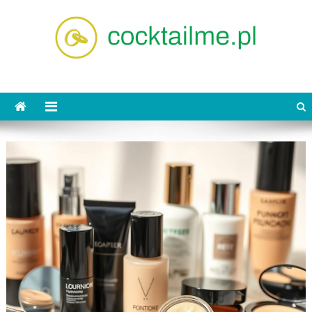
Skip
to
content
cocktailme.pl