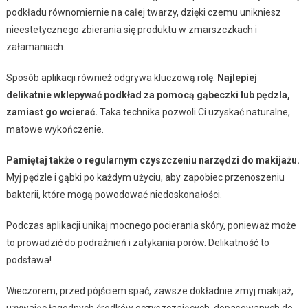
podkładu równomiernie na całej twarzy, dzięki czemu unikniesz
nieestetycznego zbierania się produktu w zmarszczkach i
załamaniach.
Sposób aplikacji również odgrywa kluczową rolę.
Najlepiej
delikatnie wklepywać podkład za pomocą gąbeczki lub pędzla,
zamiast go wcierać.
Taka technika pozwoli Ci uzyskać naturalne,
matowe wykończenie.
Pamiętaj także o regularnym czyszczeniu narzędzi do makijażu.
Myj pędzle i gąbki po każdym użyciu, aby zapobiec przenoszeniu
bakterii, które mogą powodować niedoskonałości.
Podczas aplikacji unikaj mocnego pocierania skóry, ponieważ może
to prowadzić do podrażnień i zatykania porów. Delikatność to
podstawa!
Wieczorem, przed pójściem spać, zawsze dokładnie zmyj makijaż,
używając łagodnych środków oczyszczających, dopasowanych do