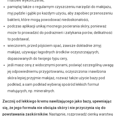
matowe wykończenie,
pamiętaj także o regularnym czyszczeniu narzędzi do makijażu,
myj pędzle i gąbki po każdym użyciu, aby zapobiec przenoszeniu
bakterii, które mogą powodować niedoskonałości,
podczas aplikacji unikaj mocnego pocierania skóry, ponieważ
może to prowadzić do podrażnień i zatykania porów, delikatność
to podstawa!,
wieczorem, przed pójściem spać, zawsze dokładnie zmyj
makijaż, używając łagodnych środków oczyszczających,
dopasowanych do twojego typu cery,
jeśli masz cerę z widocznymi porami, poświęć szczególną uwagę
jej odpowiedniemu przygotowaniu, oczyszczona i nawilżona
skóra lepiej przyjmie makijaż, rozważ także użycie bazy pod
podkład, a sam podkład wybieraj spośród lekkich formuł
matujących, np. mineralnych.
Zacznij od lekkiego kremu nawilżającego jako bazy, upewniając
się, że jego formuła nie obciąża skóry i nie przyczynia się do
powstawania zaskórników.
Następnie, rozprowadź cienką warstwę