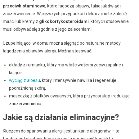
przeciwhistaminowe
, które łagodzą objawy, takie jak świąd i
zaczerwienienie. W cięższych przypadkach lekarz może zalecić
maści lub kremy z
glikokortykosteroidami
, których stosowanie
musi odbywać się zgodnie z jego zaleceniami.
Uzupełniająco, w domu można sięgnąć po naturalne metody
łagodzenia objawów alergii. Można stosować:
okłady z rumianku, który ma właściwości przeciwzapalne i
kojące,
wyciąg z aloesu
, który intensywnie nawilża i regeneruje
podrażnioną skórę,
maseczkę z płatków owsianych, która przynosi ulgę i redukuje
zaczerwienienia.
Jakie są działania eliminacyjne?
Kluczem do opanowania alergii jest unikanie alergenów – to
fundament strategii, która pozwala ograniczyć kontakt z