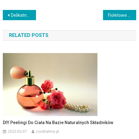
Nawigacja
Delikatny makijaż dzienny – jak podkreślić naturalne piękno?
Fioletowe włosy: jak dobrać odcień i zadbać o koloryzację
wpisu
RELATED POSTS
DIY Peelingi Do Ciała Na Bazie Naturalnych Składników
2022-02-07
cocktailme.pl