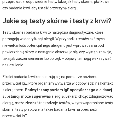
przeprowadzi odpowiednie testy, takie jak testy skórne, płatkowe
czy badania krwi, aby ustalić przyczynę alergii.
Jakie są testy skórne i testy z krwi?
Testy skórne i badania krwi to narzędzia diagnostyczne, które
pomagają w identyfikacji alergii. W przypadku testów skórnych,
niewielka ilość potencjalnego alergenu jest wprowadzana pod
powierzchnię skóry, a następnie obserwuje się, czy wystąpi reakcja,
taka jak zaczerwienienie lub obrzęk – objawy te mogą wskazywać
na uczulenie.
Z kolei badania krwi koncentrują się na pomiarze poziomu
przeciwciał IgE, które organizm wytwarza w odpowiedzi na kontakt
z alergenem.
Podwyższony poziom IgE specyficznego dla danej
substancji może sugerować alergię.
Lekarz, chcąc zdiagnozować
alergię, może zlecić różne rodzaje testów, w tym wspomniane testy
skórne, testy płatkowe, a także badania krwi na obecność
przeciwciał IgE.