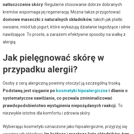
natłuszczenie skóry
. Regularne stosowanie dobrze dobranych
kremów wspomaga jej regenerację. Można także przygotować
domowe maseczki z naturalnych składników
, takich jak płatki
owsiane, miód lub jogurt, które wykazują działanie łagodzące i silnie
nawilżające. To proste, a zarazem efektywne sposoby na walkę z
alergią.
Jak pielęgnować skórę w
przypadku alergii?
Osoby z cerą alergiczną powinny otoczyć ją szczególną troską.
Podstawą jest sięganie po
kosmetyki hipoalergiczne
i dbanie o
systematyczne nawilżanie, co pozwala zminimalizować
prawdopodobieństwo wystąpienia niepożądanych reakcji.
To
niezwykle istotne dla komfortu i zdrowia skóry.
Wybierając kosmetyki oznaczone jako hipoalergiczne, przyjrzyj się
uważnie ich składowi.
Im krótsza i prostsza lista składników, tym