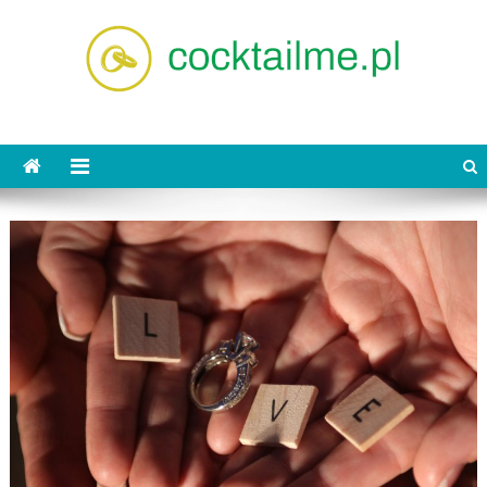
Skip
to
content
cocktailme.pl