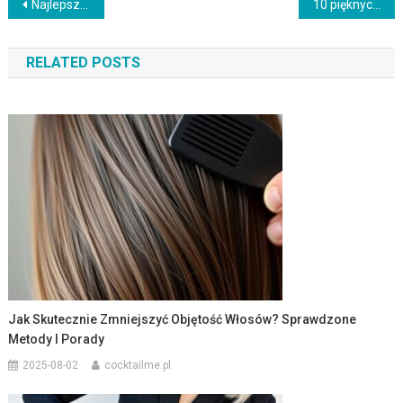
Nawigacja
Najlepszy pierścień zmieniający kolor Gdzie kupić?
10 pięknych diamentowych pierścionków
wpisu
RELATED POSTS
Jak Skutecznie Zmniejszyć Objętość Włosów? Sprawdzone
Metody I Porady
2025-08-02
cocktailme.pl