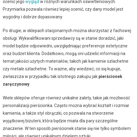
ocenić jego
wygląd
w różnych warunkach oświetleniowych.
Przymiarka pozwala również lepiej ocenić, czy dany model jest
wygodny i dobrze dopasowany.
Po drugie, w sklepach stacjonarnych można skorzystać z fachowej
obsługi. Wykwalifikowani sprzedawcy są w stanie doradzić, jaki
model będzie odpowiedni, uwzględniając preferencje estetyczne
oraz budżet klienta. Dodatkowo, mogą oni udzielić informacji na
temat jakości użytych materiałów, takich jak kamienie szlachetne
czy metale szlachetne. To ważne, aby wiedzieć, co się kupuje,
zwłaszcza w przypadku tak istotnego zakupu jak
pierścionek
zaręczynowy
.
Wiele sklepów oferuje również unikalne zalety, takie jak możliwość
personalizacji pierścionka. Często można wybrać kształt i rozmiar
kamienia, a także styl obrączki, co pozwala na stworzenie
wyjątkowej biżuterii, która będzie miała dla pary szczególne
znaczenie. W ten sposób pierścionek stanie się nie tylko symbolem
miłości, ale również unikalnym dziełem sztuki.